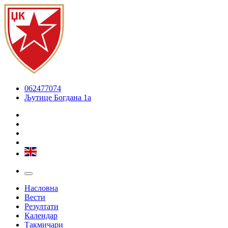
062477074
Љутице Богдана 1а
Насловна
Вести
Резултати
Календар
Такмичари