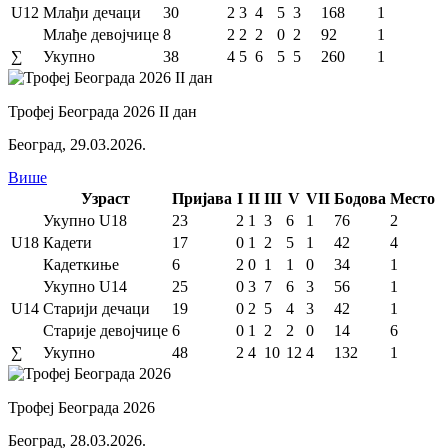
U12
Млађи дечаци
30
2
3
4
5
3
168
1
Млађе девојчице
8
2
2
2
0
2
92
1
∑
Укупно
38
4
5
6
5
5
260
1
Трофеј Београда 2026 II дан
Београд
,
29.03.2026.
Више
Узраст
Пријава
I
II
III
V
VII
Бодова
Место
Укупно U18
23
2
1
3
6
1
76
2
U18
Кадети
17
0
1
2
5
1
42
4
Кадеткиње
6
2
0
1
1
0
34
1
Укупно U14
25
0
3
7
6
3
56
1
U14
Старији дечаци
19
0
2
5
4
3
42
1
Старије девојчице
6
0
1
2
2
0
14
6
∑
Укупно
48
2
4
10
12
4
132
1
Трофеј Београда 2026
Београд
,
28.03.2026.