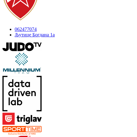
062477074
Љутице Богдана 1а