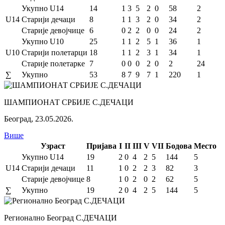
Укупно U14
14
1
3
5
2
0
58
2
U14
Старији дечаци
8
1
1
3
2
0
34
2
Старије девојчице
6
0
2
2
0
0
24
2
Укупно U10
25
1
1
2
5
1
36
1
U10
Старији полетарци
18
1
1
2
3
1
34
1
Старије полетарке
7
0
0
0
2
0
2
24
∑
Укупно
53
8
7
9
7
1
220
1
ШАМПИОНАТ СРБИЈЕ С.ДЕЧАЦИ
Београд
,
23.05.2026.
Више
Узраст
Пријава
I
II
III
V
VII
Бодова
Место
Укупно U14
19
2
0
4
2
5
144
5
U14
Старији дечаци
11
1
0
2
2
3
82
3
Старије девојчице
8
1
0
2
0
2
62
5
∑
Укупно
19
2
0
4
2
5
144
5
Регионално Београд С.ДЕЧАЦИ