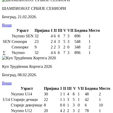
ШАМПИОНАТ СРБИЈЕ СЕНИОРИ
Београд
,
21.02.2026.
Више
Узраст
Пријава
I
II
III
V
VII
Бодова
Место
Укупно SEN
32
4
6
6
7
3
896
1
SEN
Сениори
23
2
4
3
5
3
548
1
Сениорке
9
2
2
3
2
0
348
2
∑
Укупно
32
4
6
6
7
3
896
1
Куп Трудбеник Кортега 2026
Београд
,
08.02.2026.
Више
Узраст
Пријава
I
II
III
V
VII
Бодова
Место
Укупно U14
30
1
1
4
8
1
48
2
U14
Старији дечаци
22
1
1
3
5
1
42
1
Старије девојчице
8
0
0
1
3
0
6
10
Укупно U12
20
4
2
2
3
2
78
1