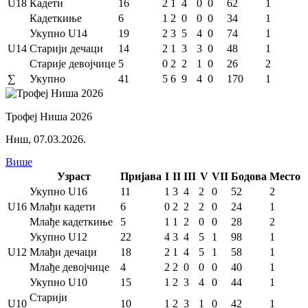
U18
Кадети
16
2
1
4
0
0
62
1
Кадеткиње
6
1
2
0
0
0
34
1
Укупно U14
19
2
3
5
4
0
74
1
U14
Старији дечаци
14
2
1
3
3
0
48
1
Старије девојчице
5
0
2
2
1
0
26
2
∑
Укупно
41
5
6
9
4
0
170
1
Трофеј Ниша 2026
Ниш
,
07.03.2026.
Више
Узраст
Пријава
I
II
III
V
VII
Бодова
Место
Укупно U16
11
1
3
4
2
0
52
2
U16
Млађи кадети
6
0
2
2
2
0
24
1
Млађе кадеткиње
5
1
1
2
0
0
28
2
Укупно U12
22
4
3
4
5
1
98
1
U12
Млађи дечаци
18
2
1
4
5
1
58
1
Млађе девојчице
4
2
2
0
0
0
40
1
Укупно U10
15
1
2
3
4
0
44
1
Старији
U10
10
1
2
3
1
0
42
1