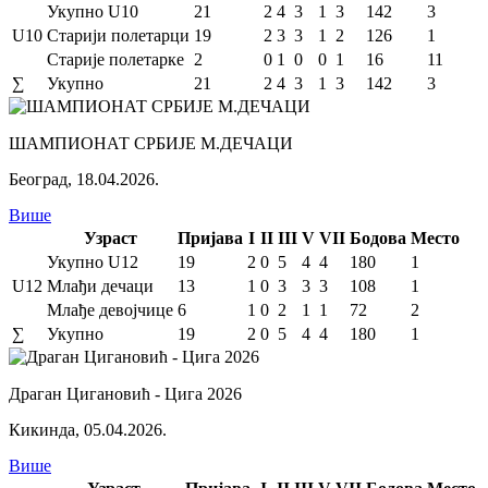
Укупно U10
21
2
4
3
1
3
142
3
U10
Старији полетарци
19
2
3
3
1
2
126
1
Старије полетарке
2
0
1
0
0
1
16
11
∑
Укупно
21
2
4
3
1
3
142
3
ШАМПИОНАТ СРБИЈЕ М.ДЕЧАЦИ
Београд
,
18.04.2026.
Више
Узраст
Пријава
I
II
III
V
VII
Бодова
Место
Укупно U12
19
2
0
5
4
4
180
1
U12
Млађи дечаци
13
1
0
3
3
3
108
1
Млађе девојчице
6
1
0
2
1
1
72
2
∑
Укупно
19
2
0
5
4
4
180
1
Драган Цигановић - Цига 2026
Кикинда
,
05.04.2026.
Више