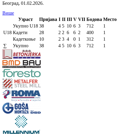
Београд
,
01.02.2026.
Више
Узраст
Пријава
I
II
III
V
VII
Бодова
Место
Укупно U18
38
4
5
10
6
3
712
1
U18
Кадети
28
2
2
6
6
2
400
1
Кадеткиње
10
2
3
4
0
1
312
1
∑
Укупно
38
4
5
10
6
3
712
1