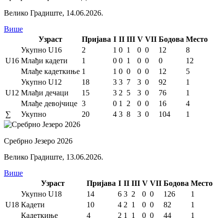
Велико Градиште
,
14.06.2026.
Више
Узраст
Пријава
I
II
III
V
VII
Бодова
Место
Укупно U16
2
1
0
1
0
0
12
8
U16
Млађи кадети
1
0
0
1
0
0
0
12
Млађе кадеткиње
1
1
0
0
0
0
12
5
Укупно U12
18
3
3
7
3
0
92
1
U12
Млађи дечаци
15
3
2
5
3
0
76
1
Млађе девојчице
3
0
1
2
0
0
16
4
∑
Укупно
20
4
3
8
3
0
104
1
Сребрно Језеро 2026
Велико Градиште
,
13.06.2026.
Више
Узраст
Пријава
I
II
III
V
VII
Бодова
Место
Укупно U18
14
6
3
2
0
0
126
1
U18
Кадети
10
4
2
1
0
0
82
1
Кадеткиње
4
2
1
1
0
0
44
1