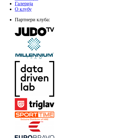
Галерија
О клубу
Партнери клуба: