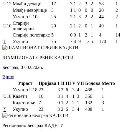
U12
Млађи дечаци
17
3
1
2
3
2
58
1
Млађе девојчице
3
1
1
0
0
0
20
2
Укупно U10
25
2
1
3
2
2
44
2
Старији
U10
20
2
1
2
0
1
40
1
полетарци
Старије полетарке
5
0
0
1
2
1
4
14
∑
Укупно
75
7
4
9
13
5
170
1
ШАМПИОНАТ СРБИЈЕ КАДЕТИ
Београд
,
07.02.2026.
Више
Узраст
Пријава
I
II
III
V
VII
Бодова
Место
Укупно U18
23
3
2
6
3
4
488
1
U18
Кадети
16
3
1
4
1
3
356
1
Кадеткиње
7
0
1
2
2
1
132
3
∑
Укупно
23
3
2
6
3
4
488
1
Регионално Београд КАДЕТИ