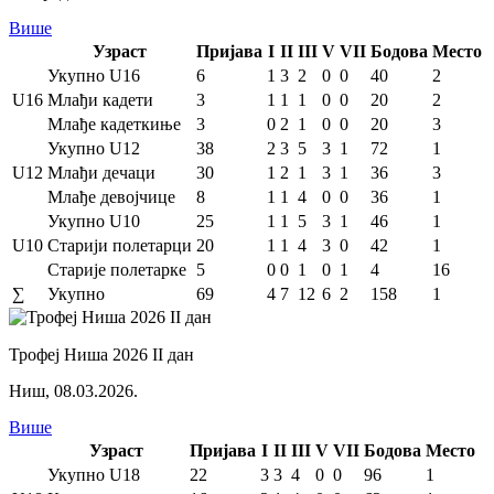
Више
Узраст
Пријава
I
II
III
V
VII
Бодова
Место
Укупно U16
6
1
3
2
0
0
40
2
U16
Млађи кадети
3
1
1
1
0
0
20
2
Млађе кадеткиње
3
0
2
1
0
0
20
3
Укупно U12
38
2
3
5
3
1
72
1
U12
Млађи дечаци
30
1
2
1
3
1
36
3
Млађе девојчице
8
1
1
4
0
0
36
1
Укупно U10
25
1
1
5
3
1
46
1
U10
Старији полетарци
20
1
1
4
3
0
42
1
Старије полетарке
5
0
0
1
0
1
4
16
∑
Укупно
69
4
7
12
6
2
158
1
Трофеј Ниша 2026 II дан
Ниш
,
08.03.2026.
Више
Узраст
Пријава
I
II
III
V
VII
Бодова
Место
Укупно U18
22
3
3
4
0
0
96
1