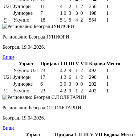
U21
Јуниори
11
4
1
2
1
2
356
1
Јуниорке
7
1
0
3
3
0
198
1
∑
Укупно
18
5
1
5
4
2
554
1
Регионално Београд ЈУНИОРИ
Београд
,
19.04.2026.
Више
Узраст
Пријава
I
II
III
V
VII
Бодова
Место
Укупно U21
23
4
2
9
1
2
492
1
U21
Јуниори
17
1
2
6
1
2
290
1
Јуниорке
6
3
0
3
0
0
202
1
∑
Укупно
23
4
2
9
1
2
492
1
Регионално Београд С.ПОЛЕТАРЦИ
Београд
,
19.04.2026.
Више
Узраст
Пријава
I
II
III
V
VII
Бодова
Место