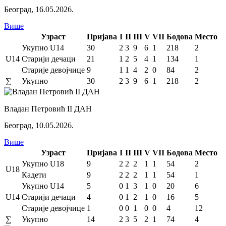
Београд
,
16.05.2026.
Више
Узраст
Пријава
I
II
III
V
VII
Бодова
Место
Укупно U14
30
2
3
9
6
1
218
2
U14
Старији дечаци
21
1
2
5
4
1
134
1
Старије девојчице
9
1
1
4
2
0
84
2
∑
Укупно
30
2
3
9
6
1
218
2
Владан Петровић II ДАН
Београд
,
10.05.2026.
Више
Узраст
Пријава
I
II
III
V
VII
Бодова
Место
Укупно U18
9
2
2
2
1
1
54
2
U18
Кадети
9
2
2
2
1
1
54
1
Укупно U14
5
0
1
3
1
0
20
6
U14
Старији дечаци
4
0
1
2
1
0
16
5
Старије девојчице
1
0
0
1
0
0
4
12
∑
Укупно
14
2
3
5
2
1
74
4