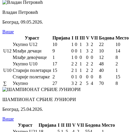
Владан Петровић
Београд
,
09.05.2026.
Више
Узраст
Пријава
I
II
III
V
VII
Бодова
Место
Укупно U12
10
1
0
1
3
2
22
10
U12
Млађи дечаци
9
0
0
1
3
2
10
14
Млађе девојчице
1
1
0
0
0
0
12
8
Укупно U10
17
2
2
1
2
2
48
2
U10
Старији полетарци
15
2
1
1
2
2
40
1
Старије полетарке
2
0
1
0
0
0
8
15
∑
Укупно
27
3
2
2
5
4
70
8
ШАМПИОНАТ СРБИЈЕ ЈУНИОРИ
Београд
,
25.04.2026.
Више
Узраст
Пријава
I
II
III
V
VII
Бодова
Место
Укупно U21
18
5
1
5
4
2
554
1