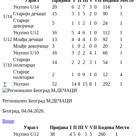
Узраст
Пријава
I
II
III
V
VII
Бодова
Место
Укупно U14
20
6
2
7
3
0
114
1
Старији дечаци
15
5
1
5
2
0
90
1
U14
Старије
5
1
1
2
1
0
24
1
девојчице
Укупно U12
16
5
4
6
1
0
112
1
U12
Млађи дечаци
13
4
4
4
1
0
92
1
Млађе девојчице
3
1
0
2
0
0
20
2
Укупно U10
16
3
2
2
4
1
66
1
Старији
14
2
2
2
3
1
54
1
U10
полетарци
Старије
2
1
0
0
1
0
12
4
полетарке
∑
Укупно
52
14
8
15
8
1
292
1
Регионално Београд М.ДЕЧАЦИ
Београд
,
04.04.2026.
Више
Узраст
Пријава
I
II
III
V
VII
Бодова
Место
Укупно U12
38
4
5
6
5
5
260
1