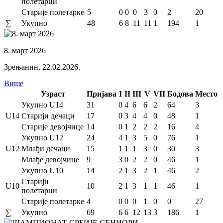
полетарци
Старије полетарке
5
0
0
0
3
0
2
20
∑
Укупно
48
6
8
11
11
1
194
1
8. март 2026
Зрењанин
,
22.02.2026.
Више
Узраст
Пријава
I
II
III
V
VII
Бодова
Место
Укупно U14
31
0
4
6
6
2
64
3
U14
Старији дечаци
17
0
3
4
4
0
48
1
Старије девојчице
14
0
1
2
2
2
16
4
Укупно U12
24
4
1
3
5
0
76
1
U12
Млађи дечаци
15
1
1
1
3
0
30
3
Млађе девојчице
9
3
0
2
2
0
46
1
Укупно U10
14
2
1
3
2
1
46
2
Старији
U10
10
2
1
3
1
1
46
1
полетарци
Старије полетарке
4
0
0
0
1
0
0
27
∑
Укупно
69
6
6
12
13
3
186
1