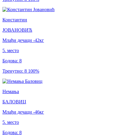
Константин
ЈОВАНОВИЋ
Млађи дечаци
-42
кг
5
.
место
Бодова
:
8
Тренутно
:
8
100
%
Немања
БАЛОВИЦ
Млађи дечаци
-46
кг
5
.
место
Бодова
:
8