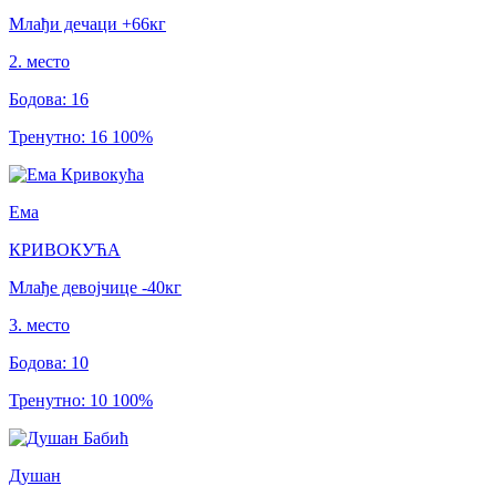
Млађи дечаци
+66
кг
2
.
место
Бодова
:
16
Тренутно
:
16
100
%
Ема
КРИВОКУЋА
Млађе девојчице
-40
кг
3
.
место
Бодова
:
10
Тренутно
:
10
100
%
Душан