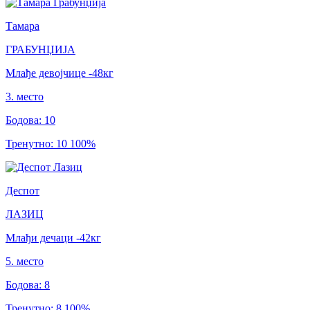
Тамара
ГРАБУНЏИЈА
Млађе девојчице
-48
кг
3
.
место
Бодова
:
10
Тренутно
:
10
100
%
Деспот
ЛАЗИЦ
Млађи дечаци
-42
кг
5
.
место
Бодова
:
8
Тренутно
:
8
100
%