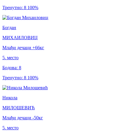
Тренутно
:
8
100
%
Богдан
МИХАИЛОВИЦ
Млађи дечаци
+66
кг
5
.
место
Бодова
:
8
Тренутно
:
8
100
%
Никола
МИЛОШЕВИЋ
Млађи дечаци
-50
кг
5
.
место