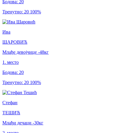
Бодова
:
20
Тренутно
:
20
100
%
Ива
ШАРОВИЋ
Млађе девојчице
-48
кг
1
.
место
Бодова
:
20
Тренутно
:
20
100
%
Стефан
ТЕШИЋ
Млађи дечаци
-30
кг
2
.
место