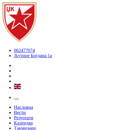
062477074
Љутице Богдана 1а
Насловна
Вести
Резултати
Календар
Такмичари