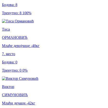
Бодова
:
8
Тренутно
:
8
100
%
Тиса
ОРМАНОВИЋ
Млађе девојчице
-40
кг
7
.
место
Бодова
:
0
Тренутно
:
0
0
%
Виктор
СИМУНОВИЋ
Млађи дечаци
-42
кг