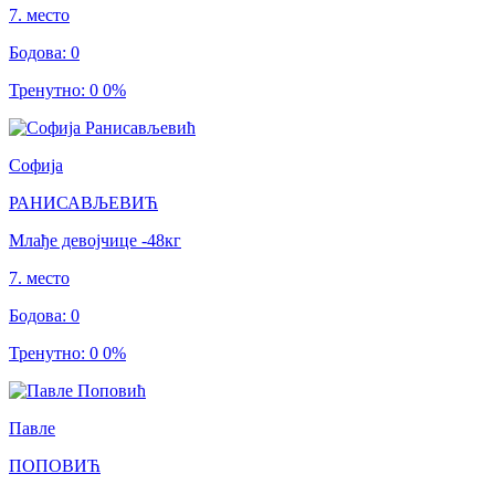
7
.
место
Бодова
:
0
Тренутно
:
0
0
%
Софија
РАНИСАВЉЕВИЋ
Млађе девојчице
-48
кг
7
.
место
Бодова
:
0
Тренутно
:
0
0
%
Павле
ПОПОВИЋ