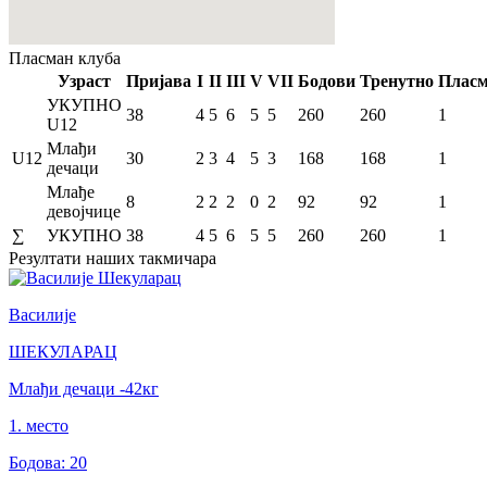
Пласман
клуба
Узраст
Пријава
I
II
III
V
VII
Бодови
Тренутно
Плас
УКУПНО
38
4
5
6
5
5
260
260
1
U12
Млађи
U12
30
2
3
4
5
3
168
168
1
дечаци
Млађе
8
2
2
2
0
2
92
92
1
девојчице
∑
УКУПНО
38
4
5
6
5
5
260
260
1
Резултати
наших такмичара
Василије
ШЕКУЛАРАЦ
Млађи дечаци
-42
кг
1
.
место
Бодова
:
20