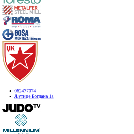
062477074
Љутице Богдана 1а