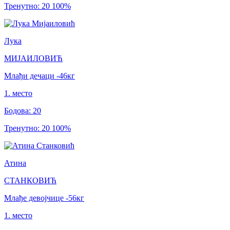
Тренутно
:
20
100
%
Лука
МИЈАИЛОВИЋ
Млађи дечаци
-46
кг
1
.
место
Бодова
:
20
Тренутно
:
20
100
%
Атина
СТАНКОВИЋ
Млађе девојчице
-56
кг
1
.
место