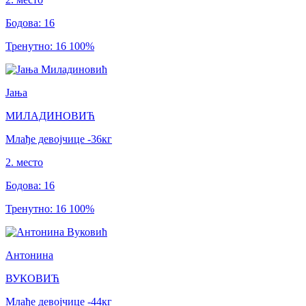
Бодова
:
16
Тренутно
:
16
100
%
Јања
МИЛАДИНОВИЋ
Млађе девојчице
-36
кг
2
.
место
Бодова
:
16
Тренутно
:
16
100
%
Антонина
ВУКОВИЋ
Млађе девојчице
-44
кг