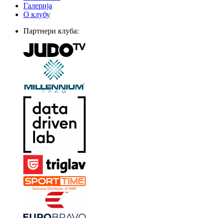
Галерија
О клубу
Партнери клуба: