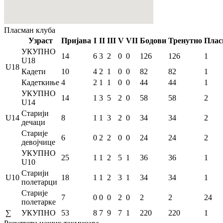
Пласман
клуба
Узраст
Пријава
I
II
III
V
VII
Бодови
Тренутно
Плас
УКУПНО
14
6
3
2
0
0
126
126
1
U18
U18
Кадети
10
4
2
1
0
0
82
82
1
Кадеткиње
4
2
1
1
0
0
44
44
1
УКУПНО
14
1
3
5
2
0
58
58
2
U14
Старији
U14
8
1
1
3
2
0
34
34
2
дечаци
Старије
6
0
2
2
0
0
24
24
2
девојчице
УКУПНО
25
1
1
2
5
1
36
36
1
U10
Старији
U10
18
1
1
2
3
1
34
34
1
полетарци
Старије
7
0
0
0
2
0
2
2
24
полетарке
∑
УКУПНО
53
8
7
9
7
1
220
220
1