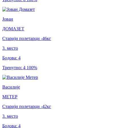
Јован
ДОМАЗЕТ
Старији полетарци
-46
кг
3
.
место
Бодова
:
4
Тренутно
:
4
100
%
Василије
МЕТЕР
Старији полетарци
-42
кг
3
.
место
Бодова
:
4