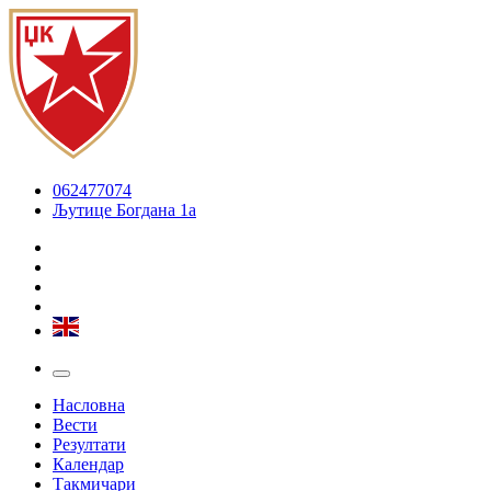
062477074
Љутице Богдана 1а
Насловна
Вести
Резултати
Календар
Такмичари