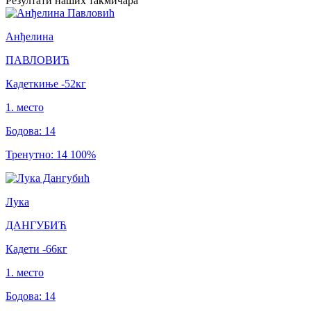
Резултати
наших такмичара
Анђелина
ПАВЛОВИЋ
Кадеткиње
-52
кг
1
.
место
Бодова
:
14
Тренутно
:
14
100
%
Лука
ДАНГУБИЋ
Кадети
-66
кг
1
.
место
Бодова
:
14