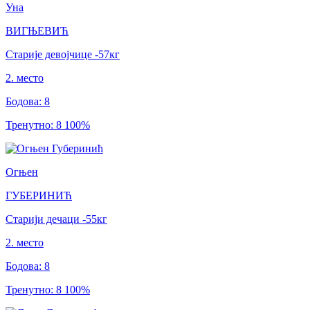
Уна
ВИГЊЕВИЋ
Старије девојчице
-57
кг
2
.
место
Бодова
:
8
Тренутно
:
8
100
%
Огњен
ГУБЕРИНИЋ
Старији дечаци
-55
кг
2
.
место
Бодова
:
8
Тренутно
:
8
100
%