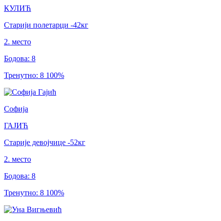
КУЛИЋ
Старији полетарци
-42
кг
2
.
место
Бодова
:
8
Тренутно
:
8
100
%
Софија
ГАЈИЋ
Старије девојчице
-52
кг
2
.
место
Бодова
:
8
Тренутно
:
8
100
%