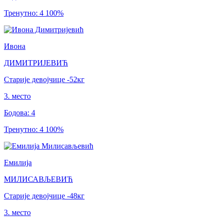
Тренутно
:
4
100
%
Ивона
ДИМИТРИЈЕВИЋ
Старије девојчице
-52
кг
3
.
место
Бодова
:
4
Тренутно
:
4
100
%
Емилија
МИЛИСАВЉЕВИЋ
Старије девојчице
-48
кг
3
.
место