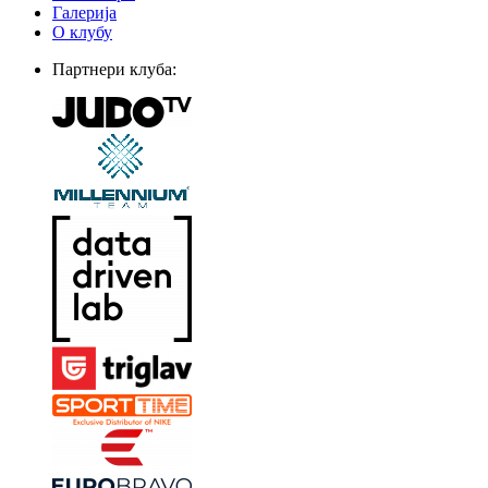
Галерија
О клубу
Партнери клуба: