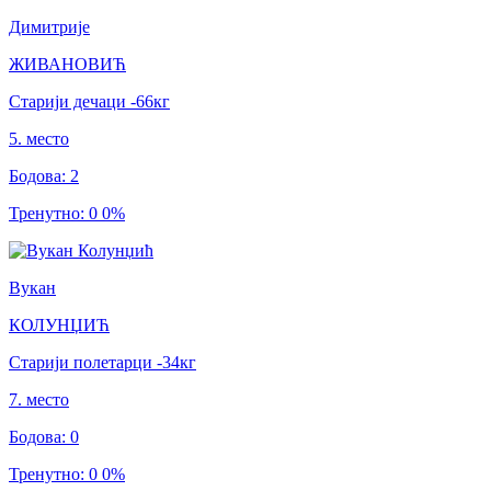
Димитрије
ЖИВАНОВИЋ
Старији дечаци
-66
кг
5
.
место
Бодова
:
2
Тренутно
:
0
0
%
Вукан
КОЛУНЏИЋ
Старији полетарци
-34
кг
7
.
место
Бодова
:
0
Тренутно
:
0
0
%