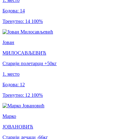
1
.
место
Бодова
:
14
Тренутно
:
14
100
%
Јован
МИЛОСАВЉЕВИЋ
Старији полетарци
+50
кг
1
.
место
Бодова
:
12
Тренутно
:
12
100
%
Марко
ЈОВАНОВИЋ
Старији дечаци
-66
кг