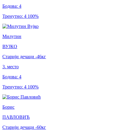
Бодова
:
4
Тренутно
:
4
100
%
Милутин
ВУЈКО
Старији дечаци
-46
кг
3
.
место
Бодова
:
4
Тренутно
:
4
100
%
Борис
ПАВЛОВИЋ
Старији дечаци
-60
кг