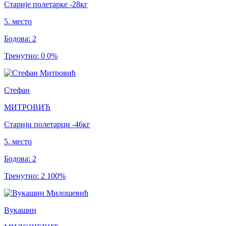
Старије полетарке
-28
кг
5
.
место
Бодова
:
2
Тренутно
:
0
0
%
Стефан
МИТРОВИЋ
Старији полетарци
-46
кг
5
.
место
Бодова
:
2
Тренутно
:
2
100
%
Вукашин