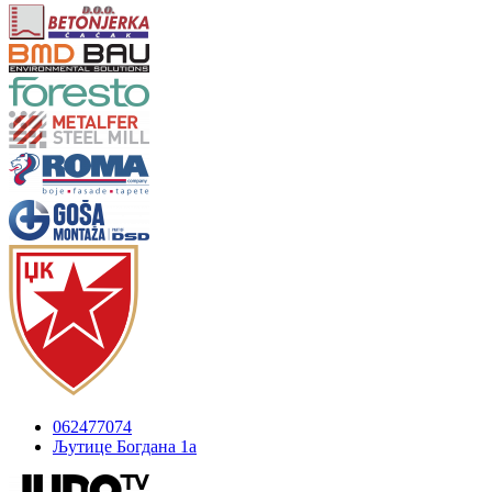
062477074
Љутице Богдана 1а