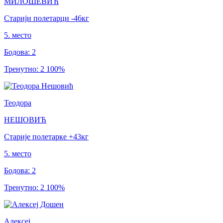
МИЛОШЕВИЋ
Старији полетарци
-46
кг
5
.
место
Бодова
:
2
Тренутно
:
2
100
%
Теодора
НЕШОВИЋ
Старије полетарке
+43
кг
5
.
место
Бодова
:
2
Тренутно
:
2
100
%
Алексеј