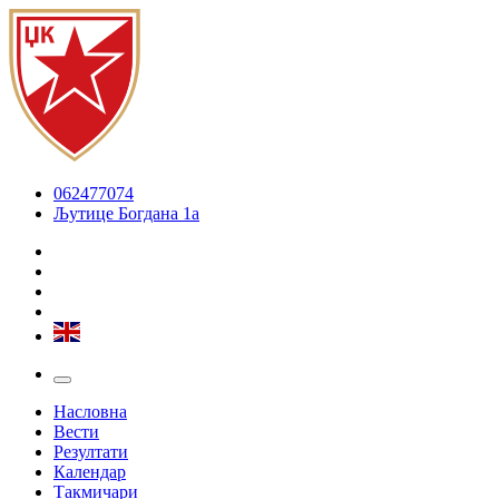
062477074
Љутице Богдана 1а
Насловна
Вести
Резултати
Календар
Такмичари