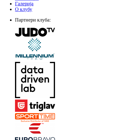
Галерија
О клубу
Партнери клуба: