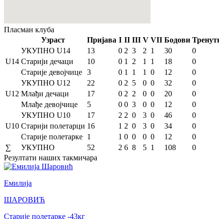
Пласман
клуба
Узраст
Пријава
I
II
III
V
VII
Бодови
Тренут
УКУПНО U14
13
0
2
3
2
1
30
0
U14
Старији дечаци
10
0
1
2
1
1
18
0
Старије девојчице
3
0
1
1
1
0
12
0
УКУПНО U12
22
0
2
5
0
0
32
0
U12
Млађи дечаци
17
0
2
2
0
0
20
0
Млађе девојчице
5
0
0
3
0
0
12
0
УКУПНО U10
17
2
2
0
3
0
46
0
U10
Старији полетарци
16
1
2
0
3
0
34
0
Старије полетарке
1
1
0
0
0
0
12
0
∑
УКУПНО
52
2
6
8
5
1
108
0
Резултати
наших такмичара
Емилија
ШАРОВИЋ
Старије полетарке
-43
кг