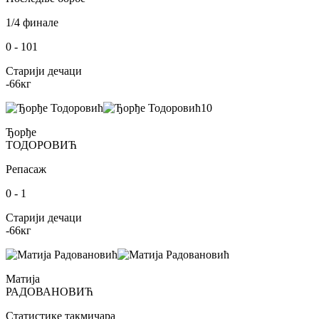
1/4 финале
0
-
101
Старији дечаци
-66
кг
10
Ђорђе
ТОДОРОВИЋ
Репасаж
0
-
1
Старији дечаци
-66
кг
Матија
РАДОВАНОВИЋ
Статистике такмичара