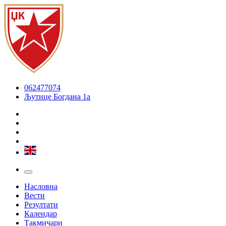
062477074
Љутице Богдана 1а
Насловна
Вести
Резултати
Календар
Такмичари