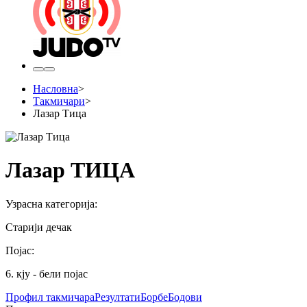
Насловна
>
Такмичари
>
Лазар Тица
Лазар ТИЦА
Узрасна категорија
:
Старији дечак
Појас
:
6. кју - бели појас
Профил
такмичара
Резултати
Борбе
Бодови