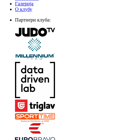
Галерија
О клубу
Партнери клуба: