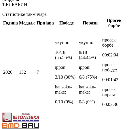
ЋЕЛБАБИН
Статистике такмичара
Просек
Година
Медаље
Пријава
Победе
Порази
борбе
просек
укупно
:
укупно
:
борбе
:
10/18
8/18
00:02:04
(55.56%)
(44.44%)
просек
ippon
:
ippon
:
победе
:
2026
1
3
2
7
3/10 (30%)
6/8 (75%)
00:01:42
hansoku-
hansoku-
просек
make
:
make
:
пораза
:
0/10 (0%)
0/8 (0%)
00:02:36