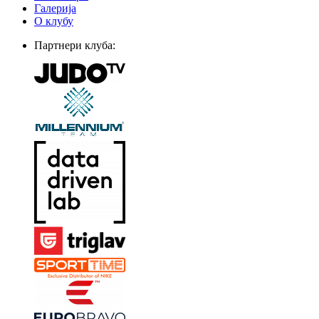
Галерија
О клубу
Партнери клуба: