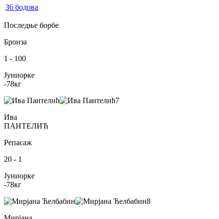
36
бодова
Последње борбе
Бронза
1
-
100
Јуниорке
-78
кг
7
Ива
ПАНТЕЛИЋ
Репасаж
20
-
1
Јуниорке
-78
кг
8
Мирјана