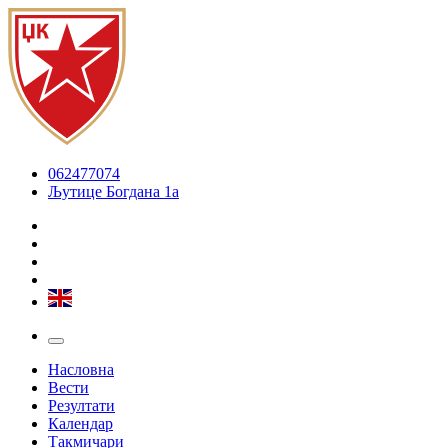
062477074
Љутице Богдана 1а
Насловна
Вести
Резултати
Календар
Такмичари