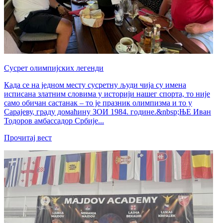
Сусрет олимпијских легенди
Када се на једном месту сусретну људи чија су имена
исписана златним словима у историји нашег спорта, то није
само обичан састанак – то је празник олимпизма и то у
Сарајеву, граду домаћину ЗОИ 1984. године.&nbsp;ЊЕ Иван
Тодоров амбассадор Србије...
Прочитај вест