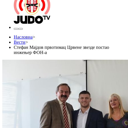
Насловна
>
Вести
>
Стефан Мајдов првотимац Црвене звезде постао
инжењер ФОН-а