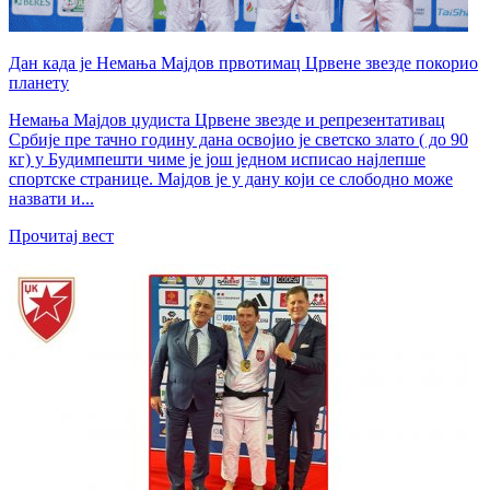
Дан када је Немања Мајдов првотимац Црвене звезде покорио
планету
Немања Мајдов џудиста Црвене звезде и репрезентативац
Србије пре тачно годину дана освојио је светско злато ( до 90
кг) у Будимпешти чиме је још једном исписао најлепше
спортске странице. Мајдов је у дану који се слободно може
назвати и...
Прочитај вест