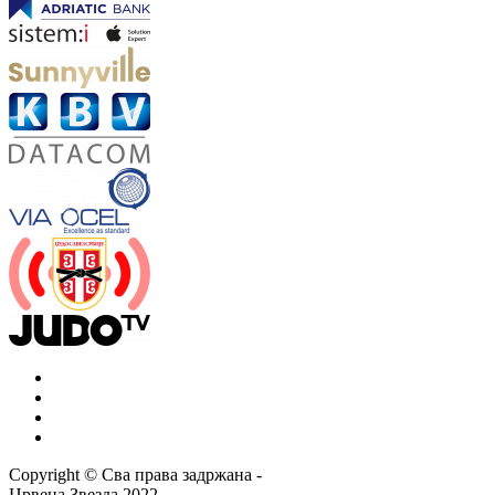
Copyright ©
Сва права задржана
-
Црвена Звезда
2022