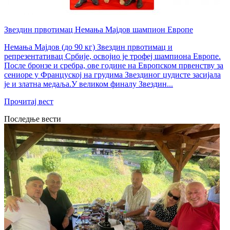
Звездин првотимац Немања Мајдов шампион Европе
Немања Мајдов (до 90 кг) Звездин првотимац и
репрезентативац Србије, освојио је трофеј шампиона Европе.
После бронзе и сребра, ове године на Европском првенству за
сениоре у Француској на грудима Звездиног џудисте засијала
је и златна медаља.У великом финалу Звездин...
Прочитај вест
Последње вести