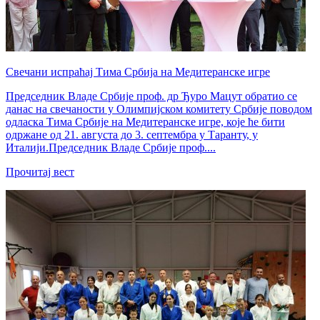
Свечани испраћај Тима Србија на Медитеранске игре
Председник Владе Србије проф. др Ђуро Мацут обратио се
данас на свечаности у Олимпијском комитету Србије поводом
одласка Тима Србије на Медитеранске игре, које ће бити
одржане од 21. августа до 3. септембра у Таранту, у
Италији.Председник Владе Србије проф....
Прочитај вест