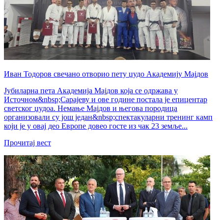
Иван Тодоров свечано отворио пету џудо Академију Мајдов
Јубиларна пета Академија Мајдов која се одржава у
Источном&nbsp;Сарајеву и ове године постала је епицентар
светског џудоа. Немање Мајдов и његова породица
организовали су још један&nbsp;спектакуларни тренинг камп
који је у овај део Европе довео госте из чак 23 земље...
Прочитај вест