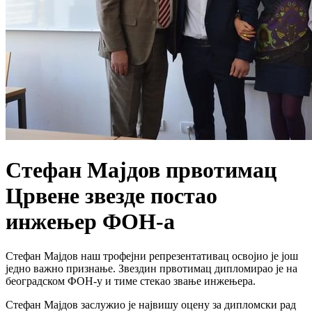
Стефан Мајдов првотимац
Црвене звезде постао
инжењер ФОН-а
Стефан Мајдов наш трофејни репрезентативац освојио је још
једно важно признање. Звездин првотимац дипломирао је на
београдском ФОН-у и тиме стекао звање инжењера.
Стефан Мајдов заслужио је највишу оцену за дипломски рад