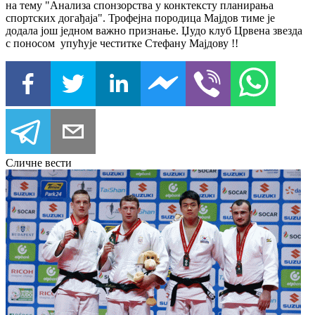
на тему "Анализа спонзорства у конктексту планирања
спортских догађаја". Трофејна породица Мајдов тиме је
додала још једном важно признање. Џудо клуб Црвена звезда
с поносом упућује честитке Стефану Мајдову !!
Сличне вести