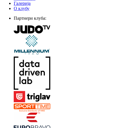
Галерија
О клубу
Партнери клуба: