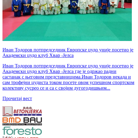
Иван Тодоров потпредседник Европске џудо уније посетио је
Академски џудо клуб Хвар -Јелса
Иван Тодоров потпредседник Европске џудо уније посетио је
Академски џудо клуб Хвар -Јелса где је одржао радни
састанак с његовим представницима.Иван Тодоров некада и
сам трофејни џудиста током посете овом успешном спортском
колективу сусрео се и са с својим дугогодишњим...
Прочитај вест