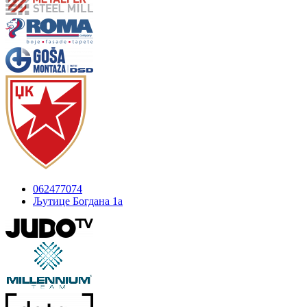
062477074
Љутице Богдана 1а