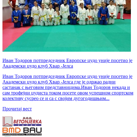
Иван Тодоров потпредседник Европске џудо уније посетио је
Академски џудо клуб Хвар -Јелса
Иван Тодоров потпредседник Европске џудо уније посетио је
Академски џудо клуб Хвар -Јелса где је одржао радни
састанак с његовим представницима.Иван Тодоров некада и
сам трофејни џудиста током посете овом успешном спортском
колективу сусрео се и са с својим дугогодишњим...
Прочитај вест