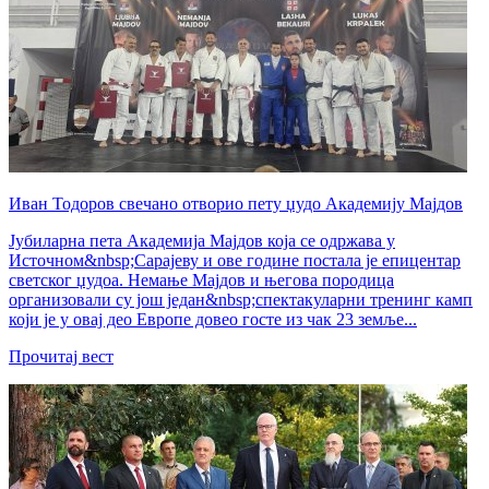
Иван Тодоров свечано отворио пету џудо Академију Мајдов
Јубиларна пета Академија Мајдов која се одржава у
Источном&nbsp;Сарајеву и ове године постала је епицентар
светског џудоа. Немање Мајдов и његова породица
организовали су још један&nbsp;спектакуларни тренинг камп
који је у овај део Европе довео госте из чак 23 земље...
Прочитај вест