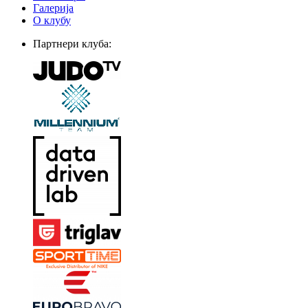
Галерија
О клубу
Партнери клуба: