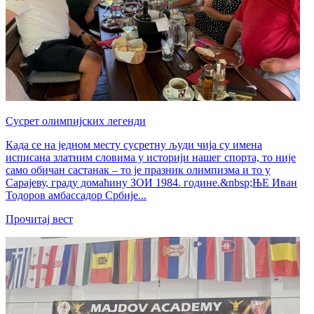
Сусрет олимпијских легенди
Када се на једном месту сусретну људи чија су имена
исписана златним словима у историји нашег спорта, то није
само обичан састанак – то је празник олимпизма и то у
Сарајеву, граду домаћину ЗОИ 1984. године.&nbsp;ЊЕ Иван
Тодоров амбассадор Србије...
Прочитај вест