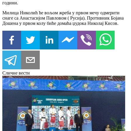
години.
Милица Николић ће вољом жреба у првом мечу одмерити
снаге са Анастасијом Павловом ( Русија). Противник Бојана
Дошена у првом колу биће домаћа џудока Николај Кисов.
Сличне вести