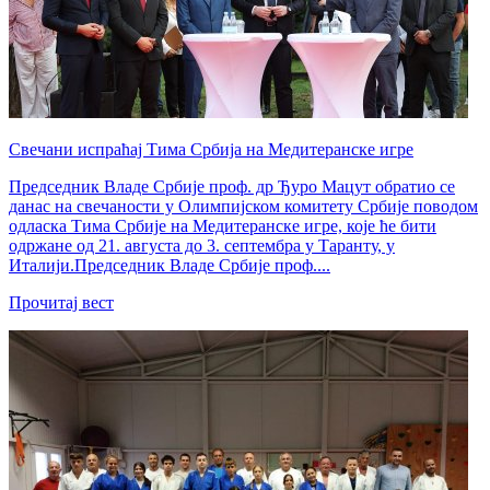
Свечани испраћај Тима Србија на Медитеранске игре
Председник Владе Србије проф. др Ђуро Мацут обратио се
данас на свечаности у Олимпијском комитету Србије поводом
одласка Тима Србије на Медитеранске игре, које ће бити
одржане од 21. августа до 3. септембра у Таранту, у
Италији.Председник Владе Србије проф....
Прочитај вест