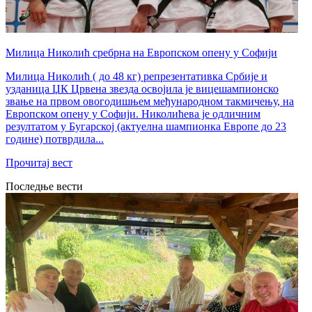
Милица Николић сребрна на Европском опену у Софији
Милица Николић ( до 48 кг) репрезентативка Србије и
узданица ЏК Црвена звезда освојила је вицешампионско
звање на првом овогодишњем међународном такмичењу, на
Европском опену у Софији. Николићева је одличним
резултатом у Бугарској (актуелна шампионка Европе до 23
године) потврдила...
Прочитај вест
Последње вести