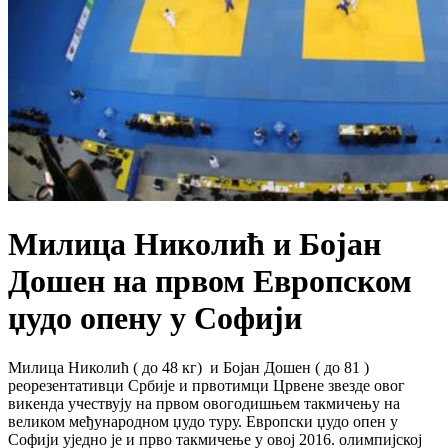
Милица Николић и Бојан
Дошен на првом Европском
џудо опену у Софији
Милица Николић ( до 48 кг) и Бојан Дошен ( до 81 )
реорезентативци Србије и првотимци Црвене звезде овог
викенда учествују на првом овогодишњем такмичењу на
великом међународном џудо туру. Европски џудо опен у
Софији уједно је и прво такмичење у овој 2016. олимпијској