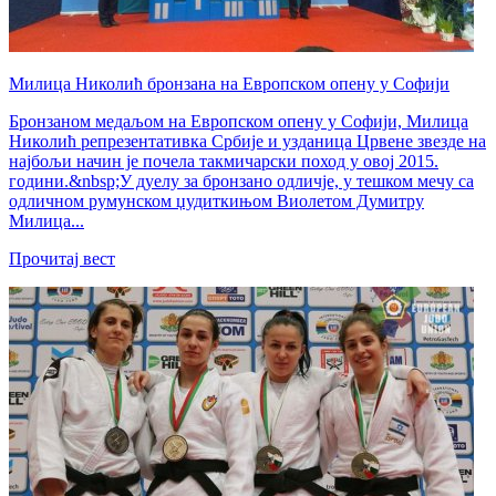
Милица Николић бронзана на Европском опену у Софији
Бронзаном медаљом на Европском опену у Софији, Милица
Николић репрезентативка Србије и узданица Црвене звезде на
најбољи начин је почела такмичарски поход у овој 2015.
години.&nbsp;У дуелу за бронзано одличје, у тешком мечу са
одличном румунском џудиткињом Виолетом Думитру
Милица...
Прочитај вест