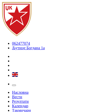
062477074
Љутице Богдана 1а
Насловна
Вести
Резултати
Календар
Такмичари