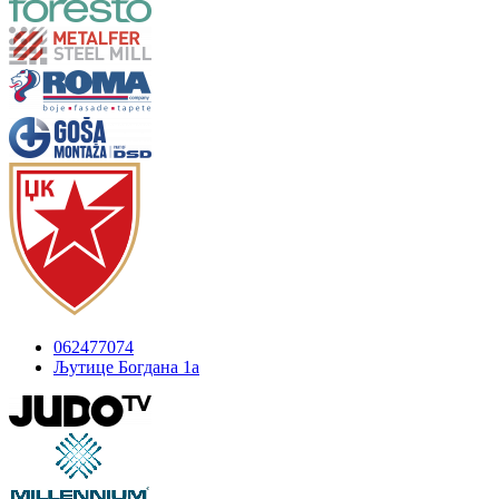
062477074
Љутице Богдана 1а