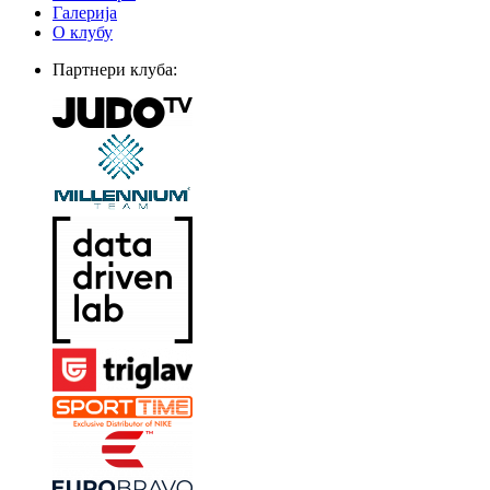
Галерија
О клубу
Партнери клуба: