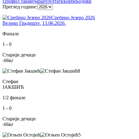
Профил
такмичара
Резултати
Борбе
Бодови
Преглед године
:
Сребрно Језеро 2026
Велико Градиште
,
13.06.2026.
Финале
1
-
0
Старији дечаци
-66
кг
8
Стефан
ЈАКШИЋ
1/2 финале
1
-
0
Старији дечаци
-66
кг
5