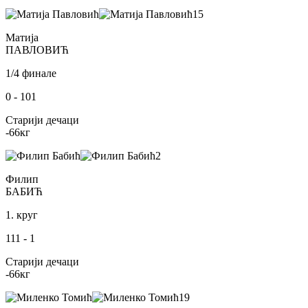
15
Матија
ПАВЛОВИЋ
1/4 финале
0
-
101
Старији дечаци
-66
кг
2
Филип
БАБИЋ
1. круг
111
-
1
Старији дечаци
-66
кг
19