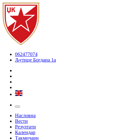
062477074
Љутице Богдана 1а
Насловна
Вести
Резултати
Календар
Такмичари