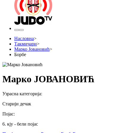
Насловна
>
Такмичари
>
Марко Јовановић
>
Борбе
Марко ЈОВАНОВИЋ
Узрасна категорија
:
Старији дечак
Појас
:
6. кју - бели појас