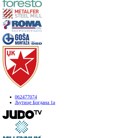
062477074
Љутице Богдана 1а