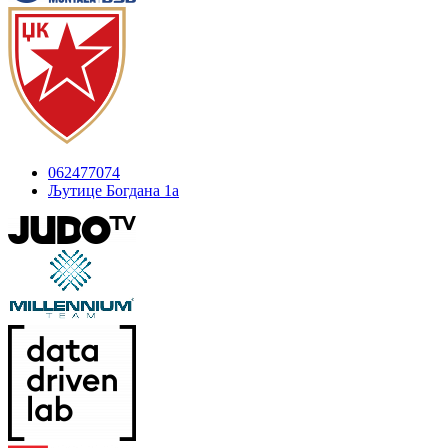
062477074
Љутице Богдана 1а