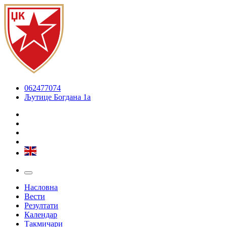
062477074
Љутице Богдана 1а
Насловна
Вести
Резултати
Календар
Такмичари