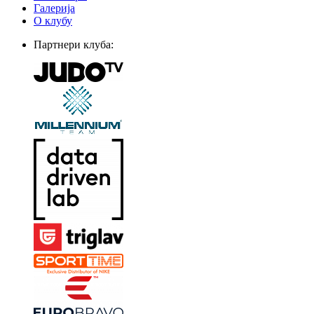
Галерија
О клубу
Партнери клуба: