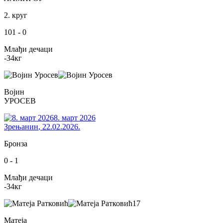
2. круг
101
-
0
Млађи дечаци
-34
кг
Војин
УРОСЕВ
8. март 2026
Зрењанин
,
22.02.2026.
Бронза
0
-
1
Млађи дечаци
-34
кг
17
Матеја