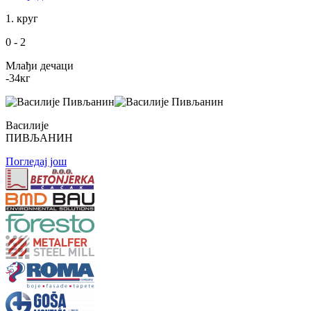
1. круг
0
-
2
Млађи дечаци
-34
кг
Василије
ПИВЉАНИН
Погледај још