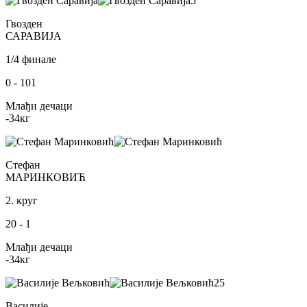
5
Гвозден
САРАВИЈА
1/4 финале
0
-
101
Млађи дечаци
-34
кг
Стефан
МАРИНКОВИЋ
2. круг
20
-
1
Млађи дечаци
-34
кг
25
Василије