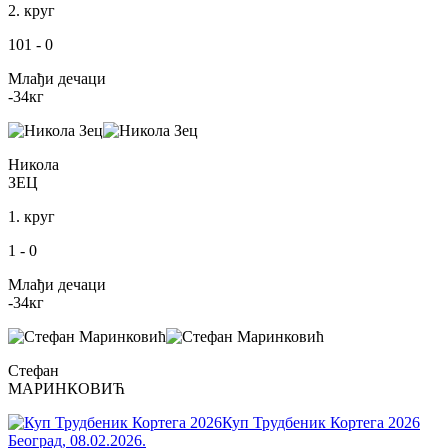
2. круг
101
-
0
Млађи дечаци
-34
кг
Никола
ЗЕЦ
1. круг
1
-
0
Млађи дечаци
-34
кг
Стефан
МАРИНКОВИЋ
Куп Трудбеник Кортега 2026
Београд
,
08.02.2026.