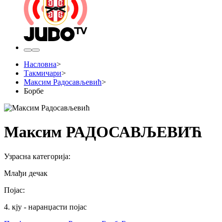
Насловна
>
Такмичари
>
Максим Радосављевић
>
Борбе
Максим РАДОСАВЉЕВИЋ
Узрасна категорија
:
Млађи дечак
Појас
:
4. кју - наранџасти појас