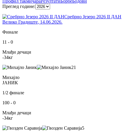
Профил
такмичара
Резултати
Борбе
Бодови
Преглед године
:
Сребрно Језеро 2026 II ДАН
Велико Градиште
,
14.06.2026.
Финале
11
-
0
Млађи дечаци
-34
кг
21
Михајло
ЈАНИК
1/2 финале
100
-
0
Млађи дечаци
-34
кг
5