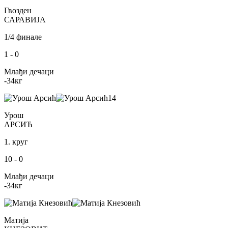
Гвозден
САРАВИЈА
1/4 финале
1
-
0
Млађи дечаци
-34
кг
14
Урош
АРСИЋ
1. круг
10
-
0
Млађи дечаци
-34
кг
Матија