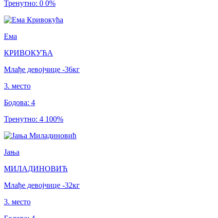
Тренутно
:
0
0
%
Ема
КРИВОКУЋА
Млађе девојчице
-36
кг
3
.
место
Бодова
:
4
Тренутно
:
4
100
%
Јања
МИЛАДИНОВИЋ
Млађе девојчице
-32
кг
3
.
место