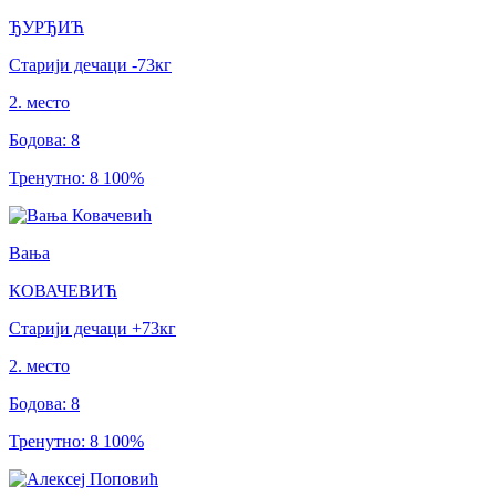
ЂУРЂИЋ
Старији дечаци
-73
кг
2
.
место
Бодова
:
8
Тренутно
:
8
100
%
Вања
КОВАЧЕВИЋ
Старији дечаци
+73
кг
2
.
место
Бодова
:
8
Тренутно
:
8
100
%