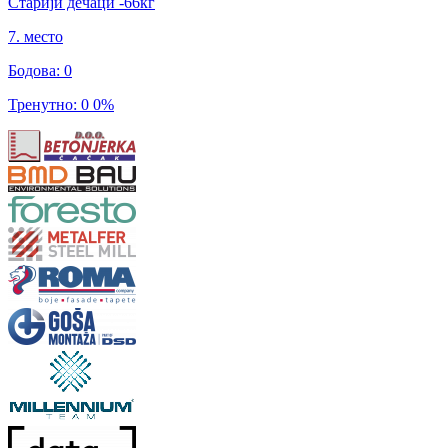
Старији дечаци
-66
кг
7
.
место
Бодова
:
0
Тренутно
:
0
0
%