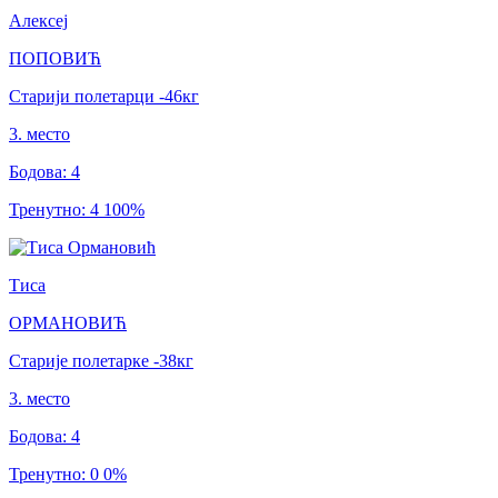
Алексеј
ПОПОВИЋ
Старији полетарци
-46
кг
3
.
место
Бодова
:
4
Тренутно
:
4
100
%
Тиса
ОРМАНОВИЋ
Старије полетарке
-38
кг
3
.
место
Бодова
:
4
Тренутно
:
0
0
%