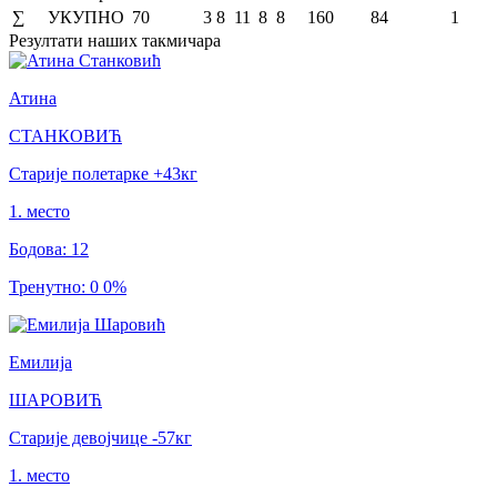
∑
УКУПНО
70
3
8
11
8
8
160
84
1
Резултати
наших такмичара
Атина
СТАНКОВИЋ
Старије полетарке
+43
кг
1
.
место
Бодова
:
12
Тренутно
:
0
0
%
Емилија
ШАРОВИЋ
Старије девојчице
-57
кг
1
.
место