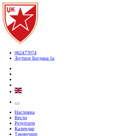
062477074
Љутице Богдана 1а
Насловна
Вести
Резултати
Календар
Такмичари