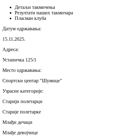
Детаљи
такмичења
Резултати
наших такмичара
Пласман
клуба
Датум одржавања
:
15.11.2025.
Адреса
:
Устаничка 125/1
Место одржавања
:
Спортски центар "Шумице"
Узрасне категорије
:
Старији полетарци
Старије полетарке
Млађи дечаци
Млађе девојчице