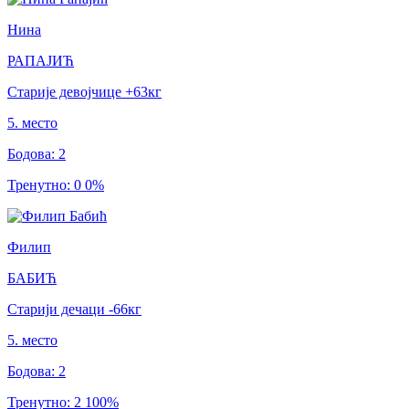
Нина
РАПАЈИЋ
Старије девојчице
+63
кг
5
.
место
Бодова
:
2
Тренутно
:
0
0
%
Филип
БАБИЋ
Старији дечаци
-66
кг
5
.
место
Бодова
:
2
Тренутно
:
2
100
%