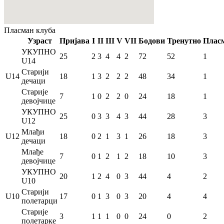
Пласман
клуба
Узраст
Пријава
I
II
III
V
VII
Бодови
Тренутно
Плас
УКУПНО
25
2
3
4
4
2
72
52
1
U14
Старији
U14
18
1
3
2
2
2
48
34
1
дечаци
Старије
7
1
0
2
2
0
24
18
1
девојчице
УКУПНО
25
0
3
3
4
3
44
28
3
U12
Млађи
U12
18
0
2
1
3
1
26
18
3
дечаци
Млађе
7
0
1
2
1
2
18
10
3
девојчице
УКУПНО
20
1
2
4
0
3
44
4
2
U10
Старији
U10
17
0
1
3
0
3
20
4
4
полетарци
Старије
3
1
1
1
0
0
24
0
2
полетарке