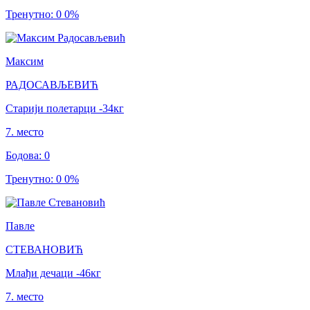
Тренутно
:
0
0
%
Максим
РАДОСАВЉЕВИЋ
Старији полетарци
-34
кг
7
.
место
Бодова
:
0
Тренутно
:
0
0
%
Павле
СТЕВАНОВИЋ
Млађи дечаци
-46
кг
7
.
место