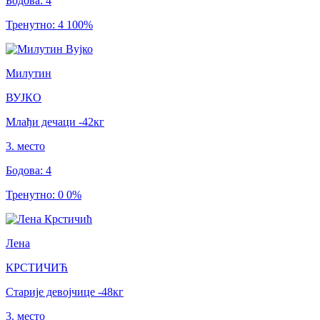
Бодова
:
4
Тренутно
:
4
100
%
Милутин
ВУЈКО
Млађи дечаци
-42
кг
3
.
место
Бодова
:
4
Тренутно
:
0
0
%
Лена
КРСТИЧИЋ
Старије девојчице
-48
кг
3
.
место