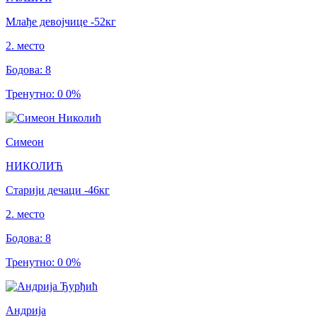
Млађе девојчице
-52
кг
2
.
место
Бодова
:
8
Тренутно
:
0
0
%
Симеон
НИКОЛИЋ
Старији дечаци
-46
кг
2
.
место
Бодова
:
8
Тренутно
:
0
0
%
Андрија