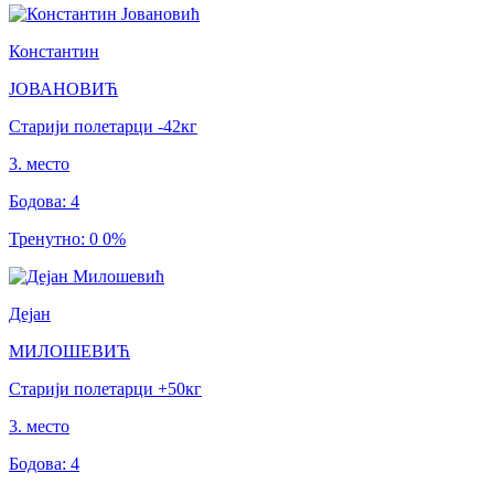
Константин
ЈОВАНОВИЋ
Старији полетарци
-42
кг
3
.
место
Бодова
:
4
Тренутно
:
0
0
%
Дејан
МИЛОШЕВИЋ
Старији полетарци
+50
кг
3
.
место
Бодова
:
4