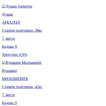
Душан
АРБАЈТЕР
Старији полетарци
-38
кг
7
.
место
Бодова
:
0
Тренутно
:
0
0
%
Вукашин
МИЛОШЕВИЋ
Старији полетарци
-42
кг
7
.
место
Бодова
:
0