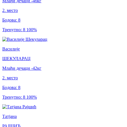
Млађи дечаци
-46
кг
2
.
место
Бодова
:
8
Тренутно
:
8
100
%
Василије
ШЕКУЛАРАЦ
Млађи дечаци
-42
кг
2
.
место
Бодова
:
8
Тренутно
:
8
100
%
Татјана
РАЈШИЋ