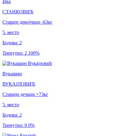
Ива
СТАНКОВИЋ
Старије девојчице
-63
кг
5
.
место
Бодова
:
2
Тренутно
:
2
100
%
Вукашин
ВУКАЈЛОВИЋ
Старији дечаци
+73
кг
5
.
место
Бодова
:
2
Тренутно
:
0
0
%