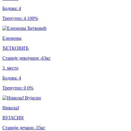
Бодова
:
4
Тренутно
:
4
100
%
Елеонора
ЋЕТКОВИЋ
Старије девојчице
-63
кг
3
.
место
Бодова
:
4
Тренутно
:
0
0
%
НиколаЈ
ВУЈАСИН
Старији дечаци
-55
кг