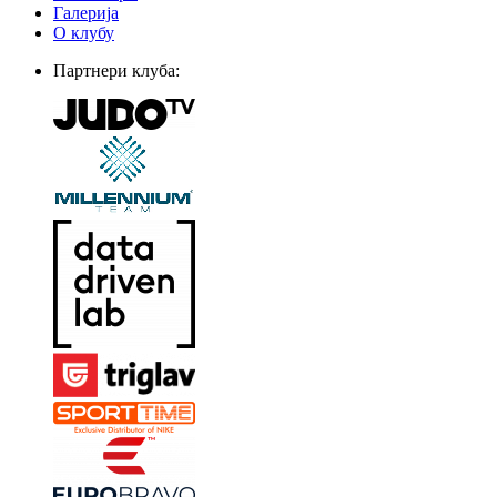
Галерија
О клубу
Партнери клуба: