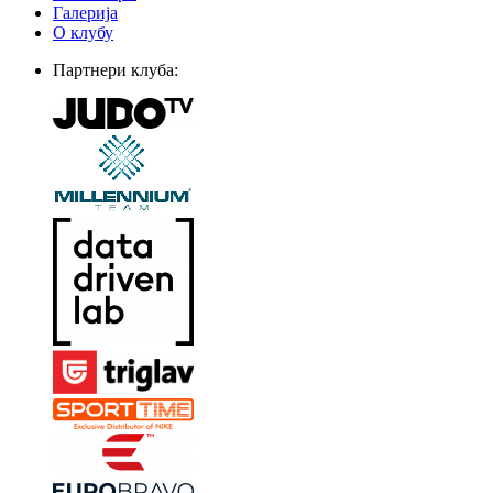
Галерија
О клубу
Партнери клуба: