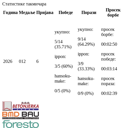
Статистике такмичара
Просек
Година
Медаље
Пријава
Победе
Порази
борбе
укупно
:
просек
укупно
:
борбе
:
9/14
5/14
(64.29%)
00:02:50
(35.71%)
ippon
:
просек
ippon
:
победе
:
2026
0
1
2
6
3/9
3/5 (60%)
(33.33%)
00:03:14
hansoku-
hansoku-
просек
make
:
make
:
пораза
:
0/5 (0%)
0/9 (0%)
00:02:39