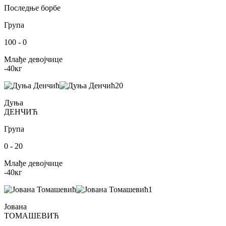
Последње борбе
Група
100
-
0
Млађе девојчице
-40
кг
20
Дуња
ДЕНЧИЋ
Група
0
-
20
Млађе девојчице
-40
кг
1
Јована
ТОМАШЕВИЋ