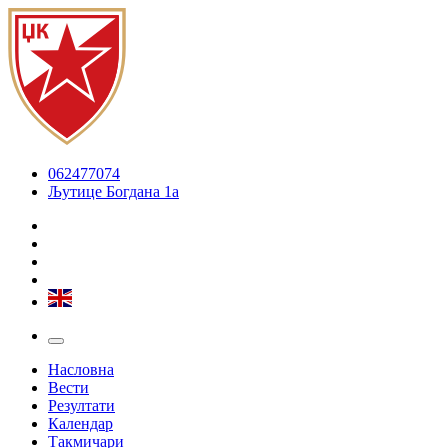
062477074
Љутице Богдана 1а
Насловна
Вести
Резултати
Календар
Такмичари