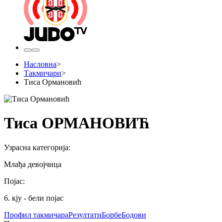
Насловна
>
Такмичари
>
Тиса Ормановић
Тиса ОРМАНОВИЋ
Узрасна категорија
:
Млађа девојчица
Појас
:
6. кју - бели појас
Профил
такмичара
Резултати
Борбе
Бодови