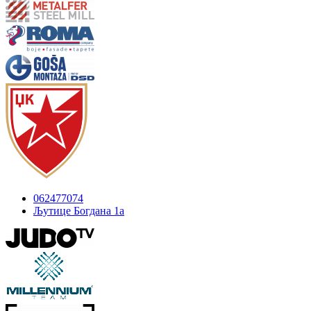
062477074
Љутице Богдана 1а