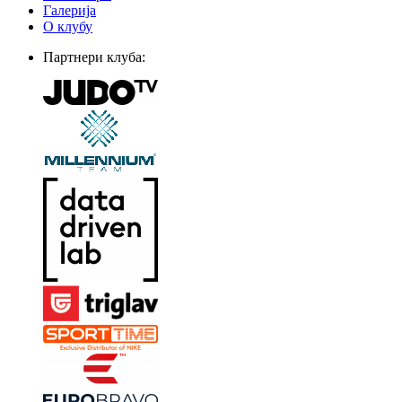
Галерија
О клубу
Партнери клуба: