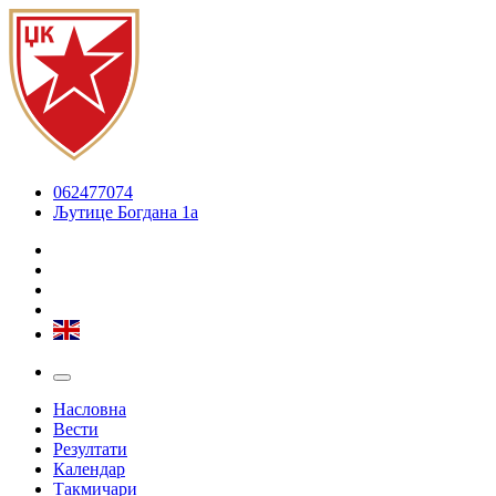
062477074
Љутице Богдана 1а
Насловна
Вести
Резултати
Календар
Такмичари