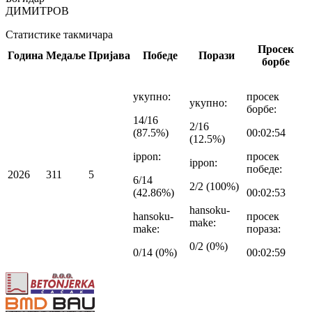
ДИМИТРОВ
Статистике такмичара
Просек
Година
Медаље
Пријава
Победе
Порази
борбе
укупно
:
просек
укупно
:
борбе
:
14/16
2/16
(87.5%)
00:02:54
(12.5%)
ippon
:
просек
ippon
:
победе
:
2026
3
1
1
5
6/14
2/2 (100%)
(42.86%)
00:02:53
hansoku-
hansoku-
просек
make
:
make
:
пораза
:
0/2 (0%)
0/14 (0%)
00:02:59