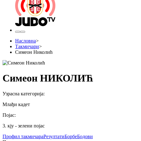
Насловна
>
Такмичари
>
Симеон Николић
Симеон НИКОЛИЋ
Узрасна категорија
:
Млађи кадет
Појас
:
3. кју - зелени појас
Профил
такмичара
Резултати
Борбе
Бодови