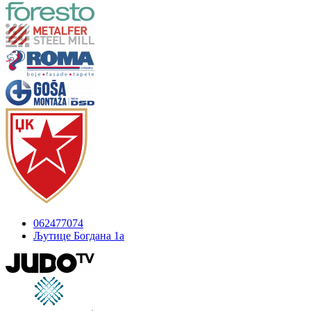
062477074
Љутице Богдана 1а