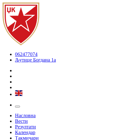
062477074
Љутице Богдана 1а
Насловна
Вести
Резултати
Календар
Такмичари