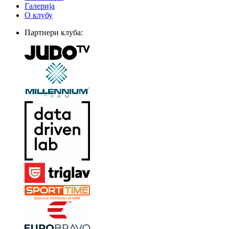
Галерија
О клубу
Партнери клуба: