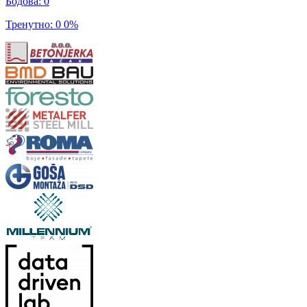
Бодова
:
0
Тренутно
:
0
0
%