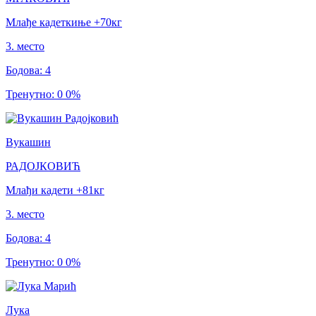
Млађе кадеткиње
+70
кг
3
.
место
Бодова
:
4
Тренутно
:
0
0
%
Вукашин
РАДОЈКОВИЋ
Млађи кадети
+81
кг
3
.
место
Бодова
:
4
Тренутно
:
0
0
%
Лука