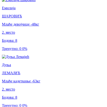
Емилија
ШАРОВИЋ
Млађе девојчице
-48
кг
2
.
место
Бодова
:
8
Тренутно
:
0
0
%
Дуња
ЛЕМАЈИЋ
Млађе кадеткиње
-63
кг
2
.
место
Бодова
:
8
Тренутно
:
0
0
%