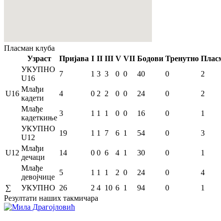
Пласман
клуба
Узраст
Пријава
I
II
III
V
VII
Бодови
Тренутно
Плас
УКУПНО
7
1
3
3
0
0
40
0
2
U16
Млађи
U16
4
0
2
2
0
0
24
0
2
кадети
Млађе
3
1
1
1
0
0
16
0
1
кадеткиње
УКУПНО
19
1
1
7
6
1
54
0
3
U12
Млађи
U12
14
0
0
6
4
1
30
0
1
дечаци
Млађе
5
1
1
1
2
0
24
0
4
девојчице
∑
УКУПНО
26
2
4
10
6
1
94
0
1
Резултати
наших такмичара