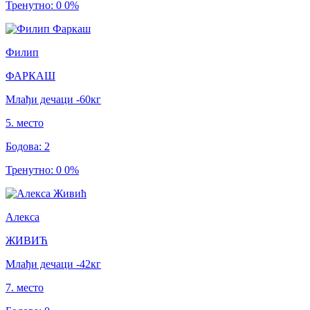
Тренутно
:
0
0
%
Филип
ФАРКАШ
Млађи дечаци
-60
кг
5
.
место
Бодова
:
2
Тренутно
:
0
0
%
Алекса
ЖИВИЋ
Млађи дечаци
-42
кг
7
.
место