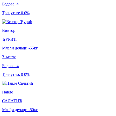
Бодова
:
4
Тренутно
:
0
0
%
Виктор
ЂУРИЋ
Млађи дечаци
-55
кг
3
.
место
Бодова
:
4
Тренутно
:
0
0
%
Павле
САЛАТИЋ
Млађи дечаци
-50
кг