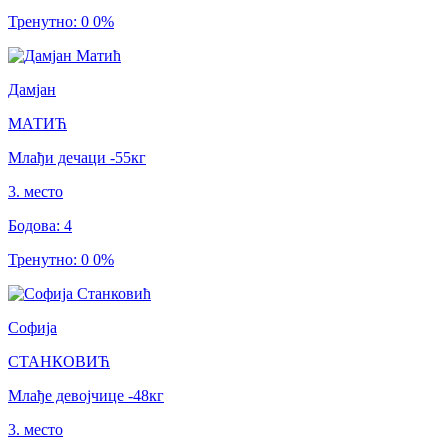
Тренутно
:
0
0
%
Дамјан
МАТИЋ
Млађи дечаци
-55
кг
3
.
место
Бодова
:
4
Тренутно
:
0
0
%
Софија
СТАНКОВИЋ
Млађе девојчице
-48
кг
3
.
место