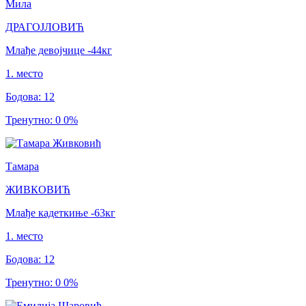
Мила
ДРАГОЈЛОВИЋ
Млађе девојчице
-44
кг
1
.
место
Бодова
:
12
Тренутно
:
0
0
%
Тамара
ЖИВКОВИЋ
Млађе кадеткиње
-63
кг
1
.
место
Бодова
:
12
Тренутно
:
0
0
%