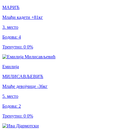
МАРИЋ
Млађи кадети
+81
кг
3
.
место
Бодова
:
4
Тренутно
:
0
0
%
Емилија
МИЛИСАВЉЕВИЋ
Млађе девојчице
-36
кг
5
.
место
Бодова
:
2
Тренутно
:
0
0
%