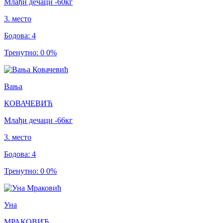
Млађи дечаци
-60
кг
3
.
место
Бодова
:
4
Тренутно
:
0
0
%
Вања
КОВАЧЕВИЋ
Млађи дечаци
-66
кг
3
.
место
Бодова
:
4
Тренутно
:
0
0
%
Уна
МРАКОВИЋ