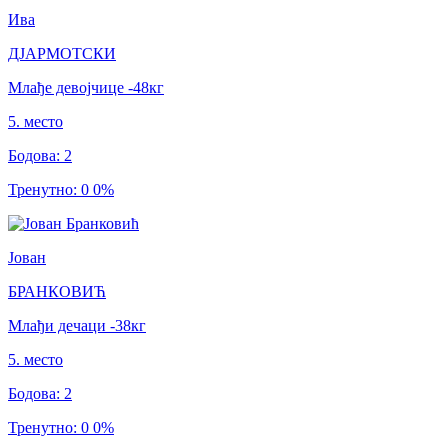
Ива
ДЈАРМОТСКИ
Млађе девојчице
-48
кг
5
.
место
Бодова
:
2
Тренутно
:
0
0
%
Јован
БРАНКОВИЋ
Млађи дечаци
-38
кг
5
.
место
Бодова
:
2
Тренутно
:
0
0
%