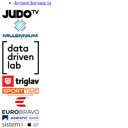
Љутице Богдана 1а