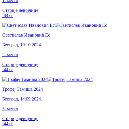
1
.
место
Старије девојчице
-44
кг
Светислав Ивановић Ес
Београд
,
19.10.2024.
5
.
место
Старије девојчице
-44
кг
Трофеј Тамиша 2024
Београд
,
14.09.2024.
5
.
место
Старије девојчице
-44
кг