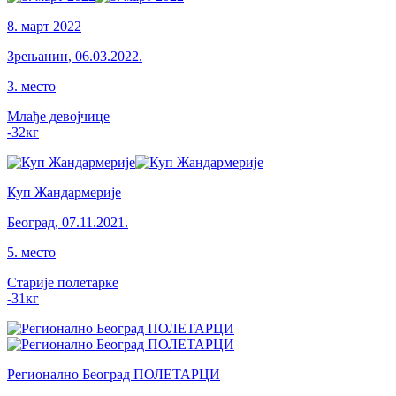
8. март 2022
Зрењанин
,
06.03.2022.
3
.
место
Млађе девојчице
-32
кг
Куп Жандармерије
Београд
,
07.11.2021.
5
.
место
Старије полетарке
-31
кг
Регионално Београд ПОЛЕТАРЦИ