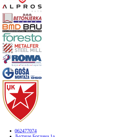
062477074
Љутице Богдана 1а