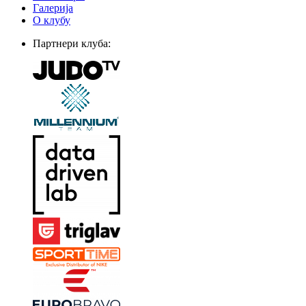
Галерија
О клубу
Партнери клуба: