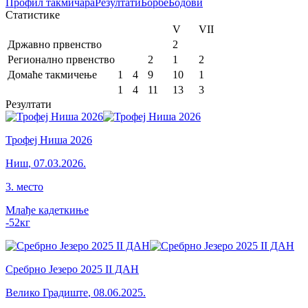
Профил
такмичара
Резултати
Борбе
Бодови
Статистике
V
VII
Државно првенство
2
Регионално првенство
2
1
2
Домаће такмичење
1
4
9
10
1
1
4
11
13
3
Резултати
Трофеј Ниша 2026
Ниш
,
07.03.2026.
3
.
место
Млађе кадеткиње
-52
кг
Сребрно Језеро 2025 II ДАН
Велико Градиште
,
08.06.2025.