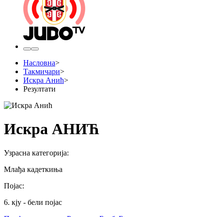
Насловна
>
Такмичари
>
Искра Анић
>
Резултати
Искра АНИЋ
Узрасна категорија
:
Млађа кадеткиња
Појас
:
6. кју - бели појас