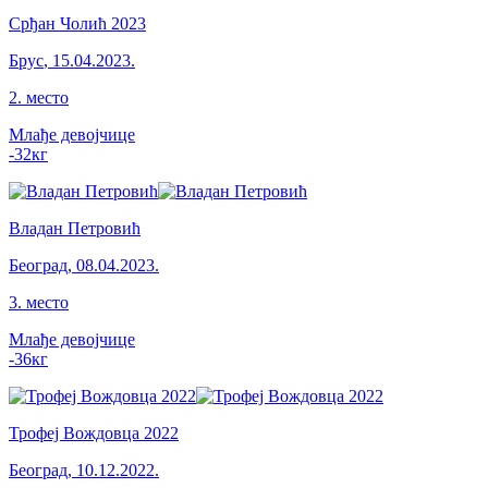
Срђан Чолић 2023
Брус
,
15.04.2023.
2
.
место
Млађе девојчице
-32
кг
Владан Петровић
Београд
,
08.04.2023.
3
.
место
Млађе девојчице
-36
кг
Трофеј Вождовца 2022
Београд
,
10.12.2022.