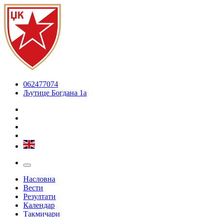
062477074
Љутице Богдана 1а
Насловна
Вести
Резултати
Календар
Такмичари