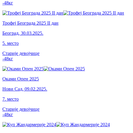
-48
кг
Трофеј Београда 2025 II дан
Београд
,
30.03.2025.
5
.
место
Старије девојчице
-48
кг
Оками Опен 2025
Нови Сад
,
09.02.2025.
7
.
место
Старије девојчице
-48
кг