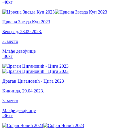
-40
кг
Црвена Звезда Куп 2023
Београд
,
23.09.2023.
3
.
место
Млађе девојчице
-36
кг
Драган Цигановић - Цига 2023
Кикинда
,
29.04.2023.
3
.
место
Млађе девојчице
-36
кг