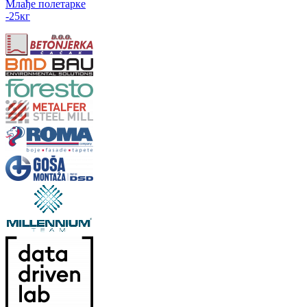
Млађе полетарке
-25
кг