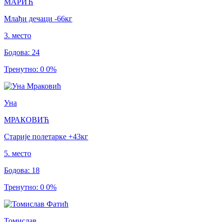
МАРИЋ
Млађи дечаци
-66
кг
3
.
место
Бодова
:
24
Тренутно
:
0
0
%
Уна
МРАКОВИЋ
Старије полетарке
+43
кг
5
.
место
Бодова
:
18
Тренутно
:
0
0
%
Томислав