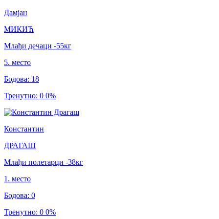
Дамјан
МИКИЋ
Млађи дечаци
-55
кг
5
.
место
Бодова
:
18
Тренутно
:
0
0
%
Константин
ДРАГАШ
Млађи полетарци
-38
кг
1
.
место
Бодова
:
0
Тренутно
:
0
0
%