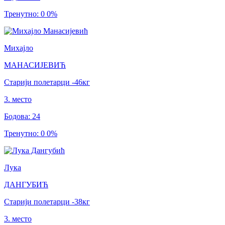
Тренутно
:
0
0
%
Михајло
МАНАСИЈЕВИЋ
Старији полетарци
-46
кг
3
.
место
Бодова
:
24
Тренутно
:
0
0
%
Лука
ДАНГУБИЋ
Старији полетарци
-38
кг
3
.
место