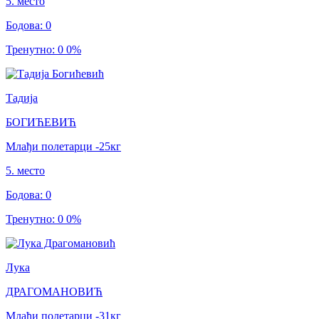
5
.
место
Бодова
:
0
Тренутно
:
0
0
%
Тадија
БОГИЋЕВИЋ
Млађи полетарци
-25
кг
5
.
место
Бодова
:
0
Тренутно
:
0
0
%
Лука
ДРАГОМАНОВИЋ
Млађи полетарци
-31
кг