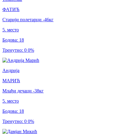
ФАТИЋ
Старији полетарци
-46
кг
5
.
место
Бодова
:
18
Тренутно
:
0
0
%
Андрија
МАРИЋ
Млађи дечаци
-38
кг
5
.
место
Бодова
:
18
Тренутно
:
0
0
%