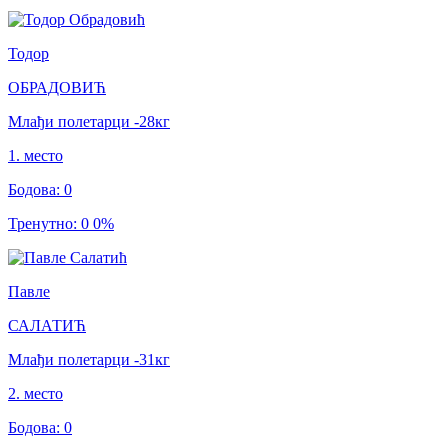
Тодор
ОБРАДОВИЋ
Млађи полетарци
-28
кг
1
.
место
Бодова
:
0
Тренутно
:
0
0
%
Павле
САЛАТИЋ
Млађи полетарци
-31
кг
2
.
место
Бодова
:
0