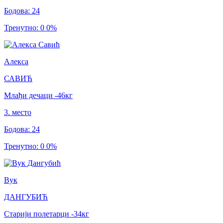
Бодова
:
24
Тренутно
:
0
0
%
Алекса
САВИЋ
Млађи дечаци
-46
кг
3
.
место
Бодова
:
24
Тренутно
:
0
0
%
Вук
ДАНГУБИЋ
Старији полетарци
-34
кг