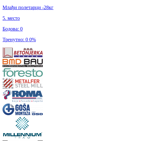
Млађи полетарци
-28
кг
5
.
место
Бодова
:
0
Тренутно
:
0
0
%