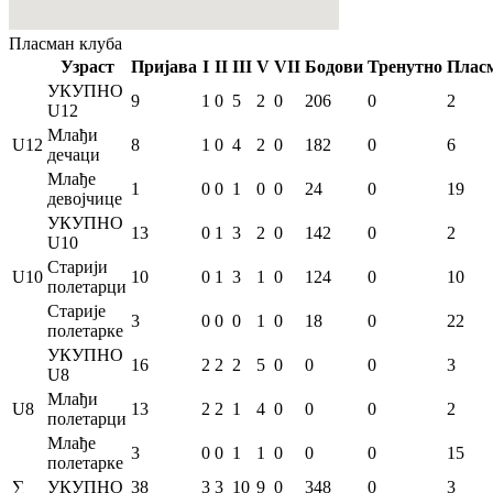
Пласман
клуба
Узраст
Пријава
I
II
III
V
VII
Бодови
Тренутно
Плас
УКУПНО
9
1
0
5
2
0
206
0
2
U12
Млађи
U12
8
1
0
4
2
0
182
0
6
дечаци
Млађе
1
0
0
1
0
0
24
0
19
девојчице
УКУПНО
13
0
1
3
2
0
142
0
2
U10
Старији
U10
10
0
1
3
1
0
124
0
10
полетарци
Старије
3
0
0
0
1
0
18
0
22
полетарке
УКУПНО
16
2
2
2
5
0
0
0
3
U8
Млађи
U8
13
2
2
1
4
0
0
0
2
полетарци
Млађе
3
0
0
1
1
0
0
0
15
полетарке
∑
УКУПНО
38
3
3
10
9
0
348
0
3