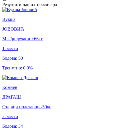
Резултати
наших такмичара
Вукша
ЈОВОВИЋ
Млађи дечаци
+66
кг
1
.
место
Бодова
:
50
Тренутно
:
0
0
%
Комнен
ДРАГАШ
Старији полетарци
-50
кг
2
.
место
Бодова
:
34