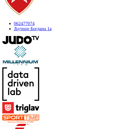
062477074
Љутице Богдана 1а