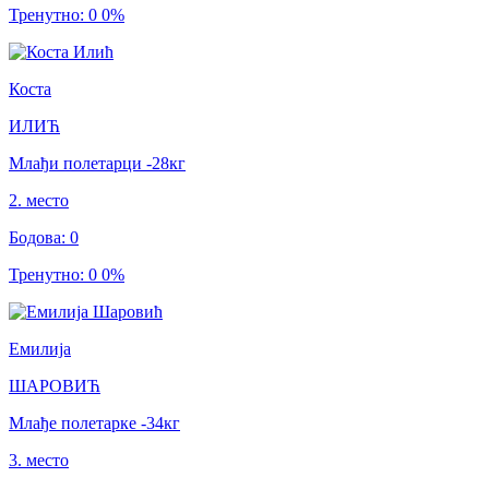
Тренутно
:
0
0
%
Коста
ИЛИЋ
Млађи полетарци
-28
кг
2
.
место
Бодова
:
0
Тренутно
:
0
0
%
Емилија
ШАРОВИЋ
Млађе полетарке
-34
кг
3
.
место