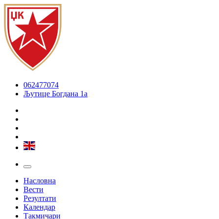
062477074
Љутице Богдана 1а
Насловна
Вести
Резултати
Календар
Такмичари