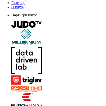
Галерија
О клубу
Партнери клуба: