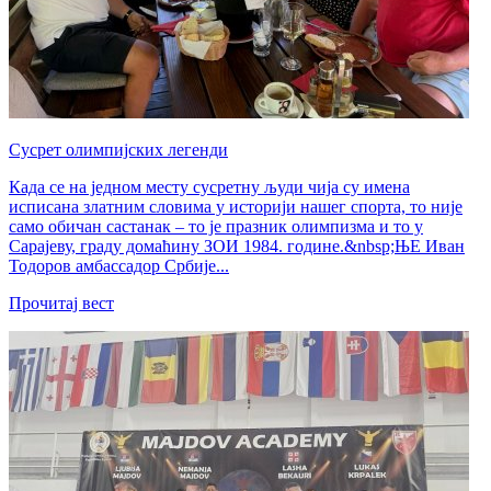
Сусрет олимпијских легенди
Када се на једном месту сусретну људи чија су имена
исписана златним словима у историји нашег спорта, то није
само обичан састанак – то је празник олимпизма и то у
Сарајеву, граду домаћину ЗОИ 1984. године.&nbsp;ЊЕ Иван
Тодоров амбассадор Србије...
Прочитај вест