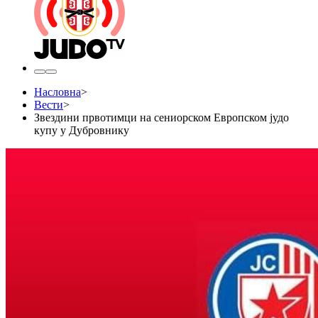
Насловна
>
Вести
>
Звездини првотимци на сениорском Европском јудо
купу у Дубровнику