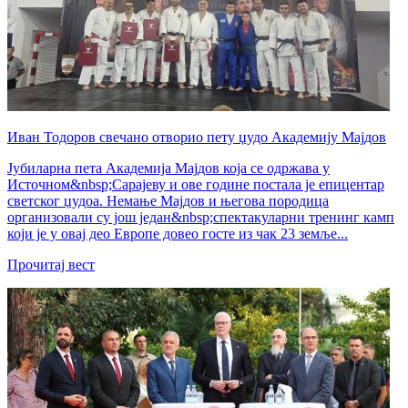
Иван Тодоров свечано отворио пету џудо Академију Мајдов
Јубиларна пета Академија Мајдов која се одржава у
Источном&nbsp;Сарајеву и ове године постала је епицентар
светског џудоа. Немање Мајдов и његова породица
организовали су још један&nbsp;спектакуларни тренинг камп
који је у овај део Европе довео госте из чак 23 земље...
Прочитај вест