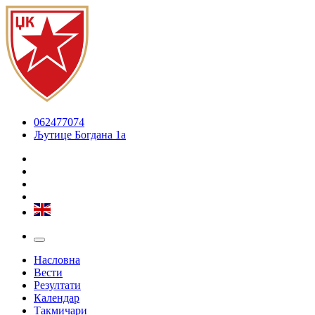
062477074
Љутице Богдана 1а
Насловна
Вести
Резултати
Календар
Такмичари