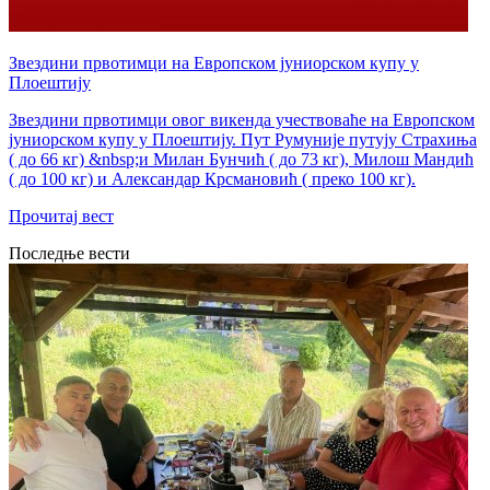
Звездини првотимци на Европском јуниорском купу у
Плоештију
Звездини првотимци овог викенда учествоваће на Европском
јуниорском купу у Плоештију. Пут Румуније путују Страхиња
( до 66 кг) &nbsp;и Милан Бунчић ( до 73 кг), Милош Мандић
( до 100 кг) и Александар Крсмановић ( преко 100 кг).
Прочитај вест
Последње вести