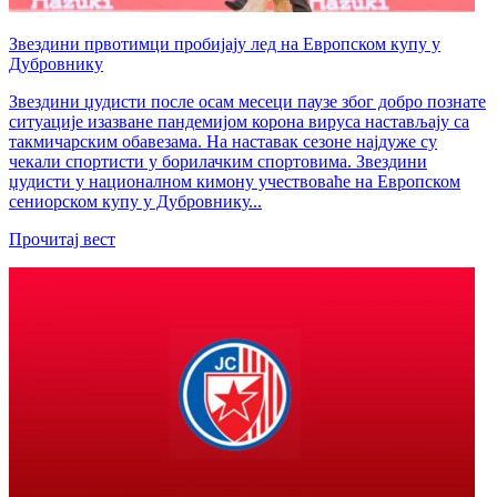
Звездини првотимци пробијају лед на Европском купу у
Дубровнику
Звездини џудисти после осам месеци паузе због добро познате
ситуације изазване пандемијом корона вируса настављају са
такмичарским обавезама. На наставак сезоне најдуже су
чекали спортисти у борилачким спортовима. Звездини
џудисти у националном кимону учествоваће на Европском
сениорском купу у Дубровнику...
Прочитај вест