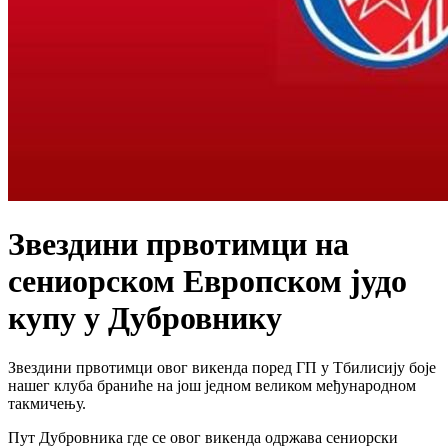
Звездини првотимци на
сениорском Европском јудо
купу у Дубровнику
Звездини првотимци овог викенда поред ГП у Тбилисију боје
нашег клуба браниће на још једном великом међународном
такмичењу.
Пут Дубровника где се овог викенда одржава сениорски