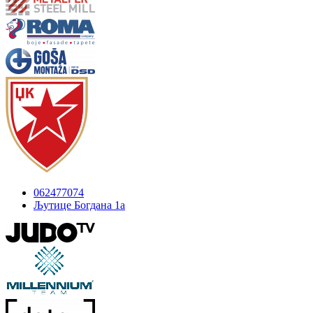
062477074
Љутице Богдана 1а