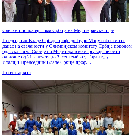
Свечани испраћај Тима Србија на Медитеранске игре
Председник Владе Србије проф. др Ђуро Мацут обратио се
данас на свечаности у Олимпијском комитету Србије поводом
одласка Тима Србије на Медитеранске игре, које ће бити
одржане од 21. августа до 3. септембра у Таранту, у
Италији.Председник Владе Србије проф....
Прочитај вест