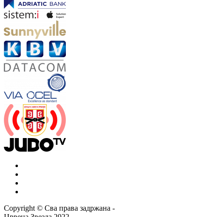
Copyright ©
Сва права задржана
-
Црвена Звезда
2022