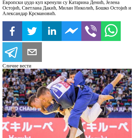
Европски џудо куп кренули су Катарина Денић, Јелена
Остојић, Светлана Дакић, Милан Николић, Бошко Остојић и
Александар Крсмановић.
Сличне вести