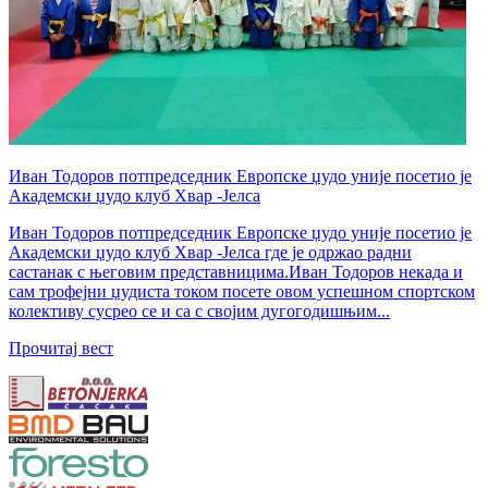
Иван Тодоров потпредседник Европске џудо уније посетио је
Академски џудо клуб Хвар -Јелса
Иван Тодоров потпредседник Европске џудо уније посетио је
Академски џудо клуб Хвар -Јелса где је одржао радни
састанак с његовим представницима.Иван Тодоров некада и
сам трофејни џудиста током посете овом успешном спортском
колективу сусрео се и са с својим дугогодишњим...
Прочитај вест