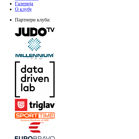
Галерија
О клубу
Партнери клуба: