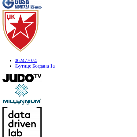
062477074
Љутице Богдана 1а