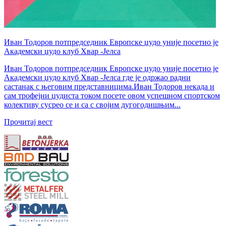
Иван Тодоров потпредседник Европске џудо уније посетио је
Академски џудо клуб Хвар -Јелса
Иван Тодоров потпредседник Европске џудо уније посетио је
Академски џудо клуб Хвар -Јелса где је одржао радни
састанак с његовим представницима.Иван Тодоров некада и
сам трофејни џудиста током посете овом успешном спортском
колективу сусрео се и са с својим дугогодишњим...
Прочитај вест