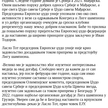
година. Следеће године домаћи је Србија а 2025. Мађарска.
Овим шаљемо поруку добрих односа Србије и Мађарске, а
пре свега Џудо савеза Србије и Џудо савеза Мађарске.
Председника Европске џудо уније упознали смо око свих
активности у вези са одржавањем Конгреса и Лиге шампиона
и уз добру организацију очекујем да српски клубови
репрезентују нашу земљу добрим пласманом. Биће то прилика
да пошаљемо поруку пријатељства Европској џудо федерацији
и да наставимо да ширимо принципе џудоа закључио је Иван
Тодоров.
Ласло Тот председник Европске џудо уније није крио
задовољство досадашњим током припрема за предстојећу
Лигу шампиона.
-Велико ми је задовољство због изузетног интересовања
медија за овај догађај. Слободно могу да кажем да се сан
наставља, јер после фебруара ове године, када сам имао
изузетно успешне састанке са министром спорта,
председником Олимпијског комитета, председником Џудо
савеза Србије и председником Џудо клуба Црвена звезда,
изузетно сам задовољан са током припрема у Београду. У
2022. години најбоље организован догађај је Лига шампиона у
Грузији. Уверен сам да ће и Београд наставити са врхунским
достигнућима- рекао је Ласло Тот, први човек ЕЈУ.