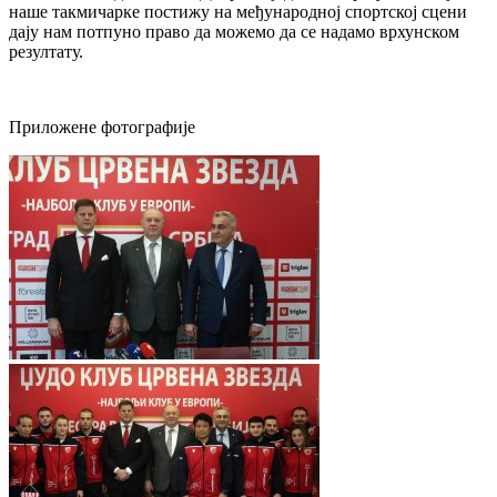
наше такмичарке постижу на међународној спортској сцени
дају нам потпуно право да можемо да се надамо врхунском
резултату.
Приложене фотографије