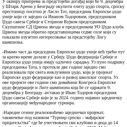
У оквиру припрема за предстојећи догађај који ће 9. децембра
у Штарк Арени у Београду окупити елиту џудо спорта, српску
престоницу посетио је Ласло Тот, председник Европске џудо
уније који се заједно са Иваном Тодоровим, председником
Џудо савеза Србије и Стојаном Вујком председником
Скупштине СД Црвена звезда и председником УО Џудо клуба
Црвена звезда обратио представницима седме силе који су
показали изузетно интересовање за предстојећу Лигу
шампиона.
-Имамо част да председник Европске џудо уније већ трећи пут
за кратко време долази у Србију. Џудо федерација Србије и
Европска џудо унија имају одличну сарадњу. Уз пуно подршку
председника Тота, у протекле две године заједно смо
реализовали пре свега инклузивни џудо, који је пројекат
Европске џудо федерације као и развој школског спорта. Уз
ове пројекте ове године смо домаћини Конгреса Европске
џудо федерације и Лиге шампиона која ће се одржати 9.
децембра у Београду -истакао је Иван Тодоров председник
Џудо савеза Србије који је за 2024. годину најавио заједничку
организацију међународног турнира.
-Наредне сезоне реализоваћемо заједнички пројекат,
такмичење под називом “Турнир српско – мађарског
пријатељства” где ће учествовати сви клубови и деца до 14