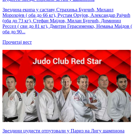
Звездина екипа у саставу Страхиња Бунчић, Михаил
Морохојев ( оба до 66 кг), Рустам Орујов, Александар Рајчић
(оба до 73 кг), Стефан Мајдов, Милан Бунчић, Диминиц
Рессел ( сви до 81 кг), Дмитри Герасименко, Немања Мајдов (
оба до 90...
Прочитај вест
Звездини џудисти отпутовали у Париз на Лигу шампиона