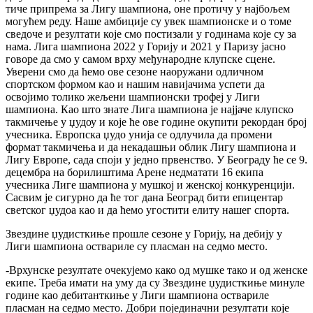
тиче припрема за Лигу шампиона, оне протичу у најбољем
могућем реду. Наше амбиције су увек шампионске и о томе
сведоче и резултати које смо постизали у годинама које су за
нама. Лига шампиона 2022 у Горију и 2021 у Паризу јасно
говоре да смо у самом врху међународне клупске сцене.
Уверени смо да ћемо ове сезоне наоружани одличном
спортском формом као и нашим навијачима успети да
освојимо толико жељени шампионски трофеј у Лиги
шампиона. Као што знате Лига шампиона је најјаче клупско
такмичење у џудоу и које ће ове године окупити рекордан број
учесника. Европска џудо унија се одлучила да промени
формат такмичења и да некадашњи облик Лигу шампиона и
Лигу Европе, сада споји у једно првенство. У Београду ће се 9.
децембра на борилиштима Арене недматати 16 екипа
учесника Лиге шампиона у мушкој и женској конкуренцији.
Сасвим је сигурно да ће тог дана Београд бити епицентар
светског џудоа као и да ћемо угостити елиту нашег спорта.
Звездине џудисткиње прошле сезоне у Горију, на дебију у
Лиги шампиона оствариле су пласман на седмо место.
-Врхунске резултате очекујемо како од мушке тако и од женске
екипе. Треба имати на уму да су Звездине џудисткиње минуле
године као дебитанткиње у Лиги шампиона оствариле
пласман на седмо место. Добри појединачни резултати које