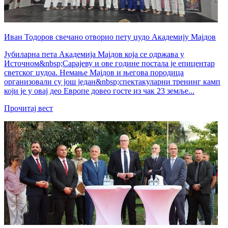
Иван Тодоров свечано отворио пету џудо Академију Мајдов
Јубиларна пета Академија Мајдов која се одржава у
Источном&nbsp;Сарајеву и ове године постала је епицентар
светског џудоа. Немање Мајдов и његова породица
организовали су још један&nbsp;спектакуларни тренинг камп
који је у овај део Европе довео госте из чак 23 земље...
Прочитај вест