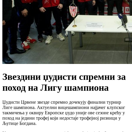
Звездини џудисти спремни за
поход на Лигу шампиона
Џудисти Црвене звезде спремно дочекују финални турнир
Лиге шампиона. Актуелни вицешампиони најјачег клупског
такмичења у оквиру Европске џудо уније ове сезоне крећу у
поход на једини трофеј који недостаје трофејној ризници у
Љутице Богдана.