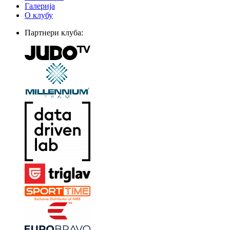
Галерија
О клубу
Партнери клуба: