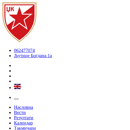
062477074
Љутице Богдана 1а
Насловна
Вести
Резултати
Календар
Такмичари