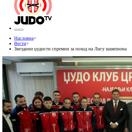
Насловна
>
Вести
>
Звездини џудисти спремни за поход на Лигу шампиона