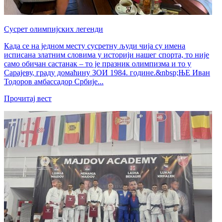
Сусрет олимпијских легенди
Када се на једном месту сусретну људи чија су имена
исписана златним словима у историји нашег спорта, то није
само обичан састанак – то је празник олимпизма и то у
Сарајеву, граду домаћину ЗОИ 1984. године.&nbsp;ЊЕ Иван
Тодоров амбассадор Србије...
Прочитај вест