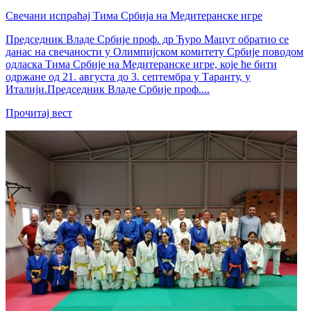
Свечани испраћај Тима Србија на Медитеранске игре
Председник Владе Србије проф. др Ђуро Мацут обратио се
данас на свечаности у Олимпијском комитету Србије поводом
одласка Тима Србије на Медитеранске игре, које ће бити
одржане од 21. августа до 3. септембра у Таранту, у
Италији.Председник Владе Србије проф....
Прочитај вест