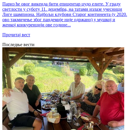
Париз ће овог викенда бити епицентар џудо елите. У граду
светлости у суботу 11. децембра, на татами излазе учесници
Лиге шампиона. Најбољи клубови Старог континента (у 2020.
ово такмичење због пандемије није одржано) у мушкој и
женкој конкуренцији ове године...
Прочитај вест
Последње вести