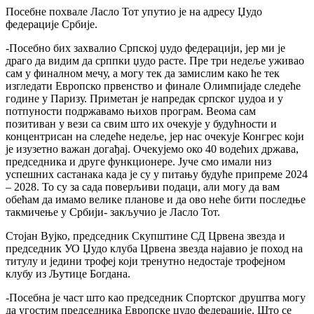
Посебне похвале Ласло Тот упутио је на адресу Џудо
федерације Србије.
-Посебно бих захвалио Српској џудо федерацији, јер ми је
драго да видим да срппки џудо расте. Пре три недеље уживао
сам у финалном мечу, а могу тек да замислим како ће тек
изгледати Европско првенство и финале Олимпијаде следеће
године у Паризу. Приметан је напредак српског џудоа и у
потпуности подржавамо њихов програм. Веома сам
позитиван у вези са свим што их очекује у будућности и
концентрисан на следеће недеље, јер нас очекује Конгрес који
је изузетно важан догађај. Очекујемо око 40 водећих држава,
председника и друге функционере. Јуче смо имали низ
успешних састанака када је су у питању будуће припреме 2024
– 2028. То су за сада поверљиви подаци, али могу да вам
обећам да имамо велике планове и да ово неће бити последње
такмичење у Србији- закључио је Ласло Тот.
Стојан Вујко, председник Скупштине СД Црвена звезда и
председник УО Џудо клуба Црвена звезда најавио је поход на
титулу и једини трофеј који тренутно недостаје трофејном
клубу из Љутице Богдана.
-Посебна је част што као председник Спортског друштва могу
да угостим председника Европске џудо федерације. Што се