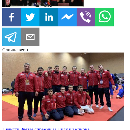
Сличне вести
Џудисти Звезде спремни за Лигу шампиона