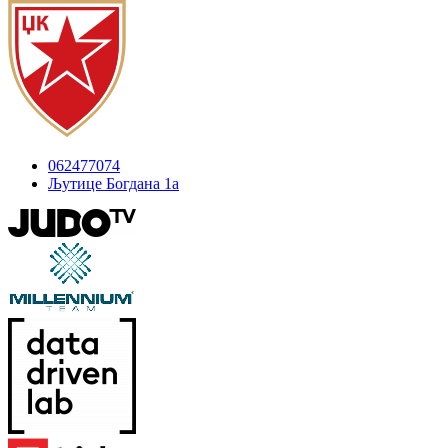
062477074
Љутице Богдана 1а