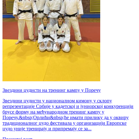
Звездини џудисти на тренинг кампу у Поречу
Звездини џудисти у националном кимону у склопу
репрезентације Србије у кадетској и јуниорској конкуренцији
брусе форму на међународном тренинг кампу у
Поречу.&nbsp;Орлићи&nbsp;ће имати прилику да у оквиру
традиционалног џудо фестивала у организацији Европске
џудо уније тренирају и припремају се за...