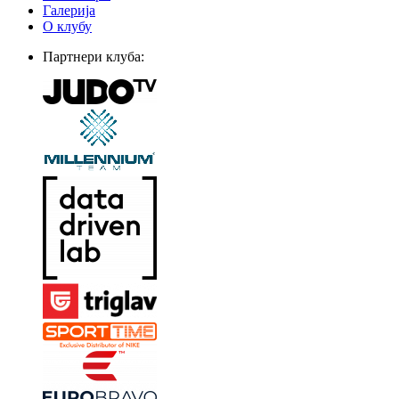
Галерија
О клубу
Партнери клуба: