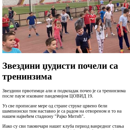
Звездини џудисти почели са
тренинзима
Звездини првотимци али и подмладак почео је са тренинзима
после паузе изазване пандемијом ЦОВИД 19.
Уз све прописане мере од стране струке црвено бели
шампионски тим наставио је са радом на отвореном и то на
нашем највећем стадиону "Рајко Митић".
Иако су сви такмичари нашег клуба период ванредног стања