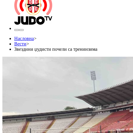
Насловна
>
Вести
>
Звездини џудисти почели са тренинзима