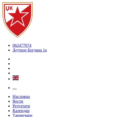
062477074
Љутице Богдана 1а
Насловна
Вести
Резултати
Календар
Такмичари