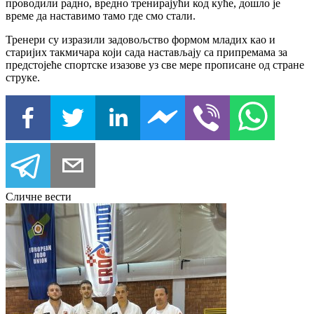
проводили радно, вредно тренирајући код куће, дошло је
време да наставимо тамо где смо стали.
Тренери су изразили задовољство формом младих као и
старијих такмичара који сада настављају са припремама за
предстојеће спортске изазове уз све мере прописане од стране
струке.
Сличне вести