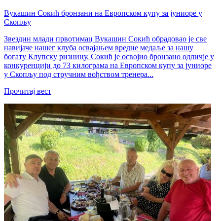
Вукашин Сокић бронзани на Европском купу за јуниоре у
Скопљу
Звездин млади првотимац Вукашин Сокић обрадовао је све
навијаче нашег клуба освајањем вредне медаље за нашу
богату Клупску ризницу. Сокић је освојио бронзано одличје у
конкуренцији до 73 килограма на Европском купу за јуниоре
у Скопљу под стручним вођством тренера...
Прочитај вест