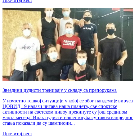
Прочитај вест
Звездини џудисти тренирају у складу са препорукама
У изузетно тешкој ситуацији у којој се због пандемије вируса
ЦОВИД 19 налази читава наша планета, све спортске
активности на светском нивоу прекинуте су још средином
марта месеца. Ипак џудисти нашег клуба су током ванредног
стања показали да су шампиони...
Прочитај вест