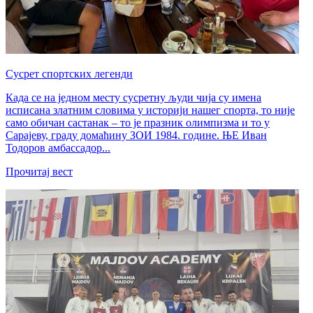
Сусрет спортских легенди
Када се на једном месту сусретну људи чија су имена
исписана златним словима у историји нашег спорта, то није
само обичан састанак – то је празник олимпизма и то у
Сарајеву, граду домаћину ЗОИ 1984. године. ЊЕ Иван
Тодоров амбассадор...
Прочитај вест