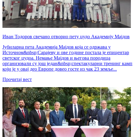
Иван Тодоров свечано отворио пету џудо Академију Мајдов
Јубиларна пета Академија Мајдов која се одржава у
Источном&nbsp;Сарајеву и ове године постала је епицентар
светског џудоа. Немање Мајдов и његова породица
организовали су још један&nbsp;спектакуларни тренинг камп
који је у овај део Европе довео госте из чак 23 земље...
Прочитај вест