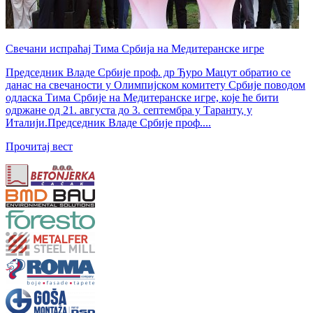
Свечани испраћај Тима Србија на Медитеранске игре
Председник Владе Србије проф. др Ђуро Мацут обратио се
данас на свечаности у Олимпијском комитету Србије поводом
одласка Тима Србије на Медитеранске игре, које ће бити
одржане од 21. августа до 3. септембра у Таранту, у
Италији.Председник Владе Србије проф....
Прочитај вест