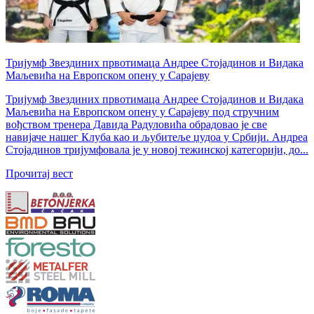
Тријумф Звездиних првотимаца Андрее Стојадинов и Видака
Маљевића на Европском опену у Сарајеву
Тријумф Звездиних првотимаца Андрее Стојадинов и Видака
Маљевића на Европском опену у Сарајеву под стручним
вођством тренера Давида Радуловића обрадовао је све
навијаче нашег Клуба као и љубитеље џудоа у Србији. Андреа
Стојадинов тријумфовала је у новој тежинској категорији, до...
Прочитај вест