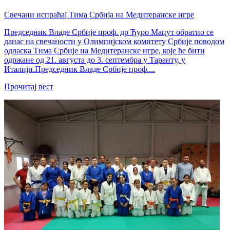
Свечани испраћај Тима Србија на Медитеранске игре
Председник Владе Србије проф. др Ђуро Мацут обратио се
данас на свечаности у Олимпијском комитету Србије поводом
одласка Тима Србије на Медитеранске игре, које ће бити
одржане од 21. августа до 3. септембра у Таранту, у
Италији.Председник Владе Србије проф....
Прочитај вест