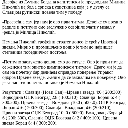
Девојке из Љутице Богдана капитенски је предводила Милица
Николић најбоља српска џудисткиња која је у дуелу са
Славијом рутински повела тим у победу.
-Пресрећна сам јер нам је ово прва титула. Девојке су вредно
радиле и потпуно смо заслужено освојиле златну медаљу
-рекла је Милица Николић.
Немања Николић трофејни стратег донео је срећу Црвеној
звезди. Мирно и промишљено водио је тим до највишег
степеника победничког постоља.
-Потпуно заслужено дошли смо до титуле. Ово је први пут да
се женски тим окитио шампионском титулом. Драго ми је да
сам на почетку бар делићем оправдао поверење Управог
одброа Црвене звезде. Желим да се захвалим на поверењу. Ово
је за нас тек почетак -истакао је Немања Николић.
Резултати : Славија (Нови Сад) –Црвена звезда 4:6 ( 200:300),
Војводина ОЏК Београд 2:8 ( 100:310), Славија- Борац 6: 4 (
300:200), Црвена звезда –Вождовац10:0 ( 500 :0), ОЏК Београд
-Борац 4 :6 ( 200:300), Славија –Вождовац 4:6 (200:210),
Црвена звезда ОЏК Београд 10: 0 ( 500:0), Вождовац -Борац4:
6 ( 200: 300), Славија ОЏК Београд 8: 2 ( 400: 100), Црвена
звезда Борац 6: 4 ( 300: 200).