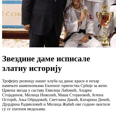
Звездине даме исписале
златну историју
Трофејну ризницу нашег клуба од данас краси и пехар
намењен шампионкама Екипног првенства Србије за жене.
Црвена звезда у саставу Емилија Лабовић, Андреа
Стојадинов, Милица Николић, Маша Стојановић, Јелена
Остојић, Ања Обрадовић, Светлана Дакић, Катарина Денић,
Дјурдјина Радмиловић и Милица Жабић ове године окитиле
су се златним медаљама.