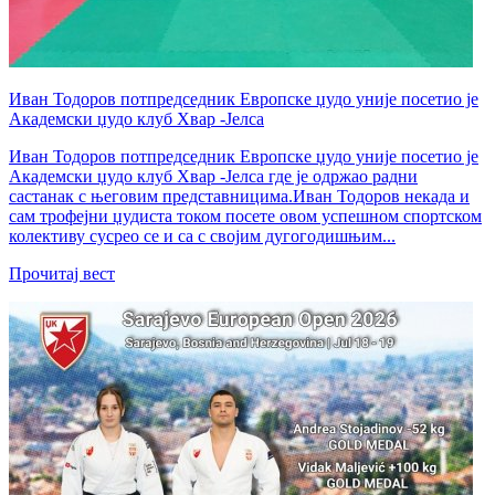
Иван Тодоров потпредседник Европске џудо уније посетио је
Академски џудо клуб Хвар -Јелса
Иван Тодоров потпредседник Европске џудо уније посетио је
Академски џудо клуб Хвар -Јелса где је одржао радни
састанак с његовим представницима.Иван Тодоров некада и
сам трофејни џудиста током посете овом успешном спортском
колективу сусрео се и са с својим дугогодишњим...
Прочитај вест