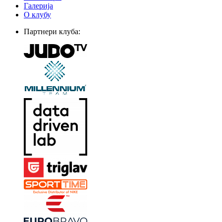
Галерија
О клубу
Партнери клуба: