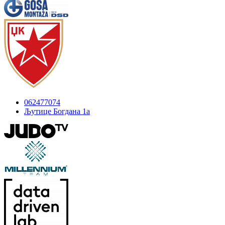
062477074
Љутице Богдана 1а