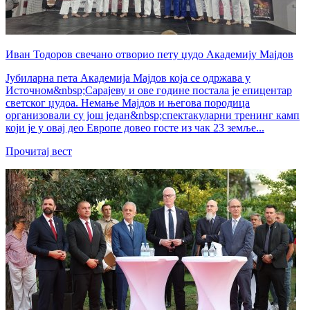
Иван Тодоров свечано отворио пету џудо Академију Мајдов
Јубиларна пета Академија Мајдов која се одржава у
Источном&nbsp;Сарајеву и ове године постала је епицентар
светског џудоа. Немање Мајдов и његова породица
организовали су још један&nbsp;спектакуларни тренинг камп
који је у овај део Европе довео госте из чак 23 земље...
Прочитај вест