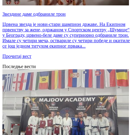
Звездине даме одбраниле трон
Црвена звезда је нови-стари шампион државе. На Екипном
првенству за жене, одржаном у Спортском центру „Шумице“
у Београду, црвено-беле даме су супериорно одбраниле трон.
Имале су четири меча, оствариле су четири победе и окитиле
се још једном титулом екипног првака...
Прочитај вест
Последње вести