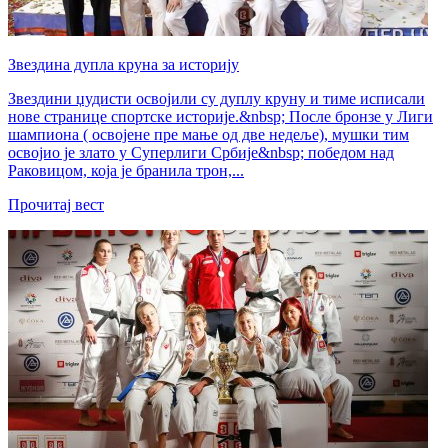
Звездина дупла круна за историју
Звездини џудисти освојили су дуплу круну и тиме исписали
нове странице спортске историје.&nbsp; После бронзе у Лиги
шампиона ( освојене пре мање од две недеље), мушки тим
освојио је злато у Суперлиги Србије&nbsp; победом над
Раковицом, која је бранила трон,...
Прочитај вест