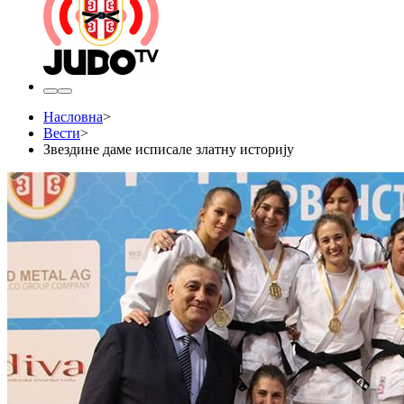
Насловна
>
Вести
>
Звездине даме исписале златну историју