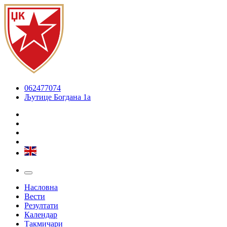
062477074
Љутице Богдана 1а
Насловна
Вести
Резултати
Календар
Такмичари