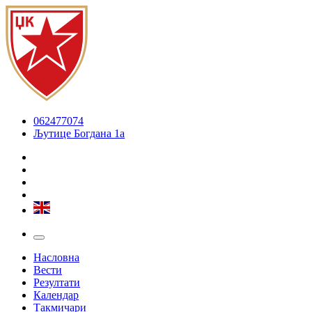
062477074
Љутице Богдана 1а
Насловна
Вести
Резултати
Календар
Такмичари