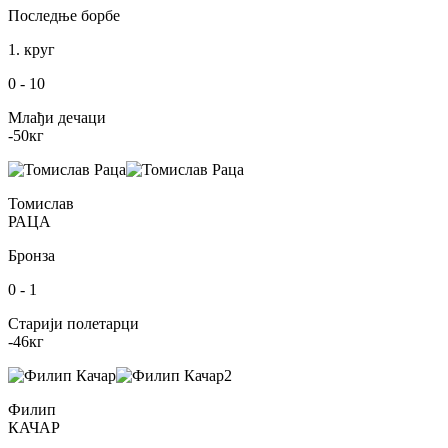
Последње борбе
1. круг
0
-
10
Млађи дечаци
-50
кг
Томислав
РАЦА
Бронза
0
-
1
Старији полетарци
-46
кг
2
Филип
КАЧАР