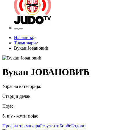
Насловна
>
Такмичари
>
Вукан Јовановић
Вукан ЈОВАНОВИЋ
Узрасна категорија
:
Старији дечак
Појас
:
5. кју - жути појас
Профил
такмичара
Резултати
Борбе
Бодови