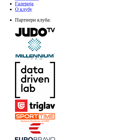
Галерија
О клубу
Партнери клуба: