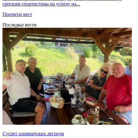
српским спортистима на успеху на...
Прочитај вест
Последње вести
Сусрет олимпијских легенди