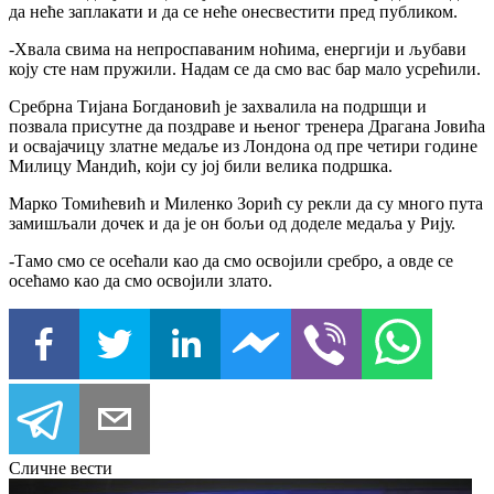
да неће заплакати и да се неће онесвестити пред публиком.
-Хвала свима на непроспаваним ноћима, енергији и љубави
коју сте нам пружили. Надам се да смо вас бар мало усрећили.
Сребрна Тијана Богдановић је захвалила на подршци и
позвала присутне да поздраве и њеног тренера Драгана Јовића
и освајачицу златне медаље из Лондона од пре четири године
Милицу Мандић, који су јој били велика подршка.
Марко Томићевић и Миленко Зорић су рекли да су много пута
замишљали дочек и да је он бољи од доделе медаља у Рију.
-Тамо смо се осећали као да смо освојили сребро, а овде се
осећамо као да смо освојили злато.
Сличне вести