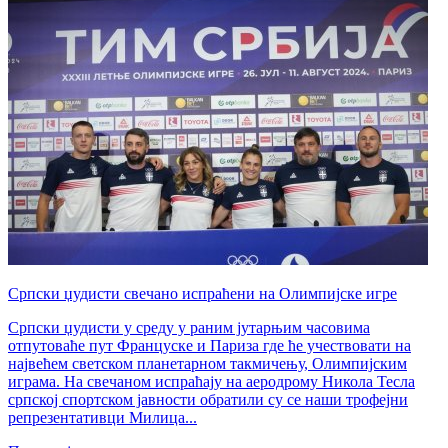
Српски џудисти свечано испраћени на Олимпијске игре
Српски џудисти у среду у раним јутарњим часовима
отпутоваће пут Француске и Париза где ће учествовати на
највећем светском планетарном такмичењу, Олимпијским
играма. На свечаном испраћају на аеродрому Никола Тесла
српској спортском јавности обратили су се наши трофејни
репрезентативци Милица...