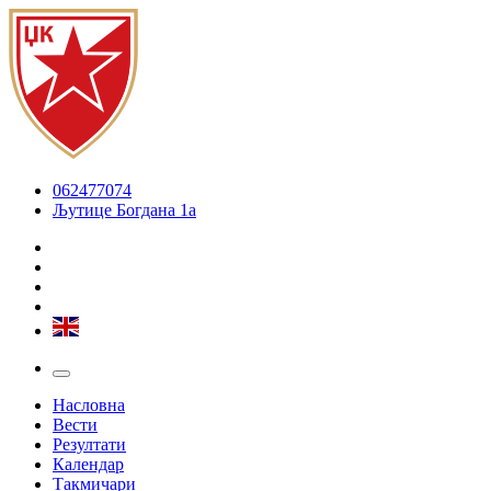
062477074
Љутице Богдана 1а
Насловна
Вести
Резултати
Календар
Такмичари