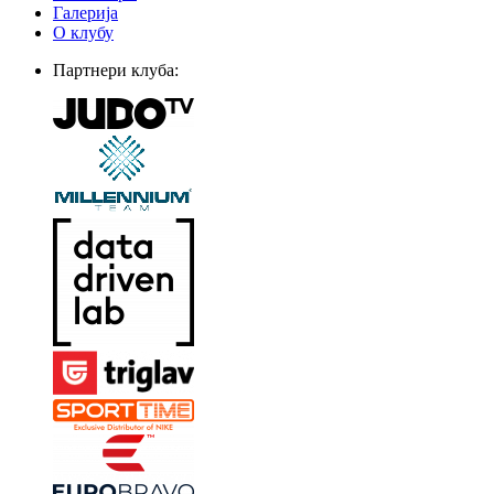
Галерија
О клубу
Партнери клуба: