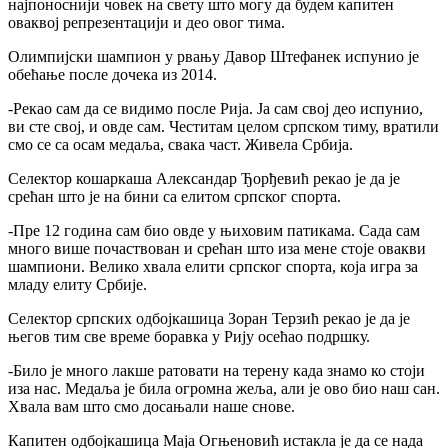
најпоноснији човек на свету што могу да будем капитен
оваквој репрезентацији и део овог тима.
Олимпијски шампион у рвању Давор Штефанек испунио је
обећање после дочека из 2014.
-Рекао сам да се видимо после Рија. Ја сам свој део испунио,
ви сте свој, и овде сам. Честитам целом српском тиму, вратили
смо се са осам медаља, свака част. Живела Србија.
Селектор кошаркаша Александар Ђорђевић рекао је да је
срећан што је на бини са елитом српског спорта.
-Пре 12 година сам био овде у њиховим патикама. Сада сам
много више почаствован и срећан што иза мене стоје овакви
шампиони. Велико хвала елити српског спорта, која игра за
младу елиту Србије.
Селектор српских одбојкашица Зоран Терзић рекао је да је
његов тим све време боравка у Рију осећао подршку.
-Било је много лакше ратовати на терену када знамо ко стоји
иза нас. Медаља је била огромна жеља, али је ово био наш сан.
Хвала вам што смо досањали наше снове.
Капитен одбојкашица Маја Огњеновић истакла је да се нада