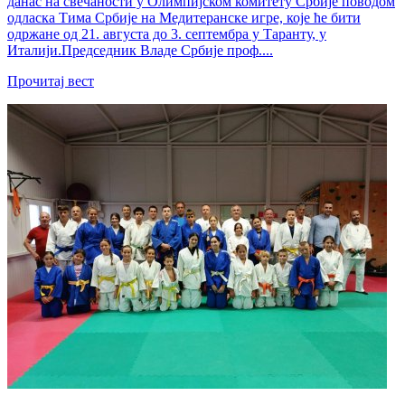
данас на свечаности у Олимпијском комитету Србије поводом
одласка Тима Србије на Медитеранске игре, које ће бити
одржане од 21. августа до 3. септембра у Таранту, у
Италији.Председник Владе Србије проф....
Прочитај вест