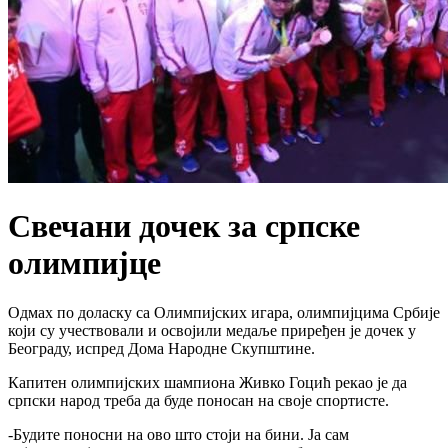
Свечани дочек за српске
олимпијце
Одмах по доласку са Олимпијских игара, олимпијцима Србије
који су учествовали и освојили медаље приређен је дочек у
Београду, испред Дома Народне Скупштине.
Капитен олимпијских шампиона Живко Гоцић рекао је да
српски народ треба да буде поносан на своје спортисте.
-Будите поносни на ово што стоји на бини. Ја сам