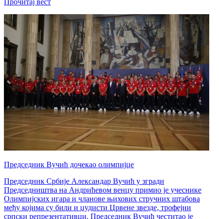
Прочитај вест
Председник Вучић дочекао олимпијце
Председник Србије Александар Вучић у згради
Председништва на Андрићевом венцу примио је учеснике
Олимпијских игара и чланове њихових стручних штабова
међу којима су били и џудисти Црвене звезде, трофејни
српски репрезентативци. Председник Вучић честитао је