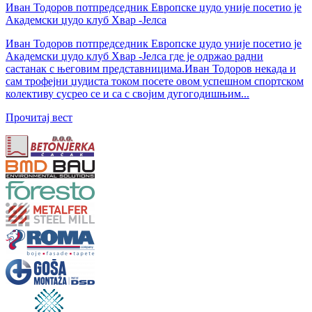
Иван Тодоров потпредседник Европске џудо уније посетио је
Академски џудо клуб Хвар -Јелса
Иван Тодоров потпредседник Европске џудо уније посетио је
Академски џудо клуб Хвар -Јелса где је одржао радни
састанак с његовим представницима.Иван Тодоров некада и
сам трофејни џудиста током посете овом успешном спортском
колективу сусрео се и са с својим дугогодишњим...
Прочитај вест