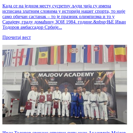
Када се на једном месту сусретну људи чија су имена
исписана златним словима у историји нашег спорта, то није
само обичан састанак – то је празник олимпизма и то у
Сарајеву, граду домаћину ЗОИ 1984. године.&nbsp;ЊЕ Иван
Тодоров амбассадор Србије...
Прочитај вест
Иван Тодоров свечано отворио пету џудо Академију Мајдов