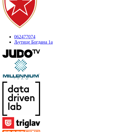
062477074
Љутице Богдана 1а