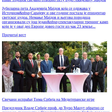
Јубиларна пета Академија Мајдов која се одржава у
Источном&nbsp;Сарајеву и ове године постала је епицентар
светског џудоа. Немање Мајдов и његова породица
организовали су још један&nbsp;спектакуларни тренинг камп
који је у овај део Европе довео госте из чак 23 земље...
Прочитај вест
Свечани испраћај Тима Србија на Медитеранске игре
Председник Владе Србије проф. др Ђуро Мацут обратио се