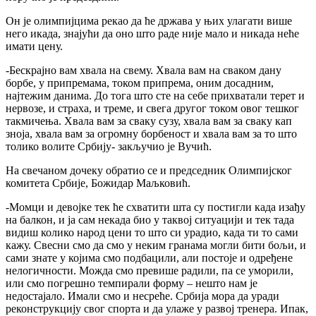
Он је олимпијцима рекао да ће држава у њих улагати више
него икада, знајући да оно што раде није мало и никада неће
имати цену.
-Бескрајно вам хвала на свему. Хвала вам на сваком дану
борбе, у припремама, током припрема, оним досадним,
најтежим данима. До тога што сте на себе прихватали терет и
нервозе, и страха, и треме, и свега другог током овог тешког
такмичења. Хвала вам за сваку сузу, хвала вам за сваку кап
зноја, хвала вам за огромну борбеност и хвала вам за то што
толико волите Србију- закључио је Вучић.
На свечаном дочеку обратио се и председник Олимпијског
комитета Србије, Божидар Маљковић.
-Момци и девојке тек ће схватити шта су постигли када изађу
на балкон, и ја сам некада био у таквој ситуацији и тек тада
видиш колико народ цени то што си урадио, када ти то сами
кажу. Свесни смо да смо у неким гранама могли бити бољи, и
сами знате у којима смо подбацили, али постоје и одређене
нелогичности. Можда смо превише радили, па се уморили,
или смо погрешно темпирали форму – нешто нам је
недостајало. Имали смо и несреће. Србија мора да уради
реконструкцију свог спорта и да улаже у развој тренера. Ипак,