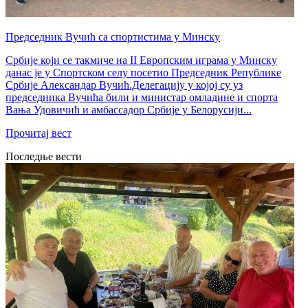
Председник Вучић са спортистима у Минску
Србије који се такмиче на II Европским играма у Минску
данас је у Спортском селу посетио Председник Републике
Србије Александар Вучић.Делегацију у којој су уз
председника Вучића били и министар омладине и спорта
Вања Удовичић и амбассадор Србије у Белорусији...
Прочитај вест
Последње вести