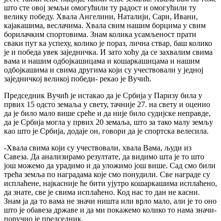
што сте овој земљи омогућили ту радост и омогућили ту
велику победу. Хвала Ангелини, Наталији, Сари, Ивани,
кајакашима, веслачима. Хвала свим нашим борцима у свим
борилачким спортовима. Знам колика усамљеност прати
сваки пут ка успеху, колико је пораз, лична ствар, баш колико
је и победа увек заједничка. И зато хоћу да се захвалим свима
вама и нашим одбојкашицама и кошаркашицама и нашим
одбојкашима и свима другима који су учествовали у једној
заједничкој великој победи- рекао је Вучић.
Председник Вучић је истакао да је Србија у Паризу била у
првих 15 одсто земаља у свету, тачније 27. на свету и оценио
да је било мало више среће и да није било судијске неправде,
да је Србија могла у првих 20 земаља, што за тако малу земљу
као што је Србија, додаје он, говори да је спортска велесила.
-Хвала свима који су учествовали, хвала Вама, људи из
Савеза. Да анализирамо резултате, да видимо шта је то што
још можемо да урадимо и да уложимо још више. Сад смо били
трећа земља по наградама које смо понудили. Све награде су
исплаћене, најкасније ће бити ујутро кошаркашима исплаћено,
да знате, све је свима исплаћено. Код нас то дан не касни.
Знам ја да то вама не значи ништа или врло мало, али је то оно
што је обавеза државе и да ми покажемо колико то нама значи-
поручио је председник.