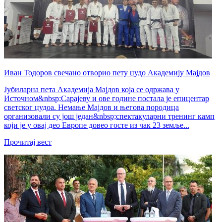
Иван Тодоров свечано отворио пету џудо Академију Мајдов
Јубиларна пета Академија Мајдов која се одржава у
Источном&nbsp;Сарајеву и ове године постала је епицентар
светског џудоа. Немање Мајдов и његова породица
организовали су још један&nbsp;спектакуларни тренинг камп
који је у овај део Европе довео госте из чак 23 земље...
Прочитај вест