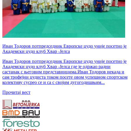
Иван Тодоров потпредседник Европске џудо уније посетио је
Академски џудо клуб Хвар -Јелса
Иван Тодоров потпредседник Европске џудо уније посетио је
Академски џудо клуб Хвар -Јелса где је одржао радни
састанак с његовим представницима.Иван Тодоров некада и
сам трофејни џудиста током посете овом успешном спортском
колективу сусрео се и са с својим дугогодишњим...
Прочитај вест