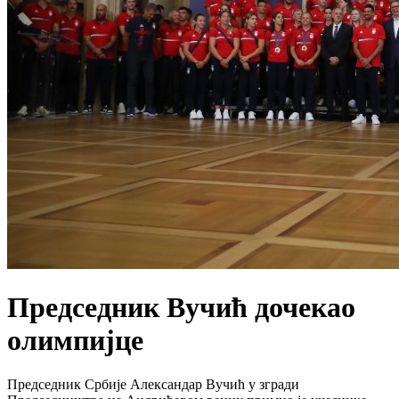
Председник Вучић дочекао
олимпијце
Председник Србије Александар Вучић у згради