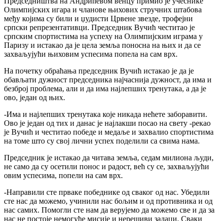
Председништва на Андрићевом венцу примио је учеснике
Олимпијских игара и чланове њихових стручних штабова
међу којима су били и џудисти Црвене звезде, трофејни
српски репрезентативци. Председник Вучић честитао је
српским спортистима на успеху на Олимпијским играма у
Паризу и истакао да је цела земља поносна на њих и да се
захваљујући њиховим успесима попела на сам врх.
На почетку обраћања председник Вучић истакао је да је
обављати дужност председника најчаснија дужност, да има и
безброј проблема, али и да има најлепших тренутака, а да је
ово, један од њих.
-Има и најлепших тренутака које никада нећете заборавити.
Ово је један од тих и данас је најлакши посао на свету -рекао
је Вучић и честитао победе и медаље и захвалио спортистима
на томе што су свој лични успех поделили са свима нама.
Председник је истакао да читава земља, седам милиона људи,
не само да су осетили понос и радост, већ су се, захваљујући
овим успесима, попели на сам врх.
-Направили сте прваке победнике од сваког од нас. Убедили
сте нас да можемо, учинили нас бољим и од противника и од
нас самих. Помогли сте нам да верујемо да можемо све и да за
нас не постоје немогуће мисије и нерешиви задаци. Сваки