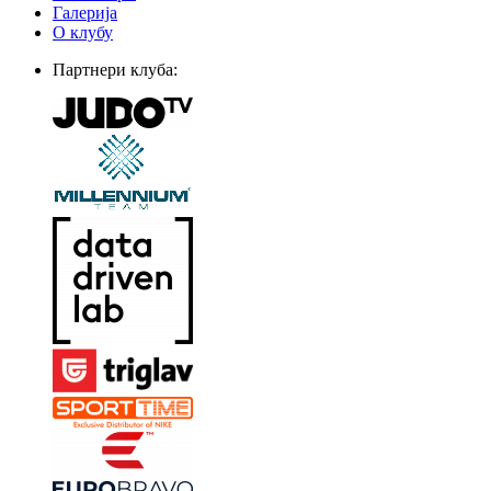
Галерија
О клубу
Партнери клуба: