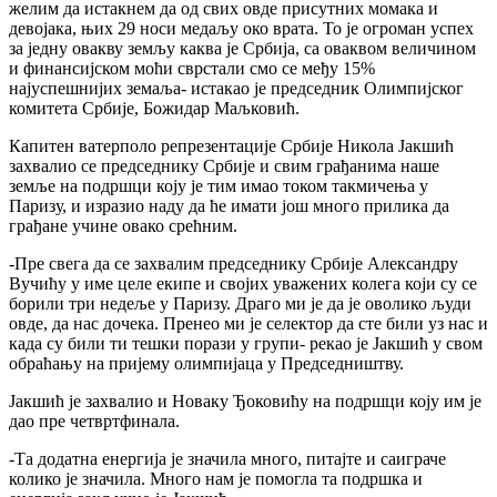
желим да истакнем да од свих овде присутних момака и
девојака, њих 29 носи медаљу око врата. То је огроман успех
за једну овакву земљу каква је Србија, са оваквом величином
и финансијском моћи сврстали смо се међу 15%
најуспешнијих земаља- истакао је председник Олимпијског
комитета Србије, Божидар Маљковић.
Капитен ватерполо репрезентације Србије Никола Јакшић
захвалио се председнику Србије и свим грађанима наше
земље на подршци коју је тим имао током такмичења у
Паризу, и изразио наду да ће имати још много прилика да
грађане учине овако срећним.
-Пре свега да се захвалим председнику Србије Александру
Вучићу у име целе екипе и својих уважених колега који су се
борили три недеље у Паризу. Драго ми је да је оволико људи
овде, да нас дочека. Пренео ми је селектор да сте били уз нас и
када су били ти тешки порази у групи- рекао је Јакшић у свом
обраћању на пријему олимпијаца у Председништву.
Јакшић је захвалио и Новаку Ђоковићу на подршци коју им је
дао пре четвртфинала.
-Та додатна енергија је значила много, питајте и саиграче
колико је значила. Много нам је помогла та подршка и