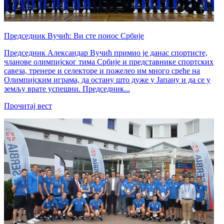
​Председник Вучић: Ви сте понос Србије
Председник Александар Вучић примио је данас спортисте,
чланове олимпијског тима Србије и представнике спортских
савеза, тренере и селекторе и пожелео им много среће на
Олимпијским играма, да остану што дуже у Јапану и да се у
земљу врате успешни. Председник...
Прочитај вест