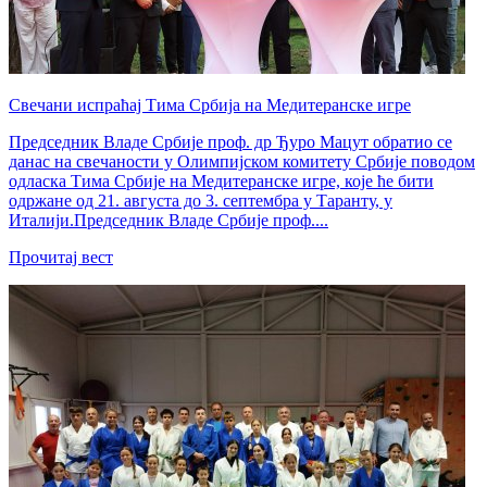
Свечани испраћај Тима Србија на Медитеранске игре
Председник Владе Србије проф. др Ђуро Мацут обратио се
данас на свечаности у Олимпијском комитету Србије поводом
одласка Тима Србије на Медитеранске игре, које ће бити
одржане од 21. августа до 3. септембра у Таранту, у
Италији.Председник Владе Србије проф....
Прочитај вест