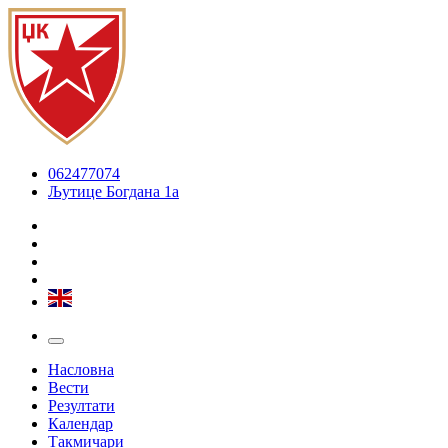
062477074
Љутице Богдана 1а
Насловна
Вести
Резултати
Календар
Такмичари