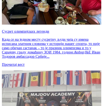
Сусрет олимпијских легенди
Када се на једном месту сусретну људи чија су имена
исписана златним словима у историји нашег спорта, то није
само обичан састанак – то је празник олимпизма и то у
Сарајеву, граду домаћину ЗОИ 1984. године.&nbsp;ЊЕ Иван
Тодоров амбассадор Србије...
Прочитај вест