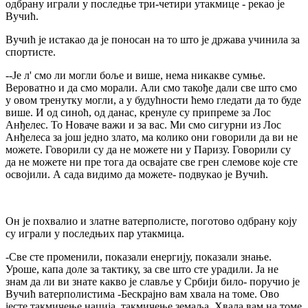
одбрану играли у последње три-четири утакмице - рекао је
Вучић.
Вучић је истакао да је поносан на то што је држава учинила за
спортисте.
--Је л' смо ли могли боље и више, нема никакве сумње.
Вероватно и да смо морали. Али смо такође дали све што смо
у овом тренутку могли, а у будућности ћемо гледати да то буде
више. И од синоћ, од данас, кренуле су припреме за Лос
Анђелес. То Новаче важи и за вас. Ми смо сигурни из Лос
Анђелеса за још једно злато, ма колико они говорили да ви не
можете. Говорили су да не можете ни у Паризу. Говорили су
да не можете ни пре тога да освајате све грен слемове које сте
освојили. А сада видимо да можете- подвукао је Вучић.
Он је похвалио и златне ватерполисте, поготово одбрану коју
су играли у последњих пар утакмица.
-Све сте променили, показали енергију, показали знање.
Уроше, капа доле за тактику, за све што сте урадили. Ја не
знам да ли ви знате какво је славље у Србији било- поручио је
Вучић ватерполистима -Бескрајно вам хвала на томе. Ово
јесте такмичење нација, такмичење земаља. Хвала вам на томе