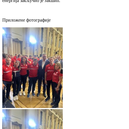
енергија закључио је Јакшић.
Приложене фотографије