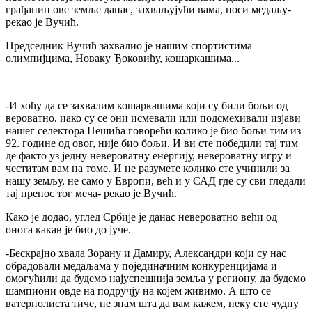
грађанин ове земље данас, захваљујући вама, носи медаљу-
рекао је Вучић.
Председник Вучић захвалио је нашим спортистима
олимпијцима, Новаку Ђоковићу, кошаркашима...
-И хоћу да се захвалим кошаркашима који су били бољи од
вероватно, иако су се они исмевали или подсмехивали изјави
нашег селектора Пешића говорећи колико је био бољи тим из
92. године од овог, није био бољи. И ви сте победили тај тим
де факто уз једну невероватну енергију, невероватну игру и
честитам вам на томе. И не разумете колико сте учинили за
нашу земљу, не само у Европи, већ и у САД где су сви гледали
тај пренос тог меча- рекао је Вучић.
Како је додао, углед Србије је данас невероватно већи од
онога какав је био до јуче.
-Бескрајно хвала Зорану и Дамиру, Александри који су нас
обрадовали медаљама у појединачним конкуренцијама и
омогућили да будемо најуспешнија земља у региону, да будемо
шампиони овде на подручју на којем живимо. А што се
ватерполиста тиче, не знам шта да вам кажем, неку сте чудну