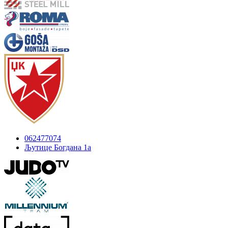
062477074
Љутице Богдана 1а