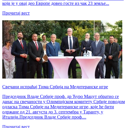
који је у овај део Европе довео госте из чак 23 земље...
Прочитај вест
Свечани испраћај Тима Србија на Медитеранске игре
Председник Владе Србије проф. др Ђуро Мацут обратио се
данас на свечаности у Олимпијском комитету Србије поводом
одласка Тима Србије на Медитеранске игре, које ће бити
одржане од 21. августа до 3. септембра у Таранту, у
Италији.Председник Владе Србије проф....
Прочитај вест