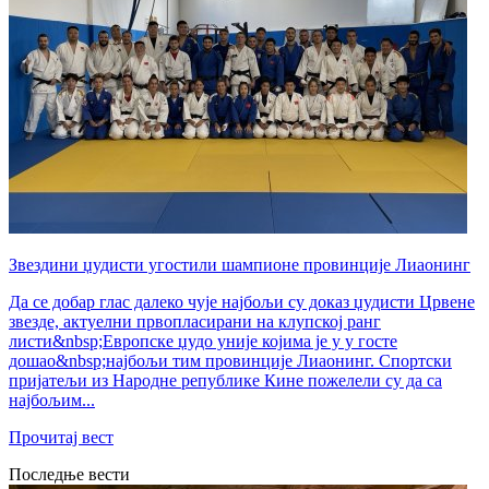
Звездини џудисти угостили шампионе провинције Лиаонинг
Да се добар глас далеко чује најбољи су доказ џудисти Црвене
звезде, актуелни првопласирани на клупској ранг
листи&nbsp;Европске џудо уније којима је у у госте
дошао&nbsp;најбољи тим провинције Лиаонинг. Спортски
пријатељи из Народне републике Кине пожелели су да са
најбољим...
Прочитај вест
Последње вести