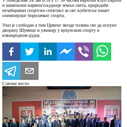
У понедељак 14. августа у 17 30 часова најбољи клуб Европе
и шампиони најмногољудније земље света, приредиће
незабораван спортски спектакл за све љубитеље нашег
олимпијског борилачког спорта.
Улаз је слободан а тим Црвене звезде позива све да испуне
дворану Шумице и уживају у врхунском спорту и
изванредном џудоу.
Сличне вести