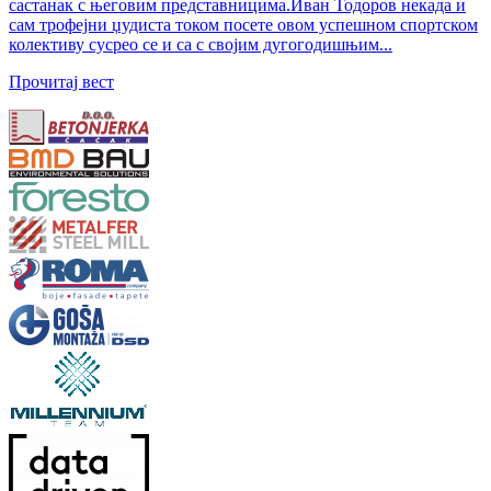
састанак с његовим представницима.Иван Тодоров некада и
сам трофејни џудиста током посете овом успешном спортском
колективу сусрео се и са с својим дугогодишњим...
Прочитај вест