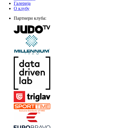
Галерија
О клубу
Партнери клуба: