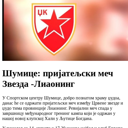
Шумице: пријатељски меч
Звезда -Лиаонинг
У Спортском центру Шумице, добро познатом храму џудоа,
данас ће се одржати пријатељски меч између Црвене звезде и
џудо тима провинције Лиаонинг. Ревијални меч спада у
завршницу међународног тренинг кампа који је одржан у
нашој новој клупској Хали у Љутице Богдана.