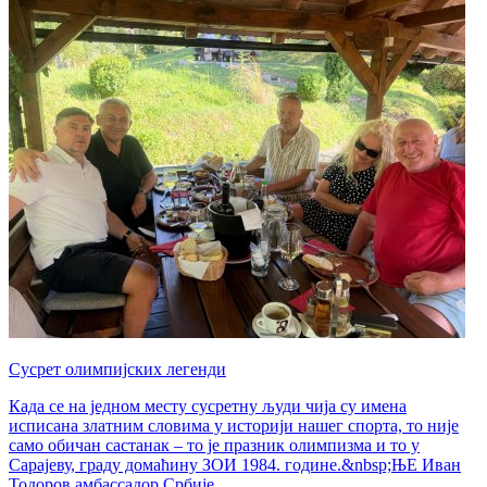
Сусрет олимпијских легенди
Када се на једном месту сусретну људи чија су имена
исписана златним словима у историји нашег спорта, то није
само обичан састанак – то је празник олимпизма и то у
Сарајеву, граду домаћину ЗОИ 1984. године.&nbsp;ЊЕ Иван
Тодоров амбассадор Србије...