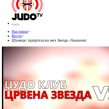
Насловна
>
Вести
>
Шумице: пријатељски меч Звезда -Лиаонинг