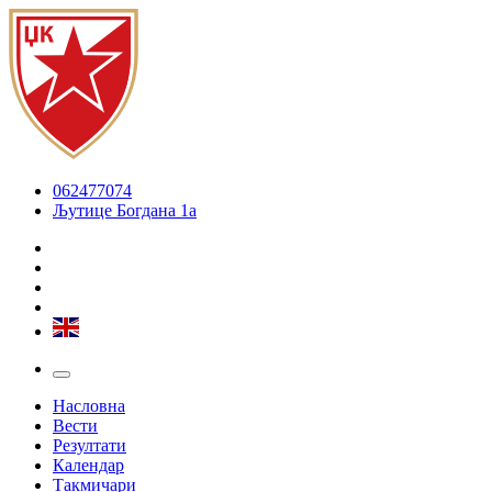
062477074
Љутице Богдана 1а
Насловна
Вести
Резултати
Календар
Такмичари