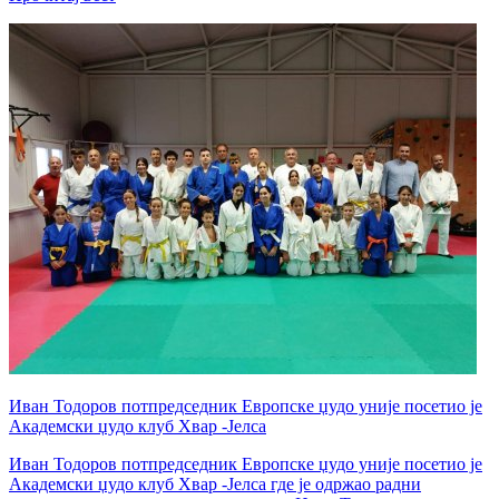
Иван Тодоров потпредседник Европске џудо уније посетио је
Академски џудо клуб Хвар -Јелса
Иван Тодоров потпредседник Европске џудо уније посетио је
Академски џудо клуб Хвар -Јелса где је одржао радни