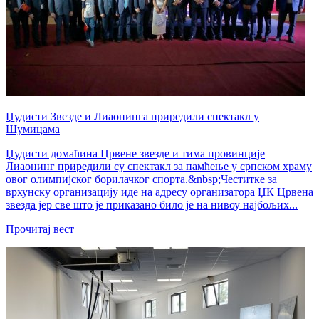
Џудисти Звезде и Лиаонинга приредили спектакл у
Шумицама
Џудисти домаћина Црвене звезде и тима провинције
Лиаонинг приредили су спектакл за памћење у српском храму
овог олимпијског борилачког спорта.&nbsp;Честитке за
врхунску организацију иде на адресу организатора ЏК Црвена
звезда јер све што је приказано било је на нивоу најбољих...
Прочитај вест