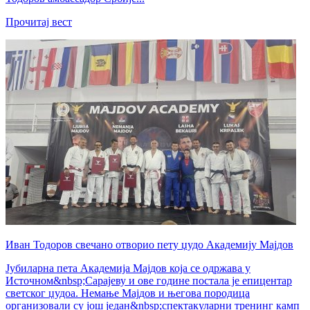
Прочитај вест
Иван Тодоров свечано отворио пету џудо Академију Мајдов
Јубиларна пета Академија Мајдов која се одржава у
Источном&nbsp;Сарајеву и ове године постала је епицентар
светског џудоа. Немање Мајдов и његова породица
организовали су још један&nbsp;спектакуларни тренинг камп