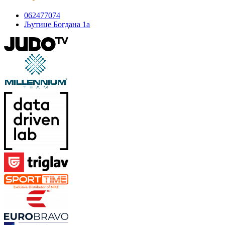
062477074
Љутице Богдана 1а