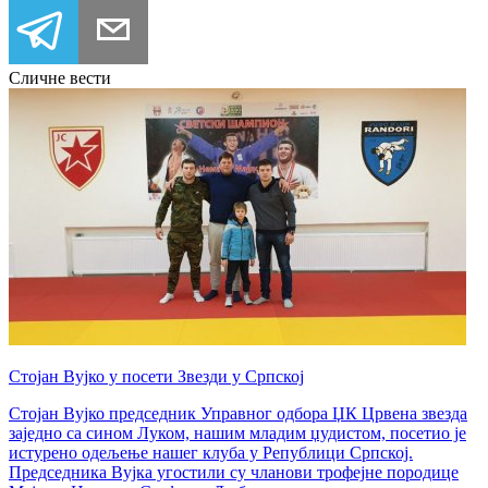
Сличне вести
Стојан Вујко у посети Звезди у Српској
Стојан Вујко председник Управног одбора ЏК Црвена звезда
заједно са сином Луком, нашим младим џудистом, посетио је
истурено одељење нашег клуба у Републици Српској.
Председника Вујка угостили су чланови трофејне породице