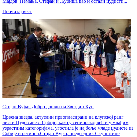
Мајдов, Немања, Стефан и Љубиша као и остали џудисти...
Прочитај вест
Стојан Вујко: Добро дошли на Звездин Куп
Црвена звезда, актуелни првопласирани на клупској ранг
листи Џудо савеза Србије, како у сениорској већ и у млађим
узрастним категоријама, угостила је најбоље младе џудисте из
Србије и региона.Стојан Вујко, председник Скупштине