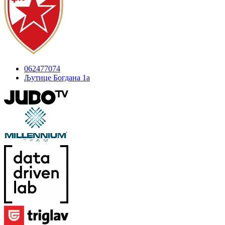
062477074
Љутице Богдана 1а