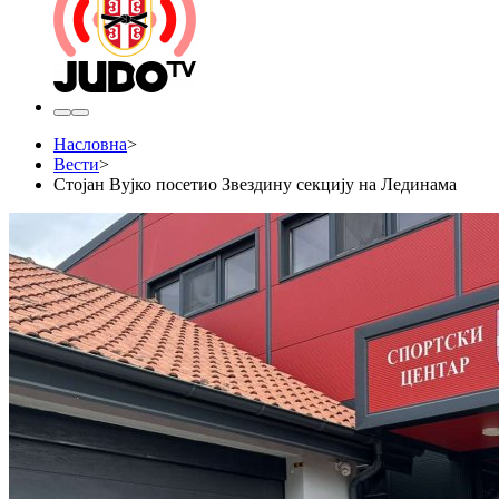
Насловна
>
Вести
>
Стојан Вујко посетио Звездину секцију на Лединама