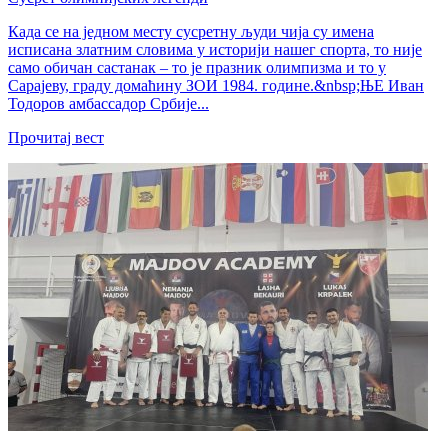
Када се на једном месту сусретну људи чија су имена
исписана златним словима у историји нашег спорта, то није
само обичан састанак – то је празник олимпизма и то у
Сарајеву, граду домаћину ЗОИ 1984. године.&nbsp;ЊЕ Иван
Тодоров амбассадор Србије...
Прочитај вест