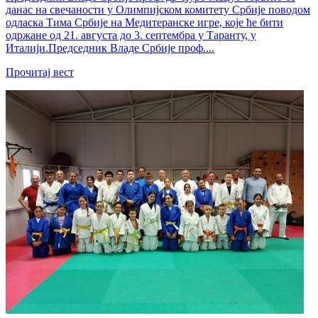
данас на свечаности у Олимпијском комитету Србије поводом
одласка Тима Србије на Медитеранске игре, које ће бити
одржане од 21. августа до 3. септембра у Таранту, у
Италији.Председник Владе Србије проф....
Прочитај вест