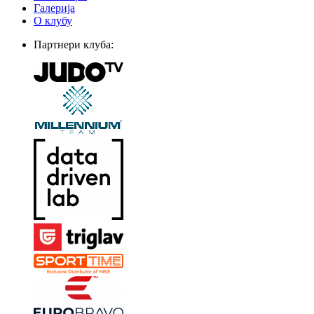
Галерија
О клубу
Партнери клуба: