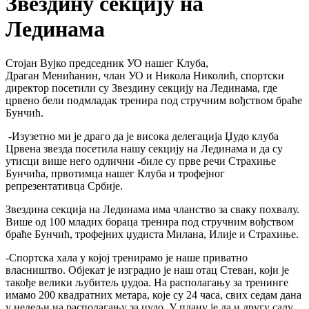
Звездину секцију на
Лединама
Стојан Вујко председник УО нашег Клуба,
Драган Менићанин, члан УО и Никола Николић, спортски
директор посетили су Звездину секцију на Лединама, где
црвено бели подмладак тренира под стручним вођством браће
Бунчић.
-Изузетно ми је драго да је висока делегација Џудо клуба
Црвена звезда посетила нашу секцију на Лединама и да су
утисци више него одлични -биле су прве речи Страхиње
Бунчића, првотимца нашег Клуба и трофејног
репрезентативца Србије.
Звездина секција на Лединама има чланство за сваку похвалу.
Више од 100 младих бораца тренира под стручним вођством
браће Бунчић, трофејних џудиста Милана, Илије и Страхиње.
-Спортска хала у којој тренирамо је наше приватно
власништво. Објекат је изградио је наш отац Стеван, који је
такође велики љубитељ џудоа. На располагању за тренинге
имамо 200 квадратних метара, које су 24 часа, свих седам дана
у недељи на располагању за џудо. У плану је да и другу салу