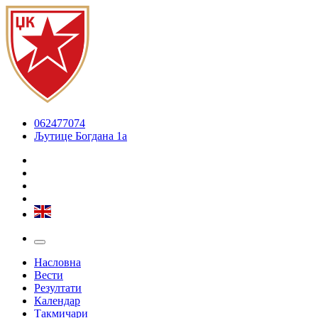
062477074
Љутице Богдана 1а
Насловна
Вести
Резултати
Календар
Такмичари