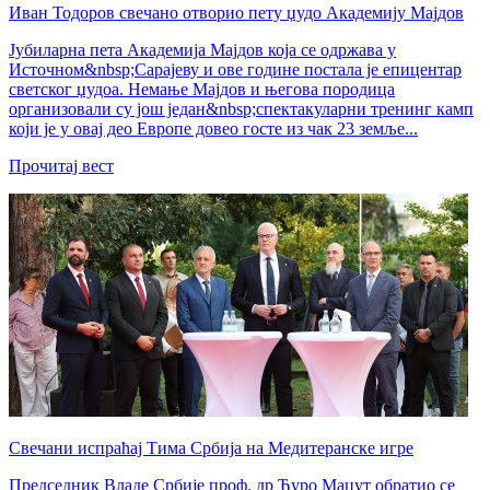
Иван Тодоров свечано отворио пету џудо Академију Мајдов
Јубиларна пета Академија Мајдов која се одржава у
Источном&nbsp;Сарајеву и ове године постала је епицентар
светског џудоа. Немање Мајдов и његова породица
организовали су још један&nbsp;спектакуларни тренинг камп
који је у овај део Европе довео госте из чак 23 земље...
Прочитај вест
Свечани испраћај Тима Србија на Медитеранске игре
Председник Владе Србије проф. др Ђуро Мацут обратио се