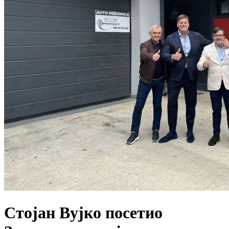
Стојан Вујко посетио