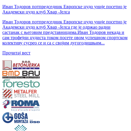
Иван Тодоров потпредседник Европске џудо уније посетио је
Академски џудо клуб Хвар -Јелса
Иван Тодоров потпредседник Европске џудо уније посетио је
Академски џудо клуб Хвар -Јелса где је одржао радни
састанак с његовим представницима.Иван Тодоров некада и
сам трофејни џудиста током посете овом успешном спортском
колективу сусрео се и са с својим дугогодишњим...
Прочитај вест