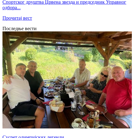
Спортског друштва Црвена звезда и председник Управног
одбора...
Прочитај вест
Последње вести
Сусрет олимпијских легенди