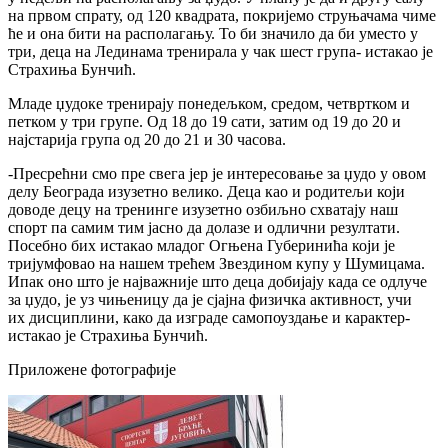
на првом спрату, од 120 квадрата, покријемо струњачама чиме
ће и она бити на располагању. То би значило да би уместо у
три, деца на Лединама тренирала у чак шест група- истакао је
Страхиња Бунчић.
Младе џудоке тренирају понедељком, средом, четвртком и
петком у три групе. Од 18 до 19 сати, затим од 19 до 20 и
најстарија група од 20 до 21 и 30 часова.
-Пресрећни смо пре свега јер је интересовање за џудо у овом
делу Београда изузетно велико. Деца као и родитељи који
доводе децу на тренинге изузетно озбиљно схватају наш
спорт па самим тим јасно да долазе и одлични резултати.
Посебно бих истакао младог Огњена Губеринића који је
тријумфовао на нашем трећем Звездином купу у Шумицама.
Ипак оно што је најважније што деца добијају када се одлуче
за џудо, је уз чињеницу да је сјајна физичка активност, учи
их дисциплини, како да изграде самопоуздање и карактер-
истакао је Страхиња Бунчић.
Приложене фотографије