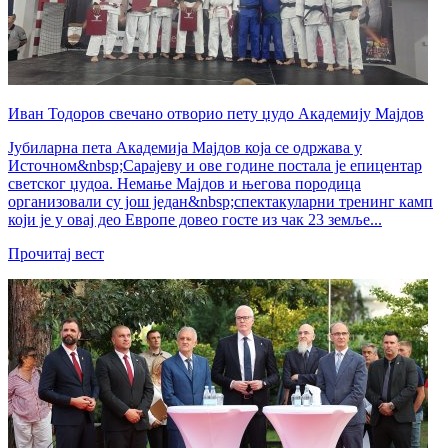
Иван Тодоров свечано отворио пету џудо Академију Мајдов
Јубиларна пета Академија Мајдов која се одржава у
Источном&nbsp;Сарајеву и ове године постала је епицентар
светског џудоа. Немање Мајдов и његова породица
организовали су још један&nbsp;спектакуларни тренинг камп
који је у овај део Европе довео госте из чак 23 земље...
Прочитај вест