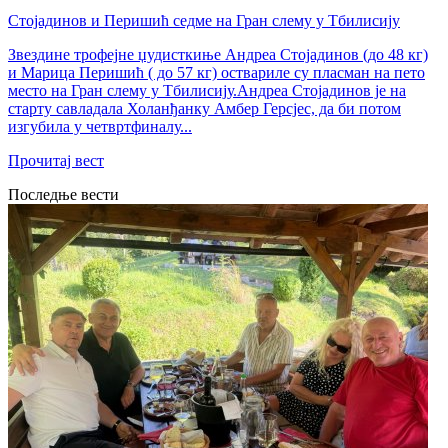
Стојадинов и Перишић седме на Гран слему у Тбилисију
Звездине трофејне џудисткиње Андреа Стојадинов (до 48 кг)
и Марица Перишић ( до 57 кг) оствариле су пласман на пето
место на Гран слему у Тбилисију.Андреа Стојадинов је на
старту савладала Холанђанку Амбер Герсјес, да би потом
изгубила у четвртфиналу...
Прочитај вест
Последње вести