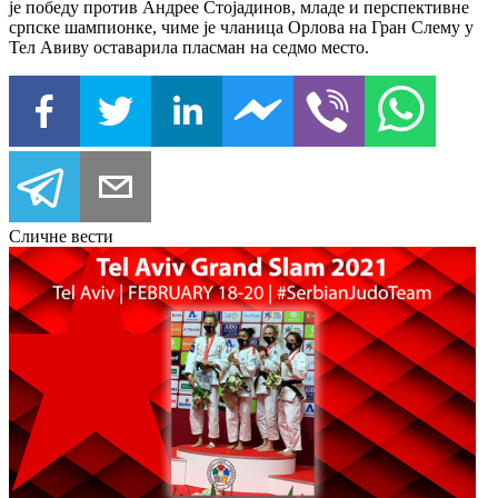
је победу против Андрее Стојадинов, младе и перспективне
српске шампионке, чиме је чланица Орлова на Гран Слему у
Тел Авиву оставарила пласман на седмо место.
Сличне вести