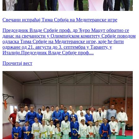
Свечани испраћај Тима Србија на Медитеранске игре
Председник Владе Србије проф. др Ђуро Мацут обратио се
данас на свечаности у Олимпијском комитету Србије поводом
одласка Тима Србије на Медитеранске игре, које ће бити
одржане од 21. августа до 3. септембра у Таранту, у
Италији.Председник Владе Србије проф....
Прочитај вест