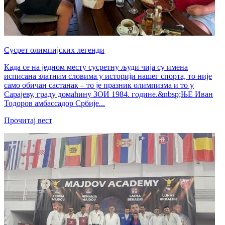
Сусрет олимпијских легенди
Када се на једном месту сусретну људи чија су имена
исписана златним словима у историји нашег спорта, то није
само обичан састанак – то је празник олимпизма и то у
Сарајеву, граду домаћину ЗОИ 1984. године.&nbsp;ЊЕ Иван
Тодоров амбассадор Србије...
Прочитај вест