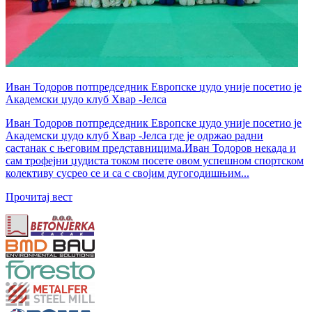
Иван Тодоров потпредседник Европске џудо уније посетио је
Академски џудо клуб Хвар -Јелса
Иван Тодоров потпредседник Европске џудо уније посетио је
Академски џудо клуб Хвар -Јелса где је одржао радни
састанак с његовим представницима.Иван Тодоров некада и
сам трофејни џудиста током посете овом успешном спортском
колективу сусрео се и са с својим дугогодишњим...
Прочитај вест