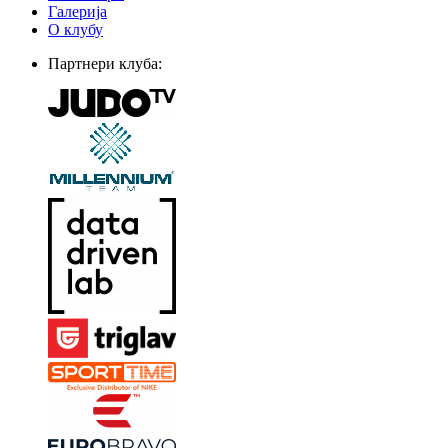
Галерија
О клубу
Партнери клуба: