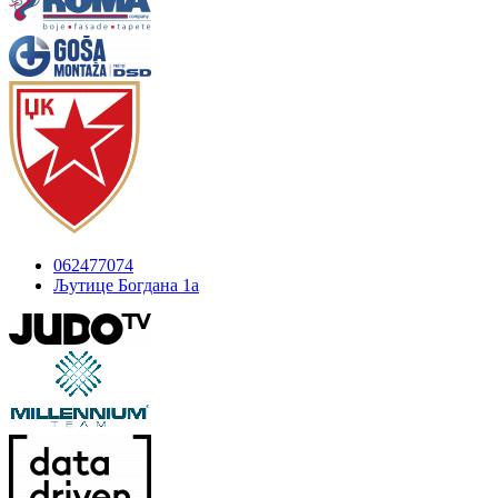
062477074
Љутице Богдана 1а