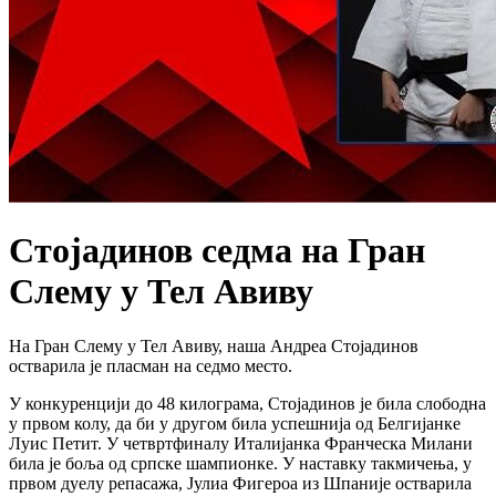
Стојадинов седма на Гран
Слему у Тел Авиву
На Гран Слему у Тел Авиву, наша Андреа Стојадинов
остварила је пласман на седмо место.
У конкуренцији до 48 килограма, Стојадинов је била слободна
у првом колу, да би у другом била успешнија од Белгијанке
Луис Петит. У четвртфиналу Италијанка Франческа Милани
била је боља од српске шампионке. У наставку такмичења, у
првом дуелу репасажа, Јулиа Фигероа из Шпаније остварила