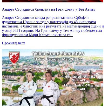
Андреа Стојадинов бронзана на Гран слему у Тел Авиву
Андреа Стојадинов млада репрезентативка Србије и
џудисткиња Црвене звезде у категорији до 48 килограма
наставила је блистави низ резултата на међународној сцени и
у овој 2021 години. На Гран слему у Тел Авиву победом над
Францускињом Мари Клемен окитила се...
Прочитај вест