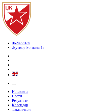
062477074
Љутице Богдана 1а
Насловна
Вести
Резултати
Календар
Такмичари