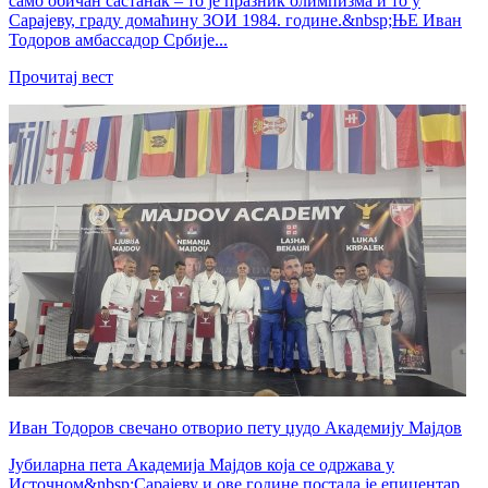
само обичан састанак – то је празник олимпизма и то у
Сарајеву, граду домаћину ЗОИ 1984. године.&nbsp;ЊЕ Иван
Тодоров амбассадор Србије...
Прочитај вест
Иван Тодоров свечано отворио пету џудо Академију Мајдов
Јубиларна пета Академија Мајдов која се одржава у
Источном&nbsp;Сарајеву и ове године постала је епицентар