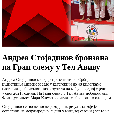
Андреа Стојадинов бронзана
на Гран слему у Тел Авиву
Андреа Стојадинов млада репрезентативка Србије и
џудисткиња Црвене звезде у категорији до 48 килограма
наставила је блистави низ резултата на међународној сцени и
у овој 2021 години. На Гран слему у Тел Авиву победом над
Францускињом Мари Клемен окитила се бронзаним одличјем.
Стојадинов се после после рекордних резултата које је
остварила на међународној сцени у минулој сезони ( злато на