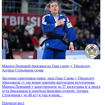
Марица Перишић бронзана на Гран слему у Тбилисију,
Андреа Стојадинов седма
Звездини првотимци првог дана Гран Слема у Тбилисију
обрадовали су све верне навијаче врхунским резултатима.
Марица Перишић у конкуренцији до 57 килограма је и овога
пута бриљирала и освојила бронзано одличје. Андреа
Стојадинов ( до 48 кг) је још једном...
Прочитај вест