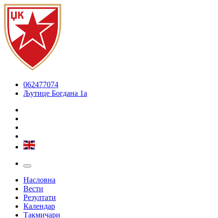
062477074
Љутице Богдана 1а
Насловна
Вести
Резултати
Календар
Такмичари