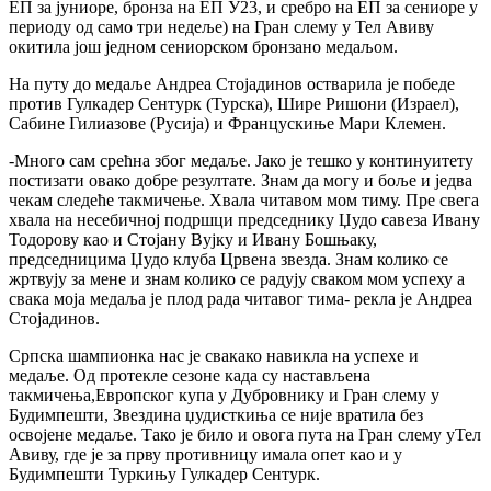
ЕП за јуниоре, бронза на ЕП У23, и сребро на ЕП за сениоре у
периоду од само три недеље) на Гран слему у Тел Авиву
окитила још једном сениорском бронзано медаљом.
На путу до медаље Андреа Стојадинов остварила је победе
против Гулкадер Сентурк (Турска), Шире Ришони (Израел),
Сабине Гилиазове (Русија) и Францускиње Мари Клемен.
-Много сам срећна због медаље. Јако је тешко у континуитету
постизати овако добре резултате. Знам да могу и боље и једва
чекам следеће такмичење. Хвала читавом мом тиму. Пре свега
хвала на несебичној подршци председнику Џудо савеза Ивану
Тодорову као и Стојану Вујку и Ивану Бошњаку,
председницима Џудо клуба Црвена звезда. Знам колико се
жртвују за мене и знам колико се радују сваком мом успеху а
свака моја медаља је плод рада читавог тима- рекла је Андреа
Стојадинов.
Српска шампионка нас је свакако навикла на успехе и
медаље. Од протекле сезоне када су настављена
такмичења,Европског купа у Дубровнику и Гран слему у
Будимпешти, Звездина џудисткиња се није вратила без
освојене медаље. Тако је било и овога пута на Гран слему уТел
Авиву, где је за прву противницу имала опет као и у
Будимпешти Туркињу Гулкадер Сентурк.