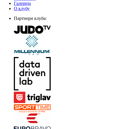
Галерија
О клубу
Партнери клуба: