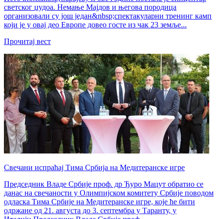
светског џудоа. Немање Мајдов и његова породица
организовали су још један&nbsp;спектакуларни тренинг камп
који је у овај део Европе довео госте из чак 23 земље...
Прочитај вест
Свечани испраћај Тима Србија на Медитеранске игре
Председник Владе Србије проф. др Ђуро Мацут обратио се
данас на свечаности у Олимпијском комитету Србије поводом
одласка Тима Србије на Медитеранске игре, које ће бити
одржане од 21. августа до 3. септембра у Таранту, у