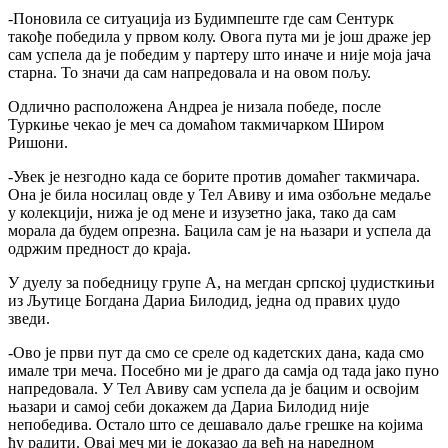
-Поновила се ситуација из Будимпеште где сам Сентурк
такође победила у првом колу. Овога пута ми је још драже јер
сам успела да је победим у партеру што иначе и није моја јача
старна. То значи да сам напредовала и на овом пољу.
Одлично расположена Андреа је низала победе, после
Туркиње чекао је меч са домаћом такмичарком Широм
Ришони.
-Увек је незгодно када се борите против домаћег такмичара.
Она је била носилац овде у Тел Авиву и има озбољне медаље
у колекцији, нижа је од мене и изузетно јака, тако да сам
морала да будем опрезна. Бацила сам је на њазари и успела да
одржим предност до краја.
У дуелу за победницу групе А, на мегдан српској џудисткињи
из Љутице Богдана Дариа Билодид, једна од правих џудо
зведи.
-Ово је први пут да смо се среле од кадетских дана, када смо
имале три меча. Посебно ми је драго да самја од тада јако пуно
напредовала. У Тел Авиву сам успела да је бацим и освојим
њазари и самој себи докажем да Дариа Билодид није
непобедива. Остало што се дешавало даље грешке на којима
ћу радити. Овај меч ми је доказао да већ на наредном