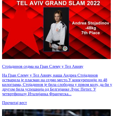
Стојадинов седма на Гран Слему у Тел Авиву
На Гран Слему у Тел Авиву, наша Андреа Стојадинов
остварила је пласман на седмо место.У конкуренцији до 48
килограма, Стојадинов је била слободна у првом колу, да би у
другом била успешнија од Белгијанке Луис Петит. У
четвртфиналу Италијанка Франческа...
Прочитај вест