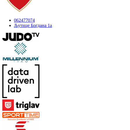
062477074
Љутице Богдана 1а