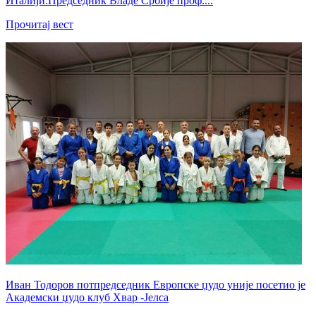
Италији.Председник Владе Србије проф....
Прочитај вест
Иван Тодоров потпредседник Европске џудо уније посетио је
Академски џудо клуб Хвар -Јелса