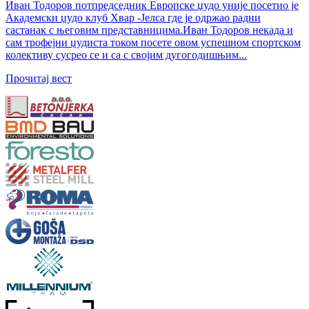
Иван Тодоров потпредседник Европске џудо уније посетио је
Академски џудо клуб Хвар -Јелса где је одржао радни
састанак с његовим представницима.Иван Тодоров некада и
сам трофејни џудиста током посете овом успешном спортском
колективу сусрео се и са с својим дугогодишњим...
Прочитај вест