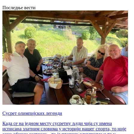
Последње вести
Сусрет олимпијских легенди
Када се на једном месту сусретну људи чија су имена
исписана златним словима у историји нашег спорта, то није