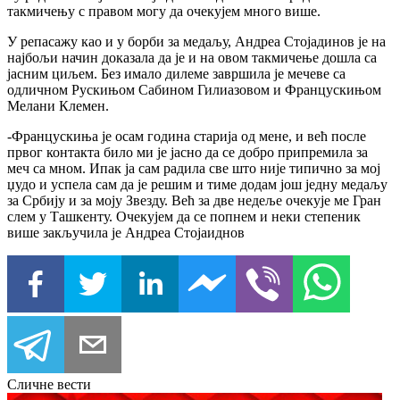
такмичењу с правом могу да очекујем много више.
У репасажу као и у борби за медаљу, Андреа Стојадинов је на
најбољи начин доказала да је и на овом такмичење дошла са
јасним циљем. Без имало дилеме завршила је мечеве са
одличном Рускињом Сабином Гилиазовом и Францускињом
Мелани Клемен.
-Францускиња је осам година старија од мене, и већ после
првог контакта било ми је јасно да се добро припремила за
меч са мном. Ипак ја сам радила све што није типично за мој
џудо и успела сам да је решим и тиме додам још једну медаљу
за Србију и за моју Звезду. Већ за две недеље очекује ме Гран
слем у Ташкенту. Очекујем да се попнем и неки степеник
више закључила је Андреа Стојаиднов
Сличне вести