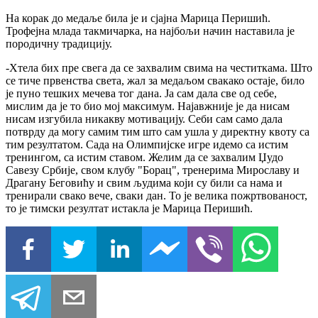
На корак до медаље била је и сјајна Марица Перишић.
Трофејна млада такмичарка, на најбољи начин наставила је
породичну традицију.
-Хтела бих пре свега да се захвалим свима на честиткама. Што
се тиче првенства света, жал за медаљом свакако остаје, било
је пуно тешких мечева тог дана. Ја сам дала све од себе,
мислим да је то био мој максимум. Најавжније је да нисам
нисам изгубила никакву мотивацију. Себи сам само дала
потврду да могу самим тим што сам ушла у директну квоту са
тим резултатом. Сада на Олимпијске игре идемо са истим
тренингом, са истим ставом. Желим да се захвалим Џудо
Савезу Србије, свом клубу "Борац", тренерима Мирославу и
Драгану Беговићу и свим људима који су били са нама и
тренирали свако вече, сваки дан. То је велика пожртвованост,
то је тимски резултат истакла је Марица Перишић.