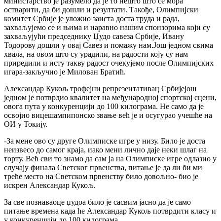
министарство је разумело да је то нешто што се мора
остварити, да би дошли и резултати. Такође, Олимпијски
комитет Србије је уложио заиста доста труда и рада,
захваљујемо се и њима и наравно нашим спонзорима који су
захваљујући председнику Џудо савеза Србије, Ивану
Тодорову дошли у овај Савез и помажу нам.Још једном свима
хвала, на овом што су урадили, на радости коју су нам
приредили и исту такву радост очекујемо после Олимпијских
игара-закључио је Милован Братић.
Александар Кукољ трофејни репрезентативац Србијејош
једном је потврдио квалитет на међународној спортској сцени,
овога пута у конкуренцији до 100 килограма. Не само да је
освојио вицешампипонско звање већ је и осугурао учешће на
ОИ у Токију.
-За мене ово су друге Олимписке игре у низу. Било је доста
неизвесо до самог краја, иако мени лично даје неки шлаг на
торту. Већ сви то знамо да сам ја на Олимписке игре одлазио у
случају финала Светског првенства, питање је да ли би ми
треће место на Светском првенству било довољно- био је
искрен Александар Кукољ.
За све познаваоце џудоа било је сасвим јасно да је само
питање времена када ће Александар Кукољ потврдити класу и
у конкуренцији до 100 килограма.