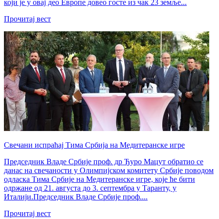
који је у овај део Европе довео госте из чак 23 земље...
Прочитај вест
Свечани испраћај Тима Србија на Медитеранске игре
Председник Владе Србије проф. др Ђуро Мацут обратио се
данас на свечаности у Олимпијском комитету Србије поводом
одласка Тима Србије на Медитеранске игре, које ће бити
одржане од 21. августа до 3. септембра у Таранту, у
Италији.Председник Владе Србије проф....
Прочитај вест