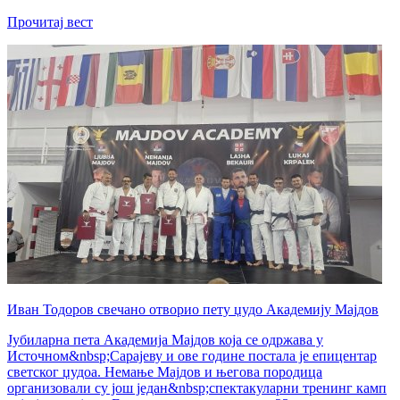
Прочитај вест
Иван Тодоров свечано отворио пету џудо Академију Мајдов
Јубиларна пета Академија Мајдов која се одржава у
Источном&nbsp;Сарајеву и ове године постала је епицентар
светског џудоа. Немање Мајдов и његова породица
организовали су још један&nbsp;спектакуларни тренинг камп