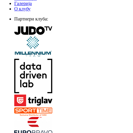
Галерија
О клубу
Партнери клуба: