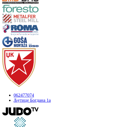
062477074
Љутице Богдана 1а