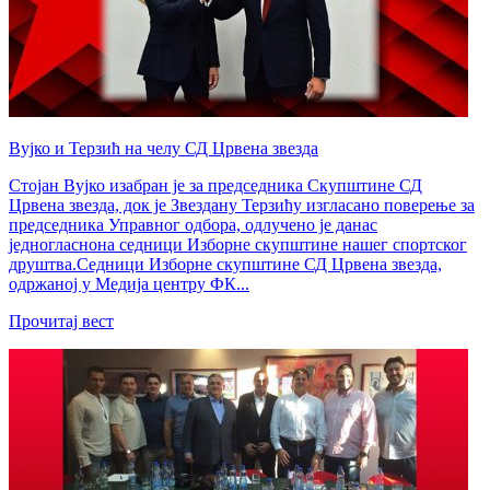
​Вујко и Терзић на челу СД Црвена звезда
Стојан Вујко изабран је за председника Скупштине СД
Црвена звезда, док је Звездану Терзићу изгласано поверење за
председника Управног одбора, одлучено је данас
једногласнона седници Изборне скупштине нашег спортског
друштва.Седници Изборне скупштине СД Црвена звезда,
одржаној у Медија центру ФК...
Прочитај вест