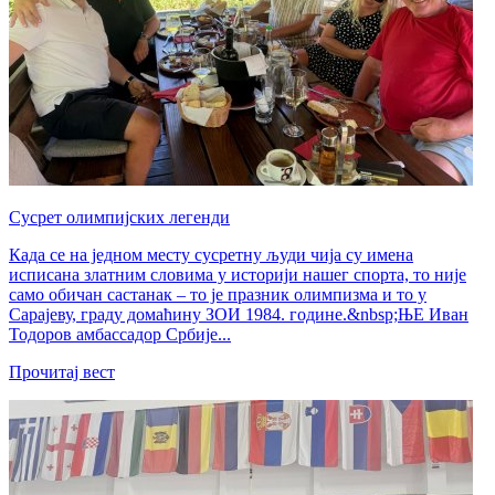
Сусрет олимпијских легенди
Када се на једном месту сусретну људи чија су имена
исписана златним словима у историји нашег спорта, то није
само обичан састанак – то је празник олимпизма и то у
Сарајеву, граду домаћину ЗОИ 1984. године.&nbsp;ЊЕ Иван
Тодоров амбассадор Србије...
Прочитај вест