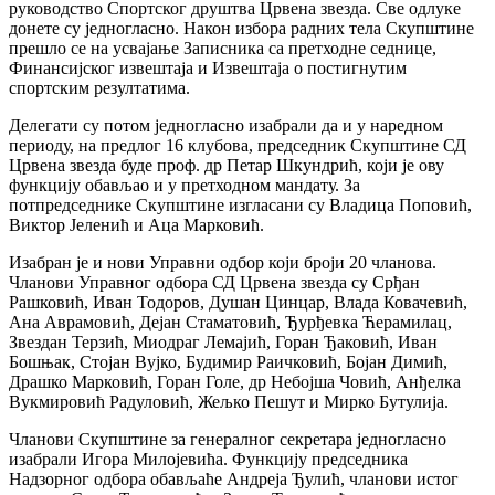
руководство Спортског друштва Црвена звезда. Све одлуке
донете су једногласно. Након избора радних тела Скупштине
прешло се на усвајање Записника са претходне седнице,
Финансијског извештаја и Извештаја о постигнутим
спортским резултатима.
Делегати су потом једногласно изабрали да и у наредном
периоду, на предлог 16 клубова, председник Скупштине СД
Црвена звезда буде проф. др Петар Шкундрић, који је ову
функцију обављао и у претходном мандату. За
потпредседнике Скупштине изгласани су Владица Поповић,
Виктор Јеленић и Аца Марковић.
Изабран је и нови Управни одбор који броји 20 чланова.
Чланови Управног одбора СД Црвена звезда су Срђан
Рашковић, Иван Тодоров, Душан Цинцар, Влада Ковачевић,
Ана Аврамовић, Дејан Стаматовић, Ђурђевка Ћерамилац,
Звездан Терзић, Миодраг Лемајић, Горан Ђаковић, Иван
Бошњак, Стојан Вујко, Будимир Раичковић, Бојан Димић,
Драшко Марковић, Горан Голе, др Небојша Човић, Анђелка
Вукмировић Радуловић, Жељко Пешут и Мирко Бутулија.
Чланови Скупштине за генералног секретара једногласно
изабрали Игора Милојевића. Функцију председника
Надзорног одбора обављаће Андреја Ђулић, чланови истог