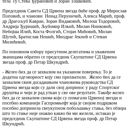
тела су Стева Ђурановић и Зоран Тошковић.
Председник Савета СД Црвена звезда биће проф. др Мирослав
Поповић, и чланови Ненад Перуничић, Алекса Марић, проф.
др Драгољуб Кавран, Зоран Видаковић, Милош Тодоровић,
Андрија Ђуришић, Љубомир Илкић, Милан Нинковић,
Небојша Илић, Коста Фолгић, Стојан Мићовић, Милан
Шутић, Братислав Нешић, Миодраг Јекнић и Стеван
Милићевић.
По поновном избору присутним делегатима и уваженим
званицама обратио се председник Скупштине СД Црвена
звезда проф. др Петар Шкундрић.
- Желео бих да се захвалим на указаном поверењу. То је
додатна одговорност коју смо прихватили. Желео бих да се
захвалим свим досадашњим члановима руководства СД
Црвена звезда који су дали свој допринос у раду Спортског
друштва и чији је рад уткан у све ове резултате. Такође желео
бих да се захвалим свима који су помагали Црвеној звезди и
посебно компанији Гаспромњефт која је својом подршком
посебно допринела свеукупном побољшању стања, без обзира
што то стање није онакво какво би ми желели, истакао је
председник Скупштине СД Црвена звезда проф. др Петар
Шкундрић.