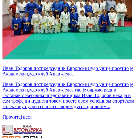
Иван Тодоров потпредседник Европске џудо уније посетио је
Академски џудо клуб Хвар -Јелса
Иван Тодоров потпредседник Европске џудо уније посетио је
Академски џудо клуб Хвар -Јелса где је одржао радни
састанак с његовим представницима.Иван Тодоров некада и
сам трофејни џудиста током посете овом успешном спортском
колективу сусрео се и са с својим дугогодишњим...
Прочитај вест