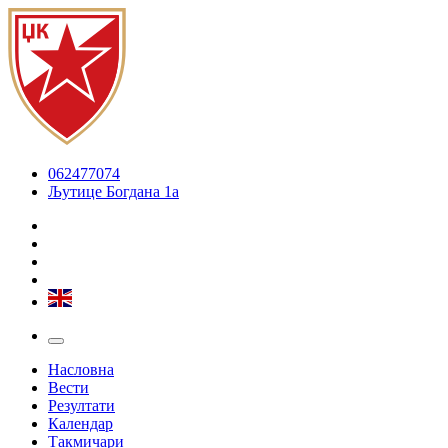
062477074
Љутице Богдана 1а
Насловна
Вести
Резултати
Календар
Такмичари