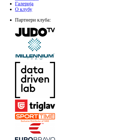
Галерија
О клубу
Партнери клуба: