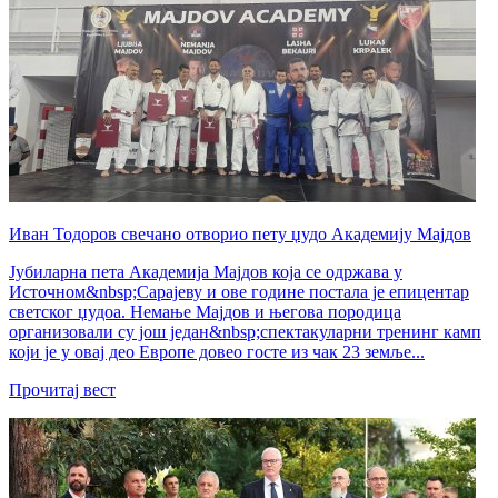
Иван Тодоров свечано отворио пету џудо Академију Мајдов
Јубиларна пета Академија Мајдов која се одржава у
Источном&nbsp;Сарајеву и ове године постала је епицентар
светског џудоа. Немање Мајдов и његова породица
организовали су још један&nbsp;спектакуларни тренинг камп
који је у овај део Европе довео госте из чак 23 земље...
Прочитај вест