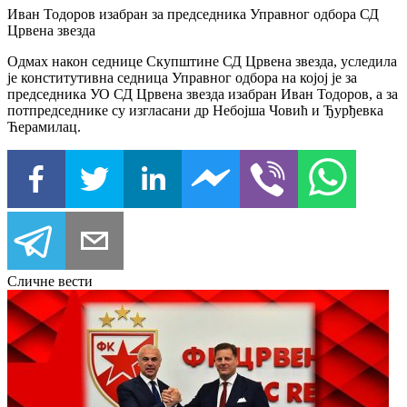
Иван Тодоров изабран за председника Управног одбора СД
Црвена звезда
Одмах након седнице Скупштине СД Црвена звезда, уследила
је конститутивна седница Управног одбора на којој је за
председника УО СД Црвена звезда изабран Иван Тодоров, а за
потпредседнике су изгласани др Небојша Човић и Ђурђевка
Ћерамилац.
Сличне вести