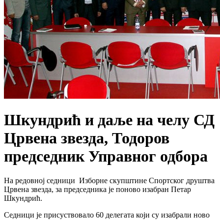
​Шкундрић и даље на челу СД
Црвена звезда, Тодоров
председник Управног одбора
На редовној седници Изборне скупштине Спортског друштва
Црвена звезда, за председника је поново изабран Петар
Шкундрић.
Седници је присуствовало 60 делегата који су изабрали ново