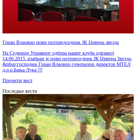
Горан Влаовиц нови потпредседник ЈК Црвена звезда
На Седници Управног одбора нашег клуба одрзаној
14.06.2015. изабран је нови потпреседник ЈК Црвена Звезда,
&nbsp;господин Горан Влаовиц генерални директор МТЕЛ
д.о.о.Бања Лука !!!
Прочитај вест
Последње вести