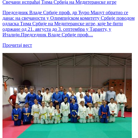
Свечани испраћај Тима Србија на Медитеранске игре
Председник Владе Србије проф. др Ђуро Мацут обратио се
данас на свечаности у Олимпијском комитету Србије поводом
одласка Тима Србије на Медитеранске игре, које ће бити
одржане од 21. августа до 3. септембра у Таранту, у
Италији.Председник Владе Србије проф....
Прочитај вест