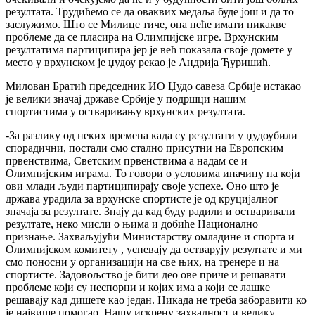
резултата. Трудићемо се да оваквих медаља буде још и да то
заслужимо. Што се Милице тиче, она неће имати никакве
проблеме да се пласира на Олимпијске игре. Врхунским
резултатима партиципира јер је већ показала своје домете у
место у врхунском је џудоу рекао је Андрија Ђуришић.
Милован Братић председник ИО Џудо савеза Србије истакао
је велики значај државе Србије у подршци нашим
спортистима у остваривању врхунских резултата.
-За разлику од неких времена када су резултати у џудоубили
спорадични, постали смо стално присутни на Европским
првенствима, Светским првенствима а надам се и
Олимпијским играма. То говори о условима иначину на који
ови млади људи партиципирају своје успехе. Оно што је
држава урадила за врхунске спортисте је од круцијалног
значаја за резултате. Знају да кад буду радили и остваривали
резултате, неко мисли о њима и добиће Национално
признање. Захваљујући Министарству омладине и спорта и
Олимпијском комитету , успевају да остварују резултате и ми
смо поносни у организацији на све њих, на тренере и на
спортисте. Задовољство је бити део ове приче и решавати
проблеме који су неспорни и којих има а који се лашке
решавају кад дишете као један. Никада не треба заборавити ко
је највише помогао. Нашу искрену захвалност и велику