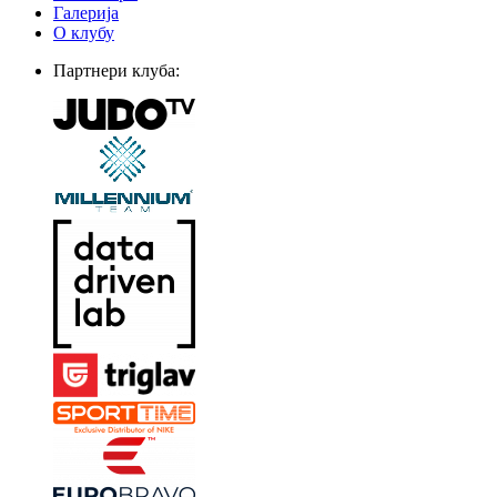
Галерија
О клубу
Партнери клуба: