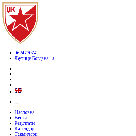
062477074
Љутице Богдана 1а
Насловна
Вести
Резултати
Календар
Такмичари