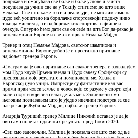
подржава и омогућава све боље и боље услове и заиста
покушава да учини све да у Токију стигнемо до што више
медаља . Све што каже то се и реализује , не мислим само на
џудо већ уопштено на борилачке спортовекоји подижу ниво
тако да мислим да се од борилачких спортова највише и
очекује. Сигурно ћемо дати све од себе па шта Бог да-рекао је
вицешампион Европе и светски првак Немања Мајдов.
Тренер и отац Немање Мајдова, светског шампиона и
вицешампиона Европе добио је и престижно признање
најбољег тренера Европе.
-Сматрам да је ово прризнање сан сваког тренера и захваљујем
мом Џудо клубуЦрвена звезда и Џудо савезу Србијекоји су
препознали моје резултате и номиновали ме. Хвала и
Европској џудо унији. Импресије су фантастичне кад вас
прими први човек земље и човек који се разуме у спорт, који
воли спорт и који зна сваки детаљ меч. Задивљени смо
његовим познавањем што је уједно ивелики подстрек за све
нас рекао је Љубиша Мајдов, најбољи тренер Европе.
Андрија Ђуришић тренер Милице Николић истакао је да је
ово само почетак одличних резултата пред Токио 2020.
-Сви смо задовољни, Милица је показала све што смо од ње
очекивали и очекујемо да ће и у будућности бити још бољих