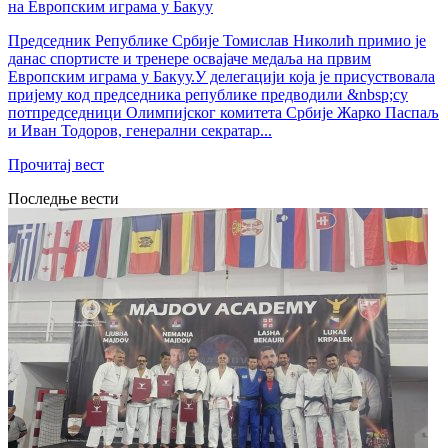
на Европским играма у Бакуу
Председник Републике Србије Томислав Николић примио је
данас спортисте и тренере освајаче медаља на првим
Европским играма у Бакуу.У делегацији која је присуствовала
пријему код председника републике предводили &nbsp;су
потпредседници Олимпијског комитета Србије Жарко Паспаљ
и Иван Тодоров, генерални секратар...
Прочитај вест
Последње вести