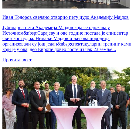
Иван Тодоров свечано отворио пету џудо Академију Мајдов
Јубиларна пета Академија Мајдов која се одржава у
Источном&nbsp;Сарајеву и ове године постала је епицентар
светског џудоа. Немање Мајдов и његова породица
организовали су још један&nbsp;спектакуларни тренинг камп
који је у овај део Европе довео госте из чак 23 земље...
Прочитај вест