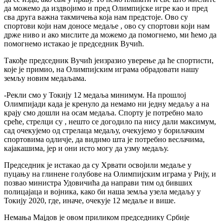
да можемо да издвојимо и пред Олимпијске игре као и пред
сва друга важна такмичења која нам предстоје. Ово су
спортови који нам доносе медаље , ово су спортови који нам
држе ниво и ако мислите да можемо да помогнемо, ми ћемо да
помогнемо истакао је председник Вучић.
Такође председник Вучић јеизразио уверење да ће спортисти,
које је примио, на Олимпијским играма обрадовати нашу
земљу новим медаљама.
-Рекли смо у Токију 12 медаља минимум. На прошлој
Олимпијади када је кренуло да немамо ни једну медаљу а на
крају смо дошли на осам медаља. Спорту је потребно мало
среће, стрелци су , нешто се догодило па нису дали максимум,
сад очекујемо од стрелаца медаљу, очекујемо у борилачким
спортовима одличје, да видимо шта је потребно веслачима,
кајакашима, јер и они исто могу да узму медаљу.
Председник је истакао да су Хрвати освојили медаље у
пуцању на глинене голубове на Олимпијским играма у Рију, и
позвао министра Удовичића да направи тим од бивших
полицајаца и војника, како би наша земља узела медаљу у
Токију 2020, где, иначе, очекује 12 медаље и више.
Немања Мајдов је овом приликом председнику Србије