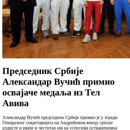
Председник Србије
Александар Вучић примио
освајаче медаља из Тел
Авива
Александар Вучић председник Србије примио је у згради
Генералног секретаријата на Андрићевом венцу српске
џудисте и рваче и честитао им на успесима остваренимна