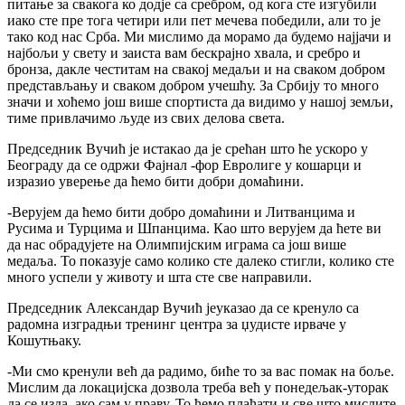
питање за свакога ко додје са сребром, од кога сте изгубили
иако сте пре тога четири или пет мечева победили, али то је
тако код нас Срба. Ми мислимо да морамо да будемо најјачи и
најбољи у свету и заиста вам бескрајно хвала, и сребро и
бронза, дакле честитам на свакој медаљи и на сваком добром
представљању и сваком добром учешћу. За Србију то много
значи и хоћемо још више спортиста да видимо у нашој земљи,
тиме привлачимо људе из свих делова света.
Председник Вучић је истакао да је срећан што ће ускоро у
Београду да се одржи Фајнал -фор Евролиге у кошарци и
изразио уверење да ћемо бити добри домаћини.
-Верујем да ћемо бити добро домаћини и Литванцима и
Русима и Турцима и Шпанцима. Као што верујем да ћете ви
да нас обрадујете на Олимпијским играма са још више
медаља. То показује само колико сте далеко стигли, колико сте
много успели у животу и шта сте све направили.
Председник Александар Вучић јеуказао да се кренуло са
радомна изградњи тренинг центра за џудисте ирваче у
Кошутњаку.
-Ми смо кренули већ да радимо, биће то за вас помак на боље.
Мислим да локацијска дозвола треба већ у понедељак-уторак
да се изда, ако сам у праву. То ћемо плаћати и све што мислите