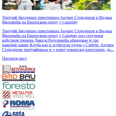
Тријумф Звездиних првотимаца Андрее Стојадинов и Видака
Маљевића на Европском опену у Сарајеву
Тријумф Звездиних првотимаца Андрее Стојадинов и Видака
Маљевића на Европском опену у Сарајеву под стручним
вођством тренера Давида Радуловића обрадовао је све
навијаче нашег Клуба као и љубитеље џудоа у Србији. Андреа
Стојадинов тријумфовала је у новој тежинској категорији, до...
Прочитај вест