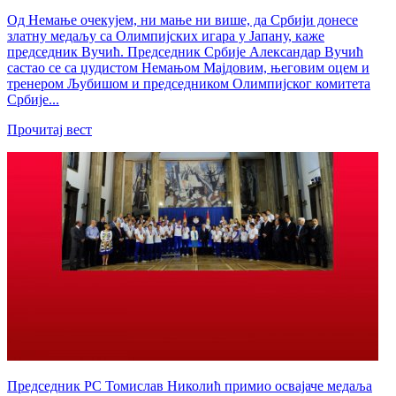
Од Немање очекујем, ни мање ни више, да Србији донесе
златну медаљу са Олимпијских игара у Јапану, каже
председник Вучић. Председник Србије Александар Вучић
састао се са џудистом Немањом Мајдовим, његовим оцем и
тренером Љубишом и председником Олимпијског комитета
Србије...
Прочитај вест
​Председник РС Томислав Николић примио освајаче медаља