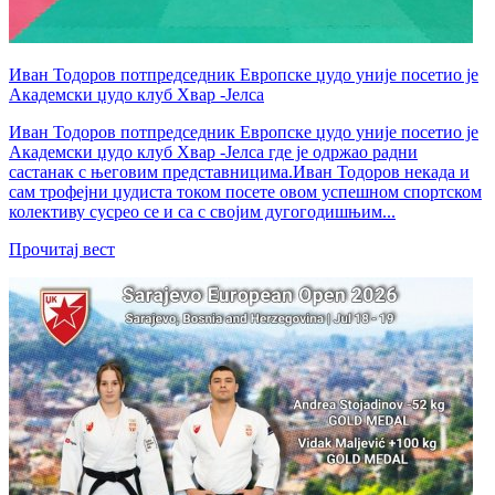
Иван Тодоров потпредседник Европске џудо уније посетио је
Академски џудо клуб Хвар -Јелса
Иван Тодоров потпредседник Европске џудо уније посетио је
Академски џудо клуб Хвар -Јелса где је одржао радни
састанак с његовим представницима.Иван Тодоров некада и
сам трофејни џудиста током посете овом успешном спортском
колективу сусрео се и са с својим дугогодишњим...
Прочитај вест