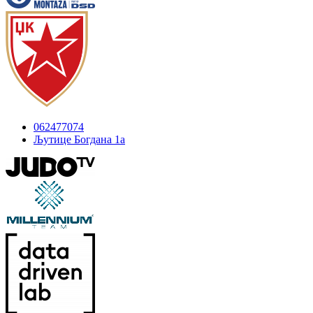
062477074
Љутице Богдана 1а