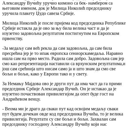
Александру Вучићу уручио кимоно са бек- намбером са
његовим именом, док је Милица Николић председнику
уручила плакету Џудо савеза Србије.
Милица Николић је после пријема код председника Републике
Србије истакла да је ово за њу била велика част и да је
изузетно задовољна резултатом постигнутим на Европском
првенству.
-За медаљу сам већ рекла да сам задовољна, да сам била
пресрећна јер је то ипак европска сениорскамедаља. Наравно
ишла сам на прво место. Радила сам добро. Задовољна сам јер
смо као репрезентација наставили са врхунским резултатима,и
још сам срећнија што нисам само ја и што знам да смо све
бољи и бољи, како у Европи тако и у свету.
За Немању Мајдова ово је други пут да има част да га прими
председник Србије Александар Вучић. Он је истакао да је
изузетно почаствован привилегијом да опет буде гост на
Андрићевом венцу.
- Веома ми је драго да сваки пут кад освојим медаљу сваки
пут будем дочекан овде код председника Вучића, то је велика
привилегија. Резултати су све бољи и бољи. Захвалан сам
председнику господину Александру Вучићу који нас