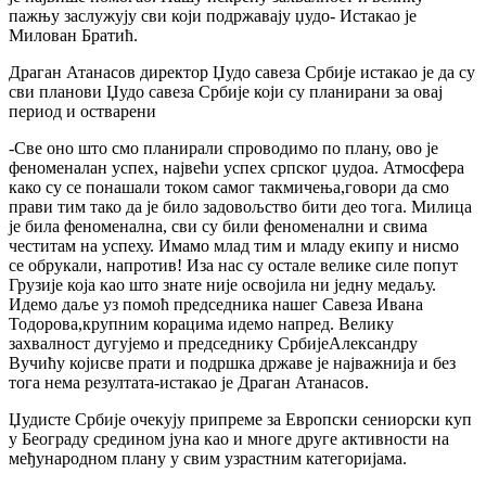
пажњу заслужују сви који подржавају џудо- Истакао је
Милован Братић.
Драган Атанасов директор Џудо савеза Србије истакао је да су
сви планови Џудо савеза Србије који су планирани за овај
период и остварени
-Све оно што смо планирали спроводимо по плану, ово је
феноменалан успех, највећи успех српског џудоа. Атмосфера
како су се понашали током самог такмичења,говори да смо
прави тим тако да је било задовољство бити део тога. Милица
је била феноменална, сви су били феноменални и свима
честитам на успеху. Имамо млад тим и младу екипу и нисмо
се обрукали, напротив! Иза нас су остале велике силе попут
Грузије која као што знате није освојила ни једну медаљу.
Идемо даље уз помоћ председника нашег Савеза Ивана
Тодорова,крупним корацима идемо напред. Велику
захвалност дугујемо и председнику СрбијеАлександру
Вучићу којисве прати и подршка државе је најважнија и без
тога нема резултата-истакао је Драган Атанасов.
Џудисте Србије очекују припреме за Европски сениорски куп
у Београду средином јуна као и многе друге активности на
међународном плану у свим узрастним категоријама.