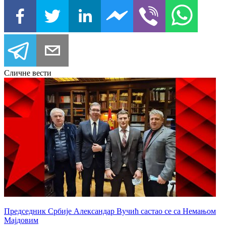
Сличне вести
Председник Србије Александар Вучић састао се са Немањом
Мајдовим