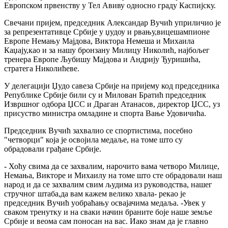
Европском првенству у Тел Авиву односно граду Каспијску.
Свечани пријем, председник Александар Вучић уприличио је
за репрезентативце Србије у џудоу и рвању,вицешампионе
Европе Немању Мајдова, Виктора Немеша и Михаила
Каџају,као и за нашу бронзану Милицу Николић, најбољег
тренера Европе Љубишу Мајдова и Андрију Ђуришића,
стратега Николићеве.
У делегацији Џудо савеза Србије на пријему код председника
Републике Србије били су и Милован Братић председник
Извршног одбора ЏСС и Драган Атанасов, директор ЏСС, уз
присуство министра омладине и спорта Вање Удовичића.
Председник Вучић захвалио се спортистима, посебно
"четворци" која је освојила медаље, на томе што су
обрадовали грађане Србије.
- Хоћу свима да се захвалим, нарочито вама четворо Милице,
Немања, Викторе и Михаилу на томе што сте обрадовали наш
народ и да се захвалим свим људима из руководства, нашег
стручног штаба,да вам кажем велико хвала- рекао је
председник Вучић уобраћању освајачима медаља. -Увек у
сваком тренутку и на сваки начин браните боје наше земље
Србије и веома сам поносан на вас. Иако знам да је главно