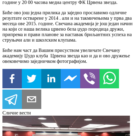
године у 20 00 часова медиа центру ФК Црвена звезда.
Биће ово још једна прилика да заједно прославимо одличне
резултате остварене у 2014 . али и на такмичењима у прва два
месеца ове 2015. године. Свечана академија је још један начин
на који се наша велика црвено бела џудо породица дружи,
припрема и прави планове за наставак бриљантних успеха на
струњачи али и школским клупама.
Биће нам част да Вашим присуством увеличате Свечану
академију Џудо клуба Црвена звезда као и да и ово дружење
овековечимо заједничком фотографијом.
Сличне вести