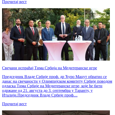
Прочитај вест
Свечани испраћај Тима Србија на Медитеранске игре
Председник Владе Србије проф. др Ђуро Мацут обратио се
данас на свечаности у Олимпијском комитету Србије поводом
одласка Тима Србије на Медитеранске игре, које ће бити
одржане од 21. августа до 3. септембра у Таранту, у
Италији.Председник Владе Србије проф....
Прочитај вест