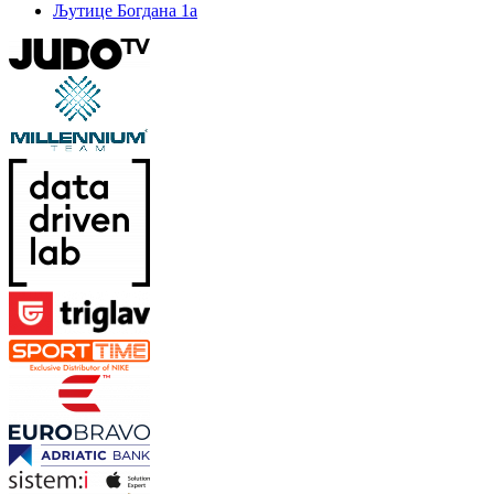
Љутице Богдана 1а