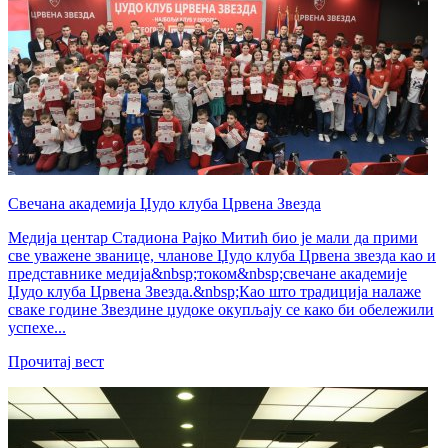
Свечана академија Џудо клуба Црвена Звезда
Медија центар Стадиона Рајко Митић био је мали да прими
све уважене званице, чланове Џудо клуба Црвена звезда као и
представнике медија&nbsp;током&nbsp;свечане академије
Џудо клуба Црвена Звезда.&nbsp;Као што традиција налаже
сваке године Звездине џудоке окупљају се како би обележили
успехе...
Прочитај вест