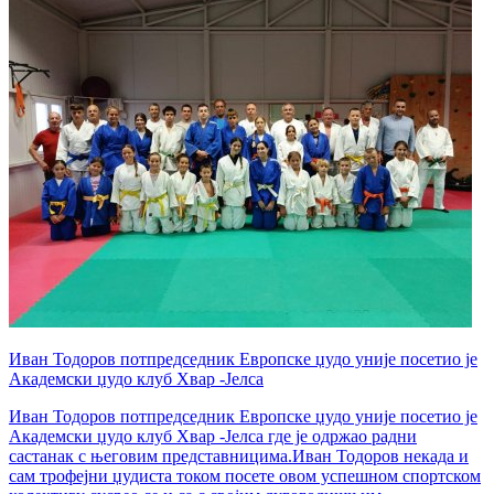
Иван Тодоров потпредседник Европске џудо уније посетио је
Академски џудо клуб Хвар -Јелса
Иван Тодоров потпредседник Европске џудо уније посетио је
Академски џудо клуб Хвар -Јелса где је одржао радни
састанак с његовим представницима.Иван Тодоров некада и
сам трофејни џудиста током посете овом успешном спортском