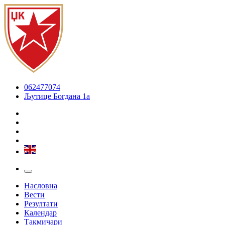
062477074
Љутице Богдана 1а
Насловна
Вести
Резултати
Календар
Такмичари