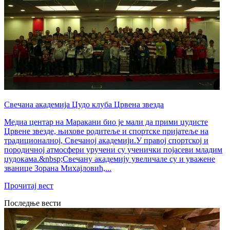
Свечана академија Џудо клуба Црвена звезда
Медиа центар на Маракани био је мали да прими џудисте
Црвене звезде, њихове родитеље и спортске пријатеље на
традиционалној, Свечаној академији.У правој спортској и
породичној атмосфери уручени су ученички појасеви младим
џудокама.&nbsp;Свечану академију увеличале су и уважене
званице Зорана Михајловић,...
Прочитај вест
Последње вести