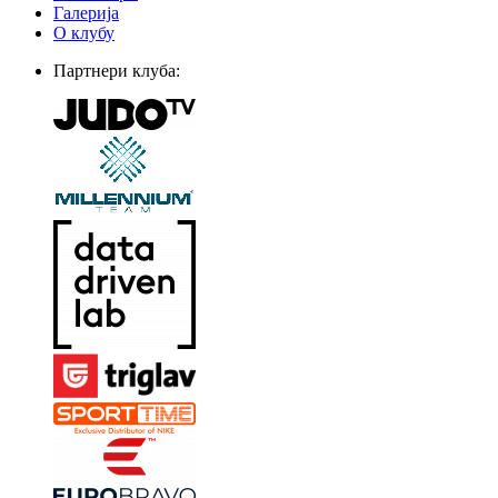
Галерија
О клубу
Партнери клуба: