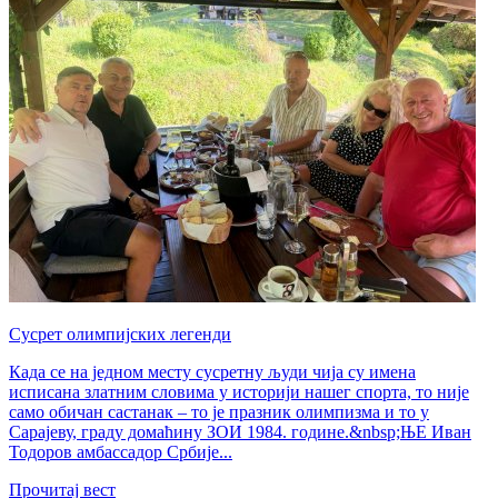
Сусрет олимпијских легенди
Када се на једном месту сусретну људи чија су имена
исписана златним словима у историји нашег спорта, то није
само обичан састанак – то је празник олимпизма и то у
Сарајеву, граду домаћину ЗОИ 1984. године.&nbsp;ЊЕ Иван
Тодоров амбассадор Србије...
Прочитај вест