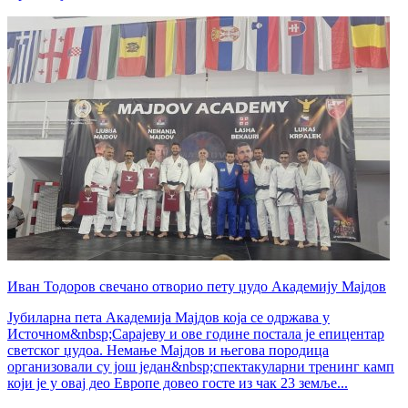
Иван Тодоров свечано отворио пету џудо Академију Мајдов
Јубиларна пета Академија Мајдов која се одржава у
Источном&nbsp;Сарајеву и ове године постала је епицентар
светског џудоа. Немање Мајдов и његова породица
организовали су још један&nbsp;спектакуларни тренинг камп
који је у овај део Европе довео госте из чак 23 земље...