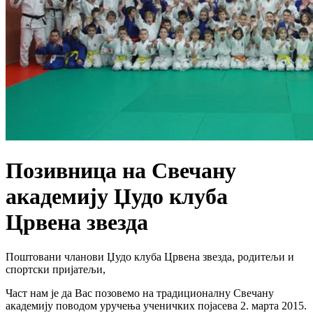
Позивница на Свечану
академију Џудо клуба
Црвена звезда
Поштовани чланови Џудо клуба Црвена звезда, родитељи и
спортски пријатељи,
Част нам је да Вас позовемо на традиционалну Свечану
академију поводом уручења ученичких појасева 2. марта 2015.