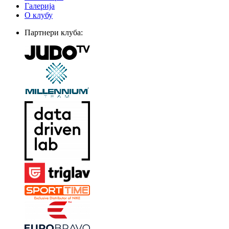
Галерија
О клубу
Партнери клуба: