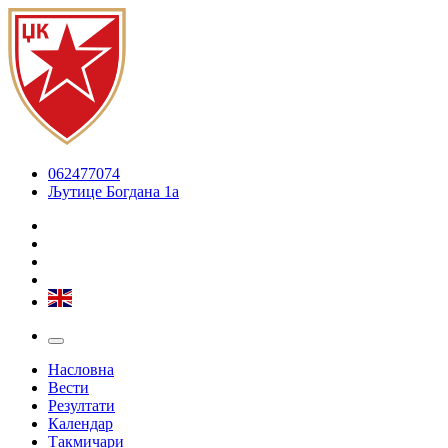
062477074
Љутице Богдана 1а
Насловна
Вести
Резултати
Календар
Такмичари