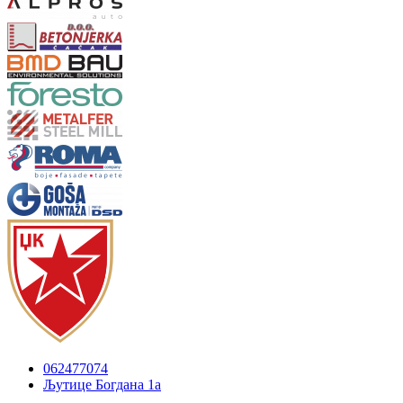
062477074
Љутице Богдана 1а