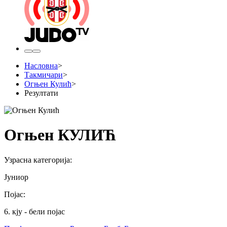
Насловна
>
Такмичари
>
Огњен Кулић
>
Резултати
Огњен КУЛИЋ
Узрасна категорија
:
Јуниор
Појас
:
6. кју - бели појас