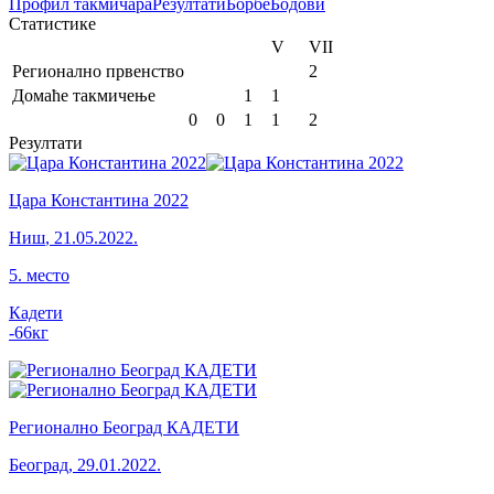
Профил
такмичара
Резултати
Борбе
Бодови
Статистике
V
VII
Регионално првенство
2
Домаће такмичење
1
1
0
0
1
1
2
Резултати
Цара Константина 2022
Ниш
,
21.05.2022.
5
.
место
Кадети
-66
кг
Регионално Београд КАДЕТИ
Београд
,
29.01.2022.