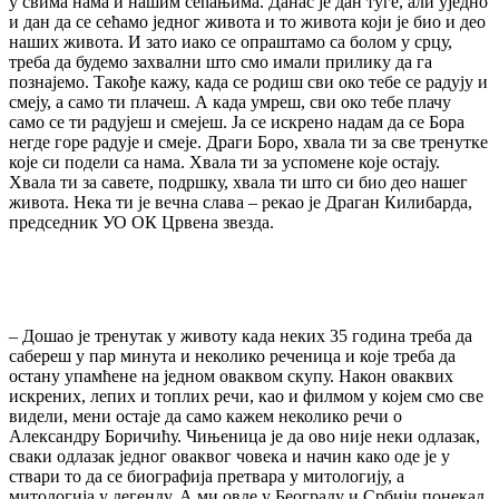
у свима нама и нашим сећањима. Данас је дан туге, али уједно
и дан да се сећамо једног живота и то живота који је био и део
наших живота. И зато иако се опраштамо са болом у срцу,
треба да будемо захвални што смо имали прилику да га
познајемо. Такође кажу, када се родиш сви око тебе се радују и
смеју, а само ти плачеш. А када умреш, сви око тебе плачу
само се ти радујеш и смејеш. Ја се искрено надам да се Бора
негде горе радује и смеје. Драги Боро, хвала ти за све тренутке
које си подели са нама. Хвала ти за успомене које остају.
Хвала ти за савете, подршку, хвала ти што си био део нашег
живота. Нека ти је вечна слава – рекао је Драган Килибарда,
председник УО ОК Црвена звезда.
– Дошао је тренутак у животу када неких 35 година треба да
сабереш у пар минута и неколико реченица и које треба да
остану упамћене на једном оваквом скупу. Након оваквих
искрених, лепих и топлих речи, као и филмом у којем смо све
видели, мени остаје да само кажем неколико речи о
Александру Боричићу. Чињеница је да ово није неки одлазак,
сваки одлазак једног оваквог човека и начин како оде је у
ствари то да се биографија претвара у митологију, а
митологија у легенду. А ми овде у Београду и Србији понекад