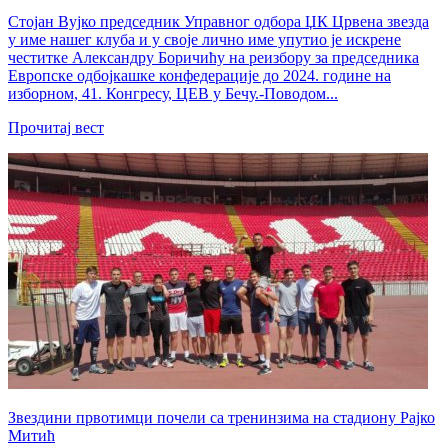
Стојан Вујко председник Управног одбора ЏК Црвена звезда
у име нашег клуба и у своје лично име упутио је искрене
честитке Александру Боричићу на реизбору за председника
Европске одбојкашке конфедерације до 2024. године на
изборном, 41. Конгресу, ЦЕВ у Бечу.-Поводом...
Прочитај вест
Звездини првотимци почели са тренинзима на стадиону Рајко
Митић