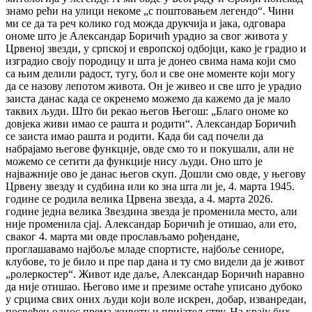
знамо рећи на улици некоме „с поштовањем легендо“. Чини
ми се да та реч колико год можда друкчија и јака, одговара
ономе што је Александар Боричић урадио за свог живота у
Црвеној звезди, у српској и европској одбојци, како је градио и
изградио своју породицу и шта је донео свима нама који смо
са њим делили радост, тугу, бол и све оне моменте који могу
да се назову лепотом живота. Он је живео и све што је урадио
заиста данас када се окренемо можемо да кажемо да је мало
таквих људи. Што би рекао његов Његош: „Благо ономе ко
довјека живи имао се рашта и родити“. Александар Боричић
се заиста имао рашта и родити. Када би сад почели да
набрајамо његове функције, овде смо то и покушали, али не
можемо се сетити да функције нису људи. Оно што је
најважније ово је данас његов скуп. Дошли смо овде, у његову
Црвену звезду и судбина или ко зна шта ли је, 4. марта 1945.
године се родила велика Црвена звезда, а 4. марта 2026.
године једна велика Звездина звезда је променила место, али
није променила сјај. Александар Боричић је отишао, али ето,
сваког 4. марта ми овде прослављамо рођендане,
проглашавамо најбоље младе спортисте, најбоље сениоре,
клубове, то је било и пре пар дана и ту смо видели да је живот
„ролеркостер“. Живот иде даље, Александар Боричић наравно
да није отишао. Његово име и презиме остаће уписано дубоко
у срцима свих оних људи који воле искрен, добар, изванредан,
посвећен однос према животу и пријатељству. На крају бих