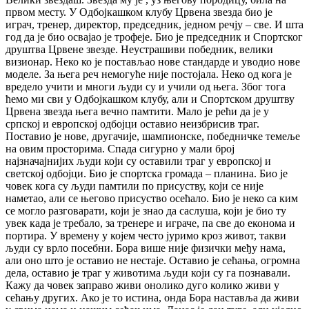
првом месту. У Одбојкашком клубу Црвена звезда био је
играч, тренер, директор, председник, једном речју – све. И шта
год да је био освајао је трофеје. Био је председник и Спортског
друштва Црвене звезде. Неустрашиви победник, велики
визионар. Неко ко је постављао нове стандарде и уводио нове
моделе. За њега реч немогуће није постојала. Неко од кога је
вредело учити и многи људи су и учили од њега. Због тога
ћемо ми сви у Одбојкашком клубу, али и Спортском друштву
Црвена звезда њега вечно памтити. Мало је рећи да је у
српској и европској одбојци оставио неизбрисив траг.
Поставио је нове, другачије, шампионске, победничке темеље
на овим просторима. Спада сигурно у мали број
најзначајнијих људи који су оставили траг у европској и
светској одбојци. Био је спортска громада – планина. Био је
човек кога су људи памтили по присуству, који се није
наметао, али се његово присуство осећало. Био је неко са ким
се могло разговарати, који је знао да саслуша, који је био ту
увек када је требало, за тренере и играче, па све до економа и
портира. У времену у којем често јуримо кроз живот, такви
људи су врло посебни. Бора више није физички међу нама,
али оно што је оставио не нестаје. Оставио је сећања, огромна
дела, оставио је траг у животима људи који су га познавали.
Кажу да човек заправо живи онолико дуго колико живи у
сећању других. Ако је то истина, онда Бора наставља да живи