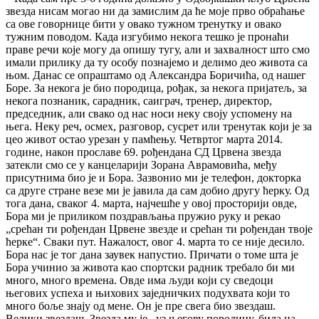
звезда нисам могао ни да замислим да ће моје прво обраћање
са ове говорнице бити у овако тужном тренутку и овако
тужним поводом. Када изгубимо некога тешко је пронаћи
праве речи које могу да опишу тугу, али и захвалност што смо
имали прилику да ту особу познајемо и делимо део живота са
њом. Данас се опраштамо од Александра Боричића, од нашег
Боре. За некога је био породица, рођак, за некога пријатељ, за
некога познаник, сарадник, саиграч, тренер, директор,
председник, али свако од нас носи неку своју успомену на
њега. Неку реч, осмех, разговор, сусрет или тренутак који је за
цео живот остао урезан у памћењу. Четвртог марта 2014.
године, након прославе 69. рођендана СД Црвена звезда
затекли смо се у канцеларији Зорана Аврамовића, међу
присутнима био је и Бора. Зазвонио ми је телефон, докторка
са друге стране везе ми је јавила да сам добио другу ћерку. Од
тога дана, сваког 4. марта, најчешће у овој просторији овде,
Бора ми је приликом поздрављања пружио руку и рекао
„срећан ти рођендан Црвене звезде и срећан ти рођендан твоје
ћерке“. Сваки пут. Нажалост, овог 4. марта то се није десило.
Бора нас је тог дана заувек напустио. Причати о томе шта је
Бора учинио за живота као спортски радник требало би ми
много, много времена. Овде има људи који су сведоци
његових успеха и њихових заједничких подухвата који то
много боље знају од мене. Он је пре свега био звездаш.
Велики звездаш. Звезда му је , уз његову породицу, била на