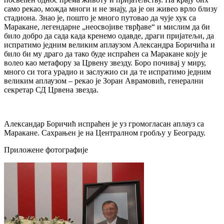
само рекао, можда многи и не знају, да је он живео врло близу
стадиона. Знао је, пошто је много путовао да чује хук са
Маракане, легендарне „неосвојиве тврђаве“ и мислим да би
било добро да сада када кренемо одавде, драги пријатељи, да
испратимо једним великим аплаузом Александра Боричића и
било би му драго да тако буде испраћен са Маракане коју је
волео као метафору за Црвену звезду. Боро почивај у миру,
много си тога урадио и заслужио си да те испратимо једним
великим аплаузом – рекао је Зоран Аврамовић, генерални
секретар СД Црвена звезда.
Александар Боричић испраћен је уз громогласан аплауз са
Маракане. Сахрањен је на Централном гробљу у Београду.
Приложене фотографије