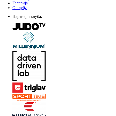
Галерија
О клубу
Партнери клуба: