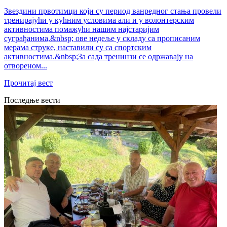
Звездини првотимци који су период ванредног стања провели
тренирајући у кућним условима али и у волонтерским
активностима помажући нашим најстаријим
суграђанима,&nbsp; ове недеље у складу са прописаним
мерама струке, наставили су са спортским
активностима.&nbsp;За сада тренинзи се одржавају на
отвореном...
Прочитај вест
Последње вести