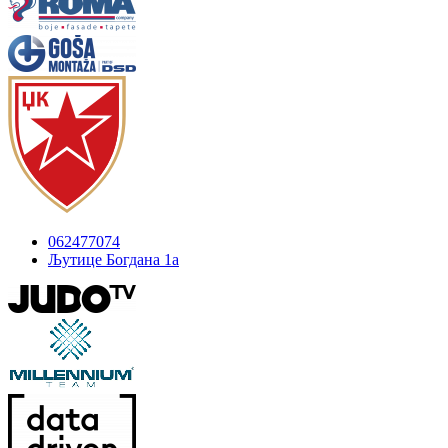
062477074
Љутице Богдана 1а