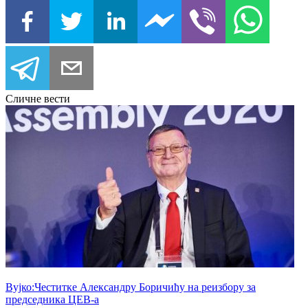
Сличне вести
Вујко:Честитке Александру Боричићу на реизбору за
председника ЦЕВ-а