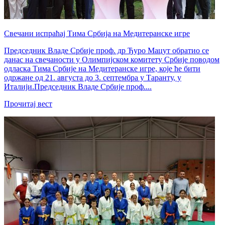
Свечани испраћај Тима Србија на Медитеранске игре
Председник Владе Србије проф. др Ђуро Мацут обратио се
данас на свечаности у Олимпијском комитету Србије поводом
одласка Тима Србије на Медитеранске игре, које ће бити
одржане од 21. августа до 3. септембра у Таранту, у
Италији.Председник Владе Србије проф....
Прочитај вест