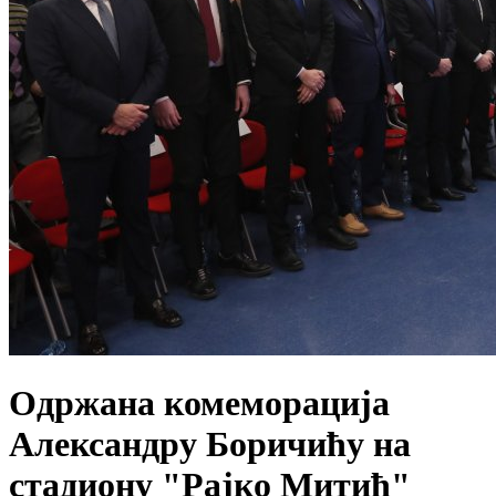
Одржана комеморација
Александру Боричићу на
стадиону "Рајко Митић"