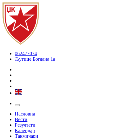
062477074
Љутице Богдана 1а
Насловна
Вести
Резултати
Календар
Такмичари