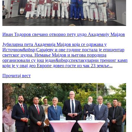
Иван Тодоров свечано отворио пету џудо Академију Мајдов
Јубиларна пета Академија Мајдов која се одржава у
Источном&nbsp;Сарајеву и ове године постала је епицентар
светског џудоа. Немање Мајдов и његова породица
организовали су још један&nbsp;спектакуларни тренинг камп
који је у овај део Европе довео госте из чак 23 земље...
Прочитај вест