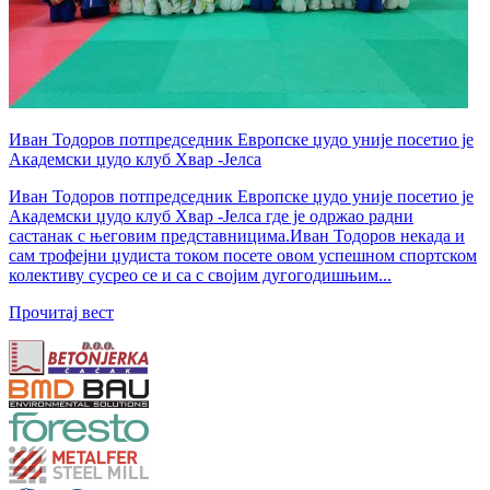
Иван Тодоров потпредседник Европске џудо уније посетио је
Академски џудо клуб Хвар -Јелса
Иван Тодоров потпредседник Европске џудо уније посетио је
Академски џудо клуб Хвар -Јелса где је одржао радни
састанак с његовим представницима.Иван Тодоров некада и
сам трофејни џудиста током посете овом успешном спортском
колективу сусрео се и са с својим дугогодишњим...
Прочитај вест