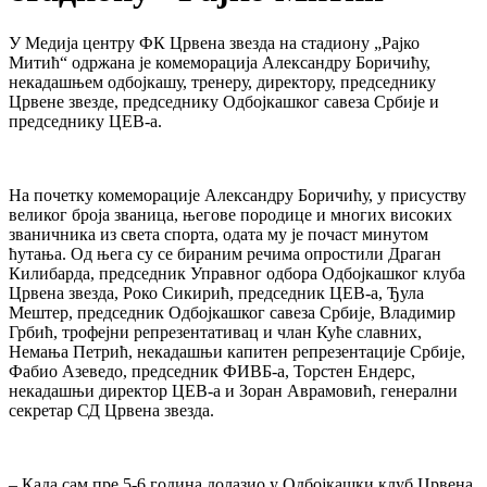
У Медија центру ФК Црвена звезда на стадиону „Рајко
Митић“ одржана је комеморација Александру Боричићу,
некадашњем одбојкашу, тренеру, директору, председнику
Црвене звезде, председнику Одбојкашког савеза Србије и
председнику ЦЕВ-а.
На почетку комеморације Александру Боричићу, у присуству
великог броја званица, његове породице и многих високих
званичника из света спорта, одата му је почаст минутом
ћутања. Од њега су се бираним речима опростили Драган
Килибарда, председник Управног одбора Одбојкашког клуба
Црвена звезда, Роко Сикирић, председник ЦЕВ-а, Ђула
Мештер, председник Одбојкашког савеза Србије, Владимир
Грбић, трофејни репрезентативац и члан Куће славних,
Немања Петрић, некадашњи капитен репрезентације Србије,
Фабио Азеведо, председник ФИВБ-а, Торстен Ендерс,
некадашњи директор ЦЕВ-а и Зоран Аврамовић, генерални
секретар СД Црвена звезда.
– Када сам пре 5-6 година долазио у Одбојкашки клуб Црвена