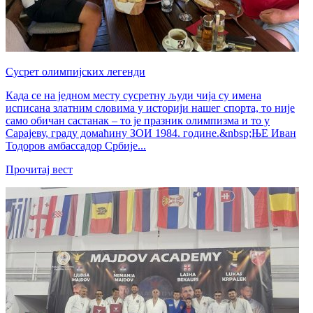
Сусрет олимпијских легенди
Када се на једном месту сусретну људи чија су имена
исписана златним словима у историји нашег спорта, то није
само обичан састанак – то је празник олимпизма и то у
Сарајеву, граду домаћину ЗОИ 1984. године.&nbsp;ЊЕ Иван
Тодоров амбассадор Србије...
Прочитај вест