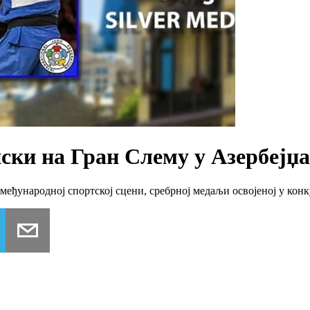
ки на Гран Слему у Азербејџ
међународној спортској сцени, сребрној медаљи освојеној у конк