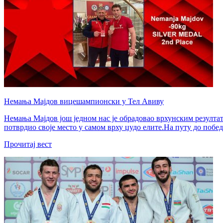
Немања Мајдов вицешампионски у Тел Авиву
Немања Мајдов још једном нас је обрадовао врхунским резултат
потврдио своје место у самом врху џудо елите.На путу до побед
Прочитај вест