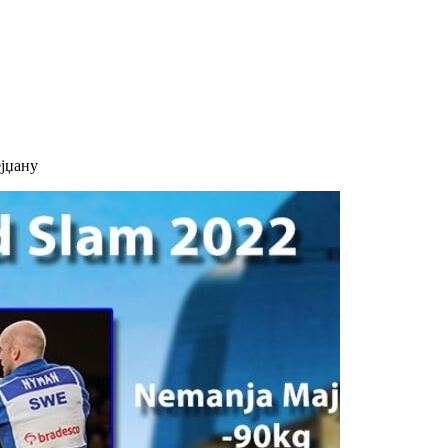
јџану