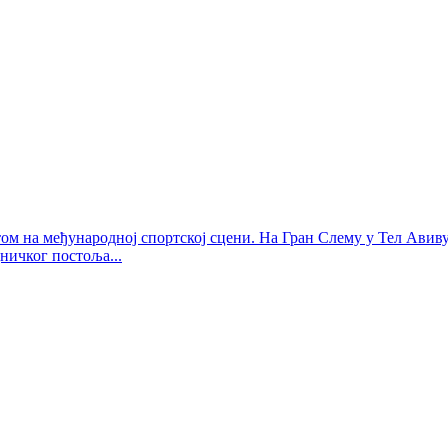
ом на међународној спортској сцени. На Гран Слему у Тел Авиву
ничког постоља...