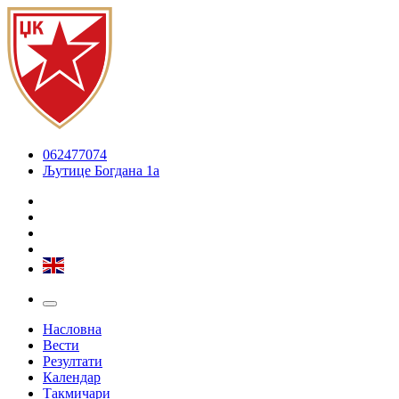
062477074
Љутице Богдана 1а
Насловна
Вести
Резултати
Календар
Такмичари