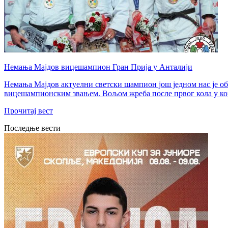
Немања Мајдов вицешампион Гран Прија у Анталији
Немања Мајдов актуелни светски шампион још једном нас је об
вицешампионским звањем. Вољом жреба после првог кола у коме
Прочитај вест
Последње вести