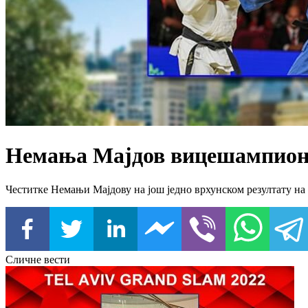
Немања Мајдов вицешампионс
Честитке Немањи Мајдову на још једно врхунском резултату на 
Сличне вести