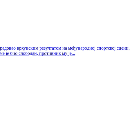
радовао врхунским резултатом на међународној спортској сцени.
 је био слободан, противник му је...