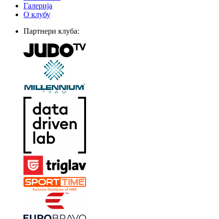
Галерија
О клубу
Партнери клуба: