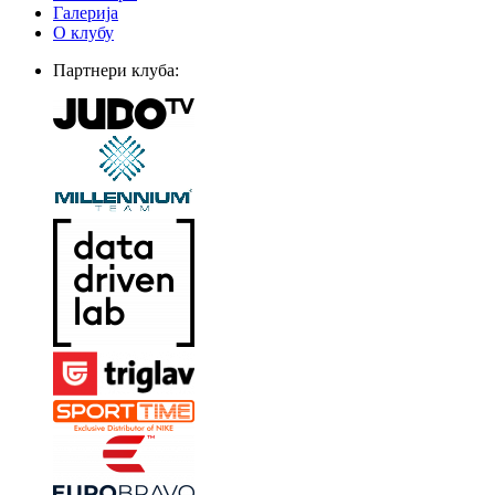
Галерија
О клубу
Партнери клуба: