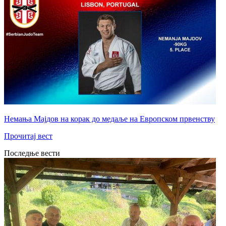
Немања Мајдов на корак до медаље на Европском првенству
Прочитај вест
Последње вести