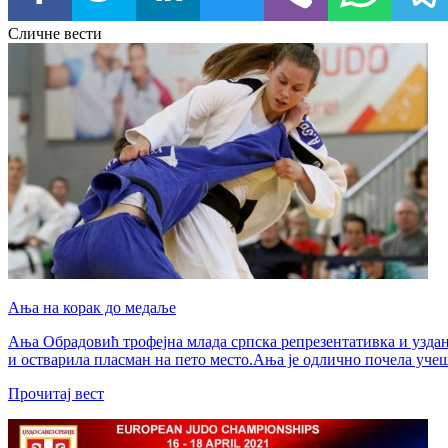
Сличне вести
Ања на корак до медаље
Ања Обрадовић трофејна млада српска репрезентативка и уздан
и остварила пласман на пето место.Ања је одлично почела учешћ
Прочитај вест