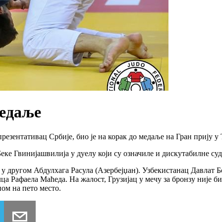
медаље
резентативац Србије, био је на корак до медаље на Гран прију у 
еке Гвинијашвилија у дуелу који су означиле и дискутабилне суд
у другом Абдулхага Расула (Азербејџан). Узбекистанац Давлат Б
илца Рафаела Маћеда. На жалост, Грузијац у мечу за бронзу није 
ном на пето место.