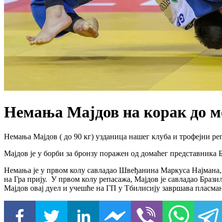
Немања Мајдов на корак до 
Немања Мајдов ( до 90 кг) узданица нашег клуба и трофејни реп
Мајдов је у борби за бронзу поражен од домаћег представника Б
Немања је у првом колу савладао Швеђанина Маркуса Најмана, 
на Гра прију. У првом колу репасажа, Мајдов је савладао Браз
Мајдов овај дуел и учешће на ГП у Тбилисију завршава пласма