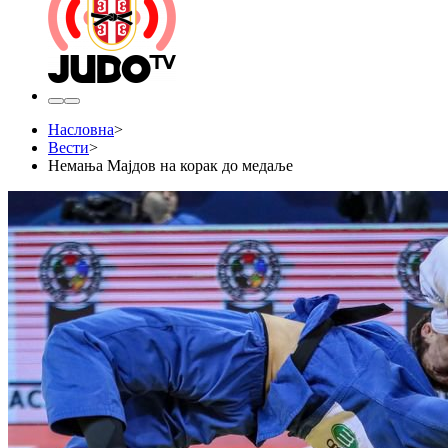
Насловна
>
Вести
>
Немања Мајдов на корак до медаље