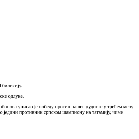
Тбилисију.
ске одлуке.
обонова уписао је победу против нашег џудисте у трећем мечу
био једини противник српском шампиону на татамију, чиме