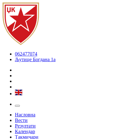
062477074
Љутице Богдана 1а
Насловна
Вести
Резултати
Календар
Такмичари