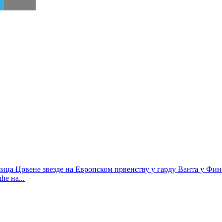
ица Црвене звезде на Европском првенству у гарду Ванта у Финск
е на...