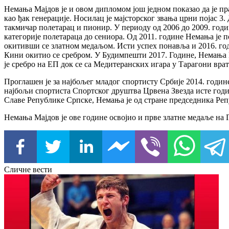
Немања Мајдов је и овом дипломом још једном показао да је п
као ђак генерације. Носилац је мајсторског звања црни појас 3
такмичар полетарац и пионир. У периоду од 2006 до 2009. год
категорије полетараца до сениора. Од 2011. године Немања је 
окитивши се златном медаљом. Исти успех понавља и 2016. год
Кини окитио се сребром. У Будимпешти 2017. Године, Немања Ма
је сребро на ЕП док се са Медитеранских игара у Тарагони вр
Проглашен је за најбољег младог спортисту Србије 2014. године
најбољи спортиста Спортског друштва Црвена Звезда исте године
Славе Републике Српске, Немања је од стране председника Репу
Немања Мајдов је ове године освојио и прве златне медаље на 
Сличне вести