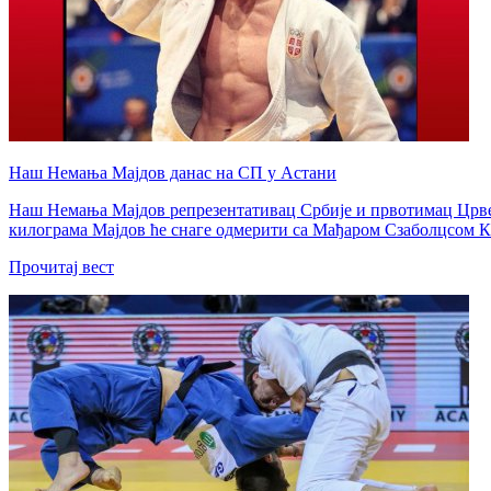
Наш Немања Мајдов данас на СП у Астани
Наш Немања Мајдов репрезентативац Србије и првотимац Црвене
килограма Мајдов ће снаге одмерити са Мађаром Сзаболцсом К
Прочитај вест