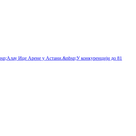
bsp;Алау Ице Арене у Астани.&nbsp;У конкуренцији до 81