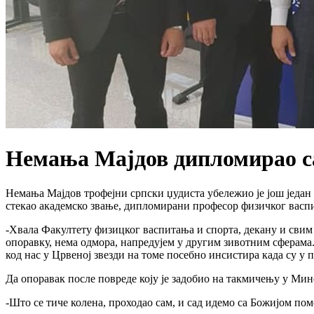
Немања Мајдов дипломирао с
Немања Мајдов трофејни српски џудиста убележио је још један
стекао академско звање, дипломирани професор физичког васпи
-Хвала Факултету физицког васпитања и спорта, декану и свим
опоравку, нема одмора, напредујем у другим зивотним сферама.
код нас у Црвеној звезди на томе посебно инсистира када су у
Да опоравак после повреде коју је задобио на такмичењу у Мин
-Што се тиче колена, проходао сам, и сад идемо са Божијом пом