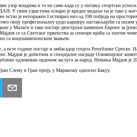
рави узор младима и то не само када су у питању спортски успе
. ДАН. У свим узрастима освајао је вредне медаље па је тако у њ
ине остао је непоражен I остварио низ од 198 побједа на прост
почео своју професионалну џудо каријеру настављајући са низом 
ине у Малаги и тако постаје двоструки шампион Европе за јуни
јдов се са Светског првенства за сениоре враћа са златом чиме 
атио са вицешампионским звањем.
, а исте године постаје и амбасадор спорта Републике Српске. Н
. Мајдов је добитник и специјалне награде Олимпијског комитета
блике одликован орденом заслуга за народ. Немања Мајдов је 20
Гран Слему и Гран прију, у Маракешу односно Бакуу.