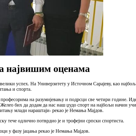
а највишим оценама
 велики успех. На Универзитету у Источном Сарајеву, као најб
тања и спорта.
 професорима на разумијевању и подрсци све четири године. Иде
Желео бих да додам да нас наш џудо спорт на најбољи начин учи
 питању млади нараштаји- рекао је Немања Мајдов.
ску тече одлично потврдио је и трофејни српски спортиста.
оци у фазу јацања рекао је Немања Мајдов.