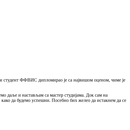
ољи студент ФФВИС дипломирао је са највишом оценом, чиме је
мо даље и настављам са мастер студијама. Док сам на
 како да будемо успешни. Посебно бих желео да истакнем да се