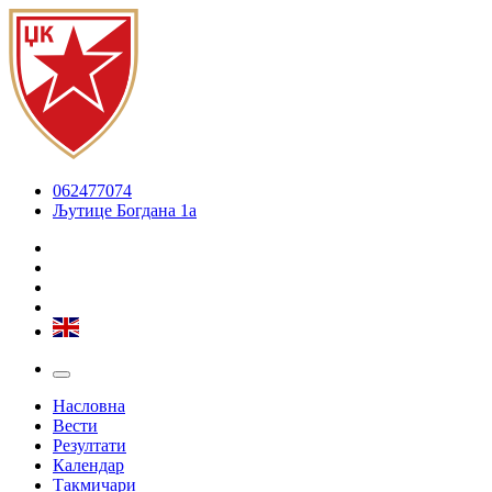
062477074
Љутице Богдана 1а
Насловна
Вести
Резултати
Календар
Такмичари