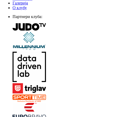
Галерија
О клубу
Партнери клуба: