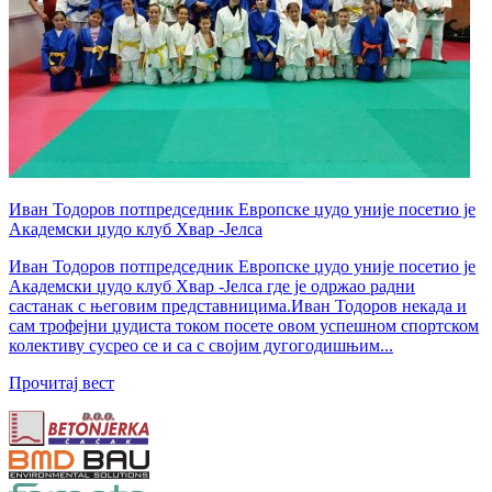
Иван Тодоров потпредседник Европске џудо уније посетио је
Академски џудо клуб Хвар -Јелса
Иван Тодоров потпредседник Европске џудо уније посетио је
Академски џудо клуб Хвар -Јелса где је одржао радни
састанак с његовим представницима.Иван Тодоров некада и
сам трофејни џудиста током посете овом успешном спортском
колективу сусрео се и са с својим дугогодишњим...
Прочитај вест