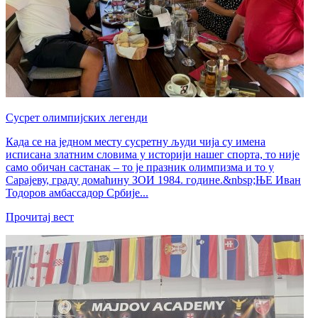
Сусрет олимпијских легенди
Када се на једном месту сусретну људи чија су имена
исписана златним словима у историји нашег спорта, то није
само обичан састанак – то је празник олимпизма и то у
Сарајеву, граду домаћину ЗОИ 1984. године.&nbsp;ЊЕ Иван
Тодоров амбассадор Србије...
Прочитај вест