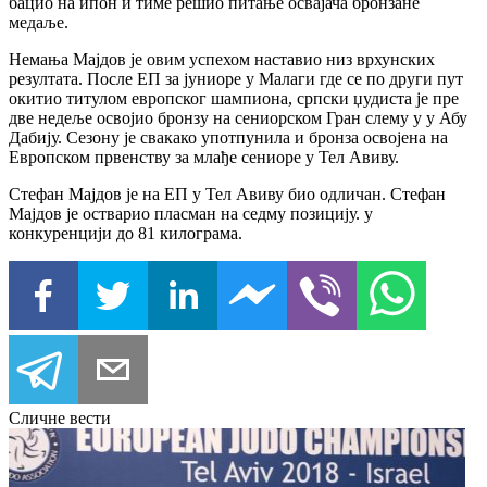
бацио на ипон и тиме решио питање освајача бронзане
медаље.
Немања Мајдов је овим успехом наставио низ врхунских
резултата. После ЕП за јуниоре у Малаги где се по други пут
окитио титулом европског шампиона, српски џудиста је пре
две недеље освојио бронзу на сениорском Гран слему у у Абу
Дабију. Сезону је свакако употпунила и бронза освојена на
Европском првенству за млађе сениоре у Тел Авиву.
Стефан Мајдов је на ЕП у Тел Авиву био одличан. Стефан
Мајдов је остварио пласман на седму позицију. у
конкуренцији до 81 килограма.
Сличне вести