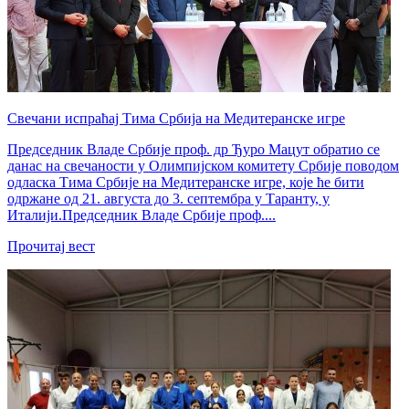
Свечани испраћај Тима Србија на Медитеранске игре
Председник Владе Србије проф. др Ђуро Мацут обратио се
данас на свечаности у Олимпијском комитету Србије поводом
одласка Тима Србије на Медитеранске игре, које ће бити
одржане од 21. августа до 3. септембра у Таранту, у
Италији.Председник Владе Србије проф....
Прочитај вест