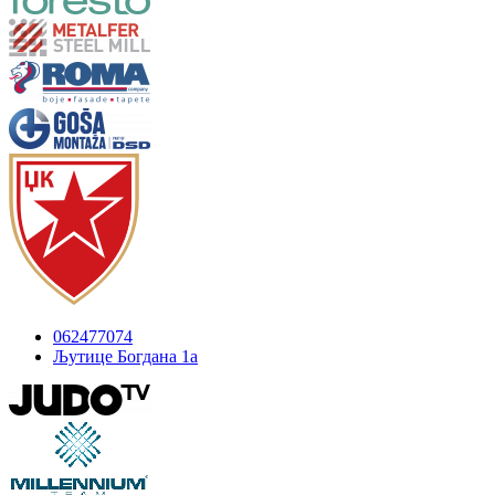
062477074
Љутице Богдана 1а