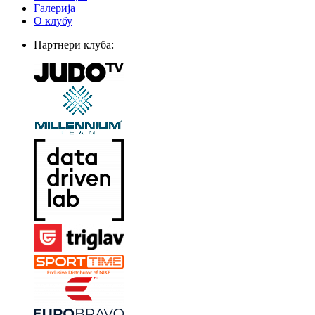
Галерија
О клубу
Партнери клуба: