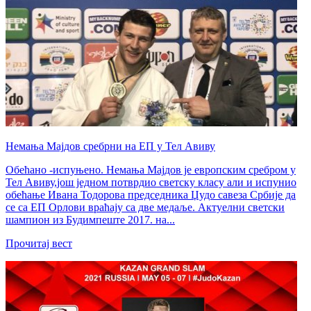
Немања Мајдов сребрни на ЕП у Тел Авиву
Обећано -испуњено. Немања Мајдов је европским сребром у
Тел Авиву,још једном потврдио светску класу али и испунио
обећање Ивана Тодорова председника Џудо савеза Србије да
се са ЕП Орлови враћају са две медаље. Актуелни светски
шампион из Будимпеште 2017. на...
Прочитај вест