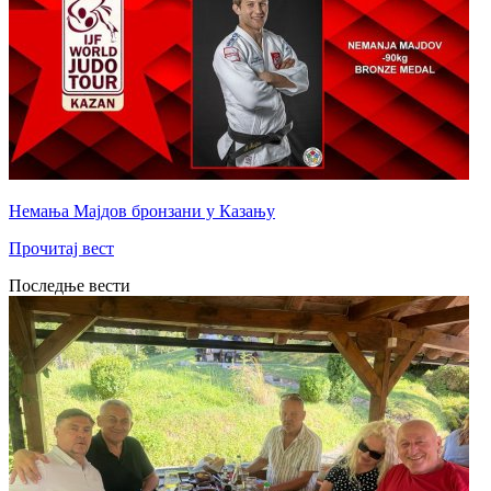
Немања Мајдов бронзани у Казању
Прочитај вест
Последње вести