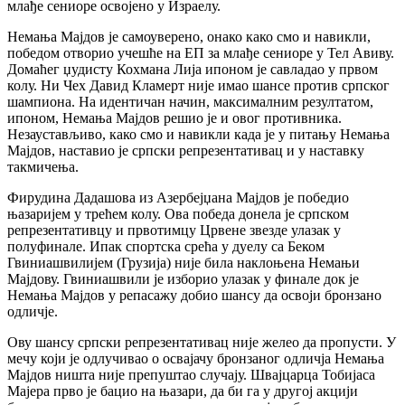
млађе сениоре освојено у Израелу.
Немања Мајдов је самоуверено, онако како смо и навикли,
победом отворио учешће на ЕП за млађе сениоре у Тел Авиву.
Домаћег џудисту Кохмана Лија ипоном је савладао у првом
колу. Ни Чех Давид Кламерт није имао шансе против српског
шампиона. На идентичан начин, максималним резултатом,
ипоном, Немања Мајдов решио је и овог противника.
Незаустављиво, како смо и навикли када је у питању Немања
Мајдов, наставио је српски репрезентативац и у наставку
такмичења.
Фирудина Дадашова из Азербејџана Мајдов је победио
њазаријем у трећем колу. Ова победа донела је српском
репрезентативцу и првотимцу Црвене звезде улазак у
полуфинале. Ипак спортска срећа у дуелу са Беком
Гвиниашвилијем (Грузија) није била наклоњена Немањи
Мајдову. Гвиниашвили је изборио улазак у финале док је
Немања Мајдов у репасажу добио шансу да освоји бронзано
одличје.
Ову шансу српски репрезентативац није желео да пропусти. У
мечу који је одлучивао о освајачу бронзаног одличја Немања
Мајдов ништа није препуштао случају. Швајцарца Тобијаса
Мајера прво је бацио на њазари, да би га у другој акцији