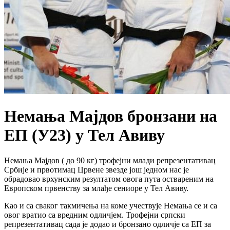
Немања Мајдов бронзани на
ЕП (У23) у Тел Авиву
Немања Мајдов ( до 90 кг) трофејни млади репрезентативац
Србије и првотимац Црвене звезде још једном нас је
обрадовао врхунским резултатом овога пута оствареним на
Европском првенству за млађе сениоре у Тел Авиву.
Као и са сваког такмичења на коме учествује Немања се и са
овог вратио са вредним одличјем. Трофејни српски
репрезентативац сада је додао и бронзано одличје са ЕП за