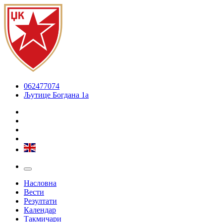
062477074
Љутице Богдана 1а
Насловна
Вести
Резултати
Календар
Такмичари