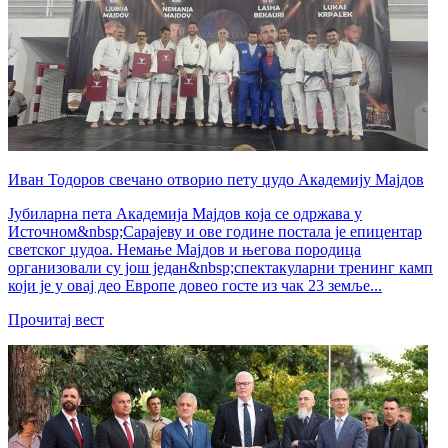
Иван Тодоров свечано отворио пету џудо Академију Мајдов
Јубиларна пета Академија Мајдов која се одржава у
Источном&nbsp;Сарајеву и ове године постала је епицентар
светског џудоа. Немање Мајдов и његова породица
организовали су још један&nbsp;спектакуларни тренинг камп
који је у овај део Европе довео госте из чак 23 земље...
Прочитај вест