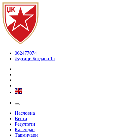
062477074
Љутице Богдана 1а
Насловна
Вести
Резултати
Календар
Такмичари