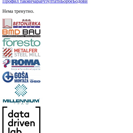
Профил
такмичара
Резултати
Борбе
Бодови
Нема тренутно.