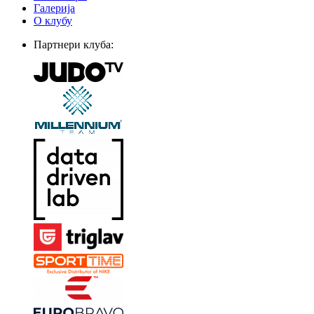
Галерија
О клубу
Партнери клуба: