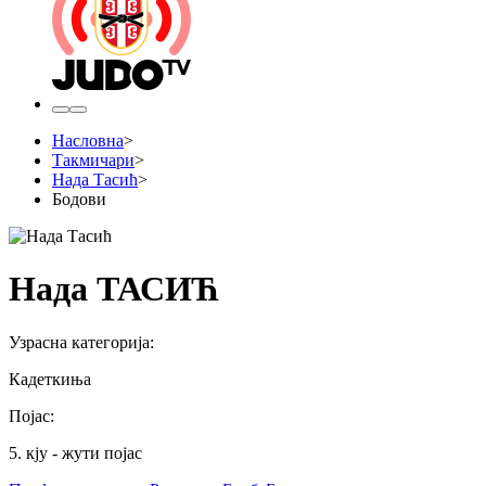
Насловна
>
Такмичари
>
Нада Тасић
>
Бодови
Нада ТАСИЋ
Узрасна категорија
:
Кадеткиња
Појас
:
5. кју - жути појас