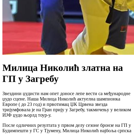
Милица Николић златна на
ГП у Загребу
Звездини џудисти нам опет доносе лепе вести са међународне
џудо сцене. Наша Милица Николић актуелна шампионка
Европе ( до 23 год) и првотимац ЏК Црвена звезда
тријумфовала је на Гран прију у Загребу, такмичењу у великом
ИЈФ џудо њорлд тоур-у.
После одличних резултата у првом делу сезоне бронзе на ГП у
Будимпешти у ГС у Тјумену, Милица Николић најбоља српска