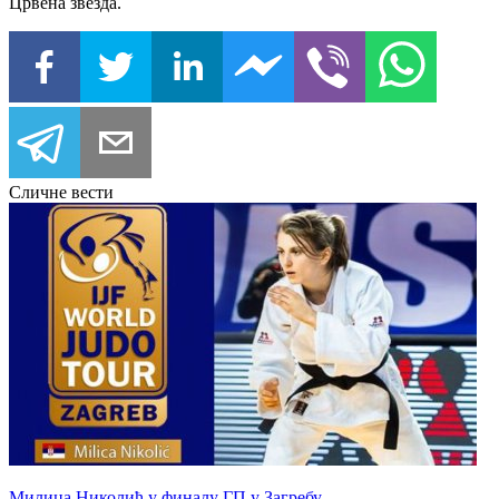
Црвена звезда.
Сличне вести
Милица Николић у финалу ГП у Загребу