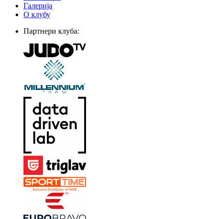
Галерија
О клубу
Партнери клуба: