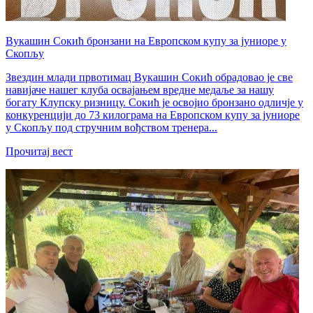
Вукашин Сокић бронзани на Европском купу за јуниоре у
Скопљу
Звездин млади првотимац Вукашин Сокић обрадовао је све
навијаче нашег клуба освајањем вредне медаље за нашу
богату Клупску ризницу. Сокић је освојио бронзано одличје у
конкуренцији до 73 килограма на Европском купу за јуниоре
у Скопљу под стручним вођством тренера...
Прочитај вест