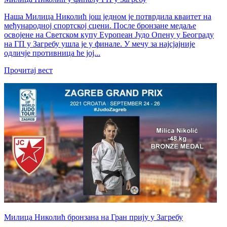
Наша Милица Николић још једном је потврдила кваитет на
међународној спортској сцени. После бронзане медаље
освојене на Светском купу Еуропеан Јудо Опену у Београду
на ГП у Загребу ушла је у финале. У мечу за најсјајније
одличје противница ће јој...
Прочитај вест
Милица Николић бронзана на Гран прију у Загребу