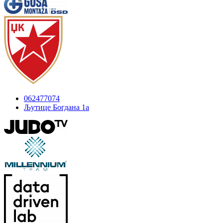
062477074
Љутице Богдана 1а