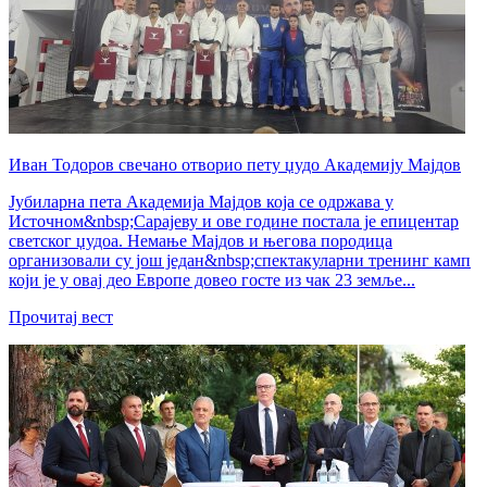
Иван Тодоров свечано отворио пету џудо Академију Мајдов
Јубиларна пета Академија Мајдов која се одржава у
Источном&nbsp;Сарајеву и ове године постала је епицентар
светског џудоа. Немање Мајдов и његова породица
организовали су још један&nbsp;спектакуларни тренинг камп
који је у овај део Европе довео госте из чак 23 земље...
Прочитај вест