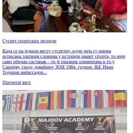
Сусрет спортских легенди
Када се на једном месту сусретну људи чија су имена
исписана златним словима у историји нашег спорта, то није
само обичан састанак – то је празник олимпизма и то у
Сарајеву, граду домаћину ЗОИ 1984. године. ЊЕ Иван
Тодоров амбассадор...
Прочитај вест