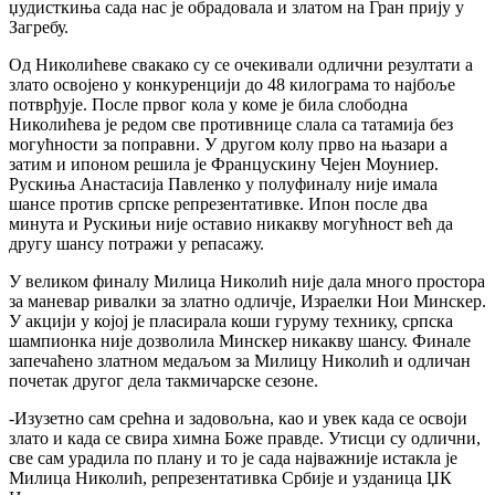
џудисткиња сада нас је обрадовала и златом на Гран прију у
Загребу.
Од Николићеве свакако су се очекивали одлични резултати а
злато освојено у конкуренцији до 48 килограма то најбоље
потврђује. После првог кола у коме је била слободна
Николићева је редом све противнице слала са татамија без
могућности за поправни. У другом колу прво на њазари а
затим и ипоном решила је Францускину Чејен Моуниер.
Рускиња Анастасија Павленко у полуфиналу није имала
шансе против српске репрезентативке. Ипон после два
минута и Рускињи није оставио никакву могућност већ да
другу шансу потражи у репасажу.
У великом финалу Милица Николић није дала много простора
за маневар ривалки за златно одличје, Израелки Нои Минскер.
У акцији у којој је пласирала коши гуруму технику, српска
шампионка није дозволила Минскер никакву шансу. Финале
запечаћено златном медаљом за Милицу Николић и одличан
почетак другог дела такмичарске сезоне.
-Изузетно сам срећна и задовољна, као и увек када се освоји
злато и када се свира химна Боже правде. Утисци су одлични,
све сам урадила по плану и то је сада најважније истакла је
Милица Николић, репрезентативка Србије и узданица ЏК