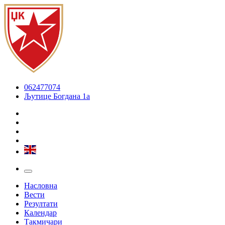
062477074
Љутице Богдана 1а
Насловна
Вести
Резултати
Календар
Такмичари