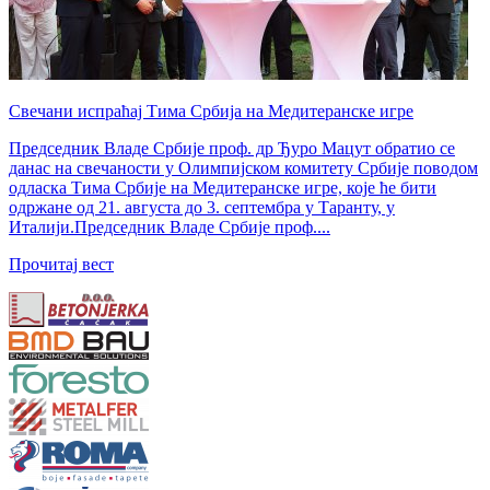
Свечани испраћај Тима Србија на Медитеранске игре
Председник Владе Србије проф. др Ђуро Мацут обратио се
данас на свечаности у Олимпијском комитету Србије поводом
одласка Тима Србије на Медитеранске игре, које ће бити
одржане од 21. августа до 3. септембра у Таранту, у
Италији.Председник Владе Србије проф....
Прочитај вест