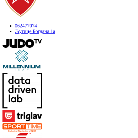
062477074
Љутице Богдана 1а