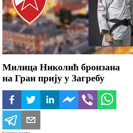
Милица Николић бронзана
на Гран прију у Загребу