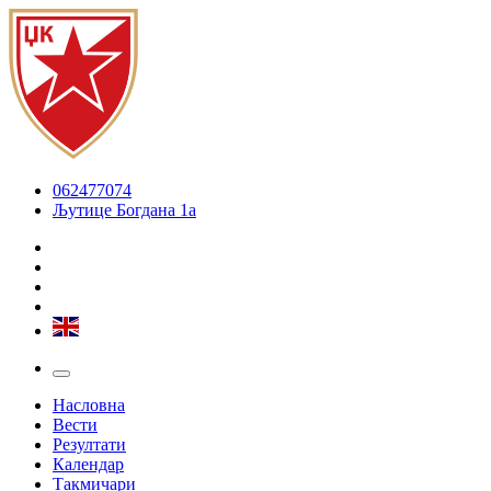
062477074
Љутице Богдана 1а
Насловна
Вести
Резултати
Календар
Такмичари