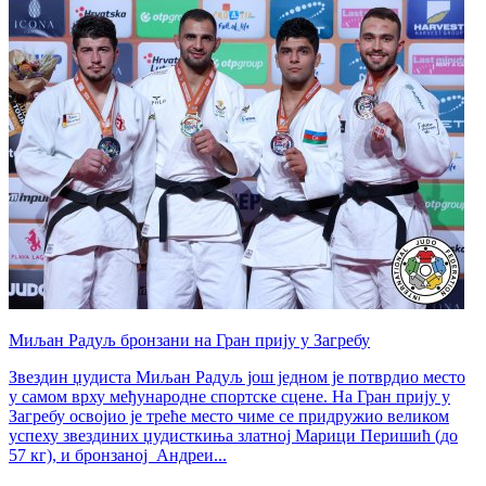
Миљан Радуљ бронзани на Гран прију у Загребу
Звездин џудиста Миљан Радуљ још једном је потврдио место
у самом врху међународне спортске сцене. На Гран прију у
Загребу освојио је треће место чиме се придружио великом
успеху звездиних џудисткиња златној Марици Перишић (до
57 кг), и бронзаној Андреи...