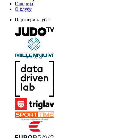
Галерија
О клубу
Партнери клуба: