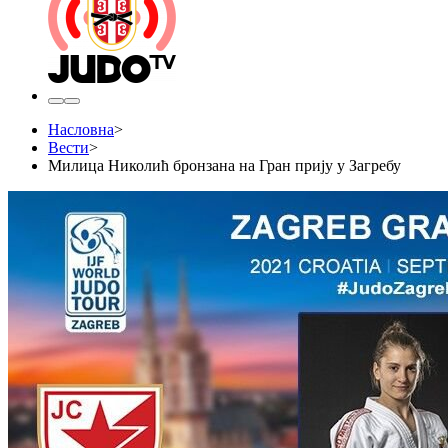
Насловна
>
Вести
>
Милица Николић бронзана на Гран прију у Загребу