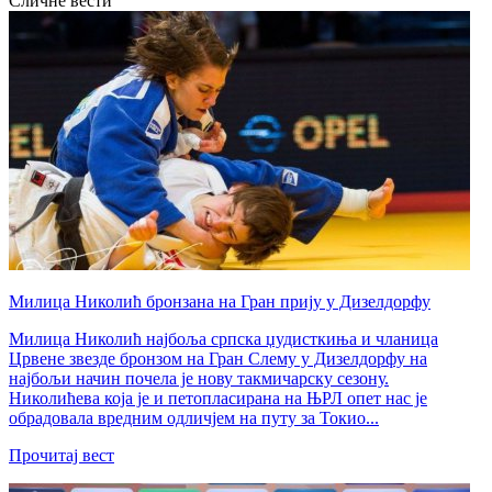
Сличне вести
​Милица Николић бронзана на Гран прију у Дизелдорфу
Милица Николић најбоља српска џудисткиња и чланица
Црвене звезде бронзом на Гран Слему у Дизелдорфу на
најбољи начин почела је нову такмичарску сезону.
Николићева која је и петопласирана на ЊРЛ опет нас је
обрадовала вредним одличјем на путу за Токио...
Прочитај вест