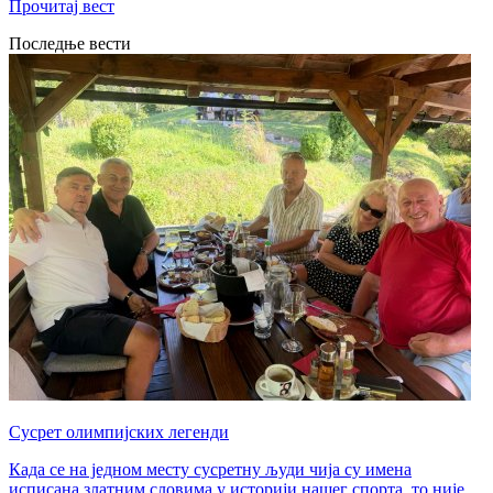
Прочитај вест
Последње вести
Сусрет олимпијских легенди
Када се на једном месту сусретну људи чија су имена
исписана златним словима у историји нашег спорта, то није