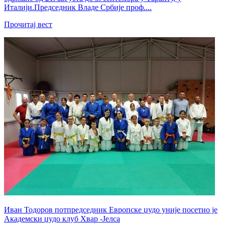
Италији.Председник Владе Србије проф....
Прочитај вест
Иван Тодоров потпредседник Европске џудо уније посетио је
Академски џудо клуб Хвар -Јелса