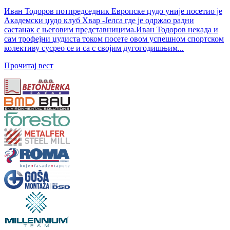
Иван Тодоров потпредседник Европске џудо уније посетио је
Академски џудо клуб Хвар -Јелса где је одржао радни
састанак с његовим представницима.Иван Тодоров некада и
сам трофејни џудиста током посете овом успешном спортском
колективу сусрео се и са с својим дугогодишњим...
Прочитај вест