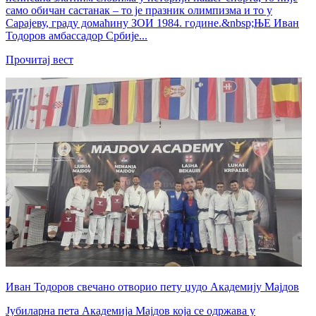
само обичан састанак – то је празник олимпизма и то у
Сарајеву, граду домаћину ЗОИ 1984. године.&nbsp;ЊЕ Иван
Тодоров амбассадор Србије...
Прочитај вест
Иван Тодоров свечано отворио пету џудо Академију Мајдов
Јубиларна пета Академија Мајдов која се одржава у