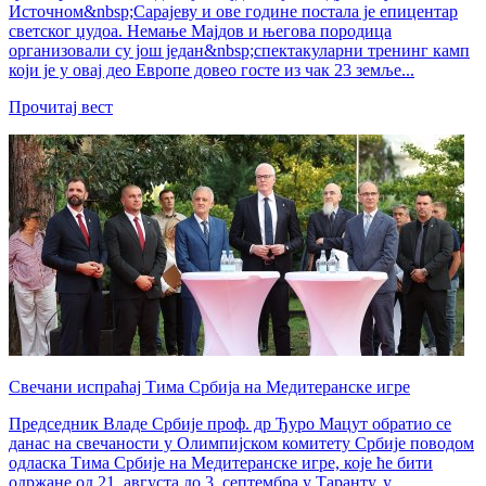
Источном&nbsp;Сарајеву и ове године постала је епицентар
светског џудоа. Немање Мајдов и његова породица
организовали су још један&nbsp;спектакуларни тренинг камп
који је у овај део Европе довео госте из чак 23 земље...
Прочитај вест
Свечани испраћај Тима Србија на Медитеранске игре
Председник Владе Србије проф. др Ђуро Мацут обратио се
данас на свечаности у Олимпијском комитету Србије поводом
одласка Тима Србије на Медитеранске игре, које ће бити
одржане од 21. августа до 3. септембра у Таранту, у