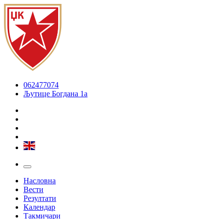
062477074
Љутице Богдана 1а
Насловна
Вести
Резултати
Календар
Такмичари