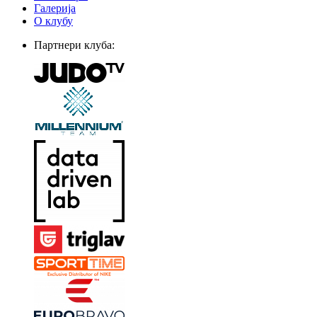
Галерија
О клубу
Партнери клуба: