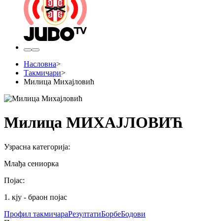
Насловна
>
Такмичари
>
Милица Михајловић
Милица МИХАЈЛОВИЋ
Узрасна категорија
:
Млађа сениорка
Појас
:
1. кју - браон појас
Профил
такмичара
Резултати
Борбе
Бодови