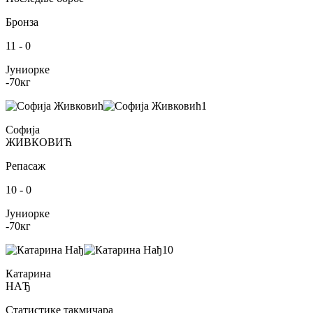
Бронза
11
-
0
Јуниорке
-70
кг
1
Софија
ЖИВКОВИЋ
Репасаж
10
-
0
Јуниорке
-70
кг
10
Катарина
НАЂ
Статистике такмичара