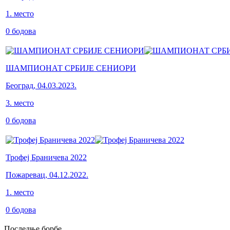
1
.
место
0
бодова
ШАМПИОНАТ СРБИЈЕ СЕНИОРИ
Београд
,
04.03.2023.
3
.
место
0
бодова
Трофеј Браничева 2022
Пожаревац
,
04.12.2022.
1
.
место
0
бодова
Последње борбе