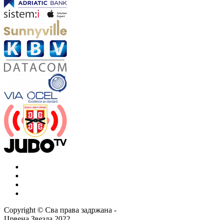
Copyright ©
Сва права задржана
-
Црвена Звезда
2022