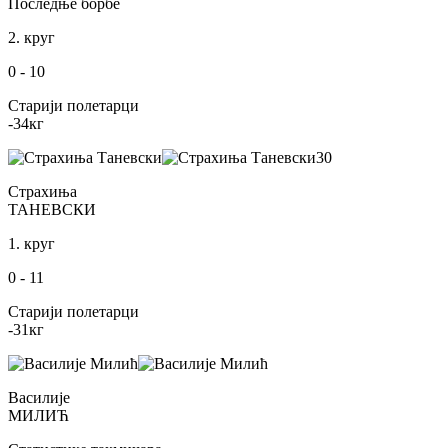
Последње борбе
2. круг
0
-
10
Старији полетарци
-34
кг
30
Страхиња
ТАНЕВСКИ
1. круг
0
-
11
Старији полетарци
-31
кг
Василије
МИЛИЋ