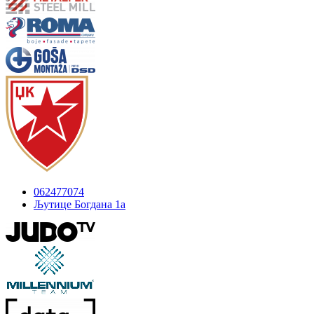
062477074
Љутице Богдана 1а