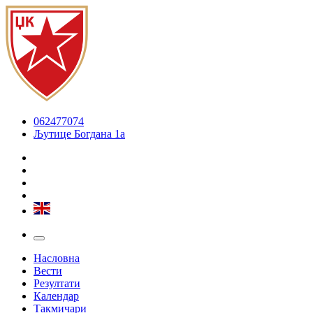
062477074
Љутице Богдана 1а
Насловна
Вести
Резултати
Календар
Такмичари