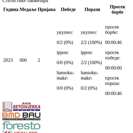
Статистике такмичара
Просек
Година
Медаље
Пријава
Победе
Порази
борбе
просек
укупно
:
укупно
:
борбе
:
0/2 (0%)
2/2 (100%)
00:00:46
ippon
:
ippon
:
просек
победе
:
2023
0
0
0
2
0/0 (0%)
2/2 (100%)
00:00:00
hansoku-
hansoku-
make
:
make
:
просек
пораза
:
0/0 (0%)
0/2 (0%)
00:00:46