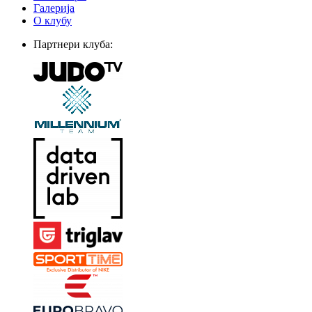
Галерија
О клубу
Партнери клуба: