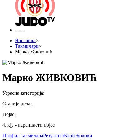
Насловна
>
Такмичари
>
Марко Живковић
Марко ЖИВКОВИЋ
Узрасна категорија
:
Старији дечак
Појас
:
4. кју - наранџасти појас
Профил
такмичара
Резултати
Борбе
Бодови