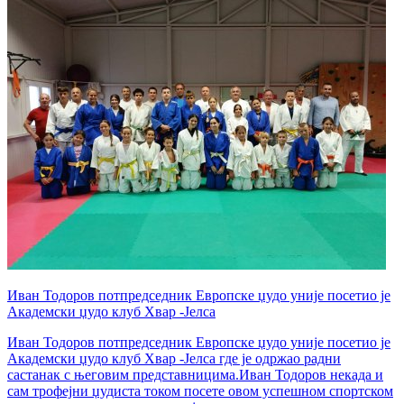
Иван Тодоров потпредседник Европске џудо уније посетио је
Академски џудо клуб Хвар -Јелса
Иван Тодоров потпредседник Европске џудо уније посетио је
Академски џудо клуб Хвар -Јелса где је одржао радни
састанак с његовим представницима.Иван Тодоров некада и
сам трофејни џудиста током посете овом успешном спортском