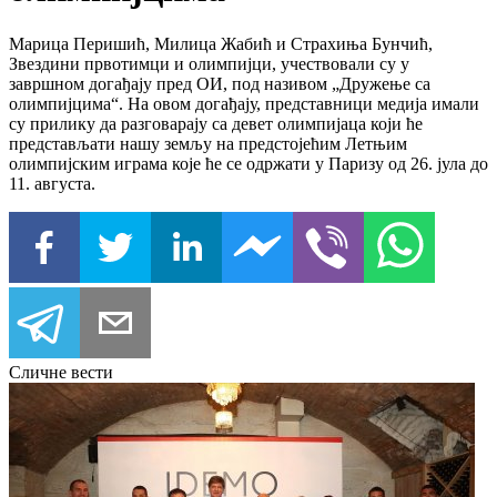
Марица Перишић, Милица Жабић и Страхиња Бунчић,
Звездини првотимци и олимпијци, учествовали су у
завршном догађају пред ОИ, под називом „Дружење са
олимпијцима“. На овом догађају, представници медија имали
су прилику да разговарају са девет олимпијаца који ће
представљати нашу земљу на предстојећим Летњим
олимпијским играма које ће се одржати у Паризу од 26. јула до
11. августа.
Сличне вести