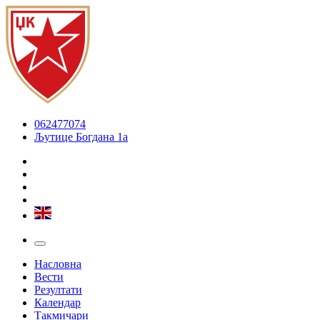
062477074
Љутице Богдана 1а
Насловна
Вести
Резултати
Календар
Такмичари