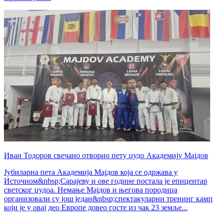
Иван Тодоров свечано отворио пету џудо Академију Мајдов
Јубиларна пета Академија Мајдов која се одржава у
Источном&nbsp;Сарајеву и ове године постала је епицентар
светског џудоа. Немање Мајдов и његова породица
организовали су још један&nbsp;спектакуларни тренинг камп
који је у овај део Европе довео госте из чак 23 земље...