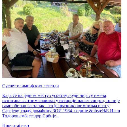
Сусрет олимпијских легенди
Када се на једном месту сусретну људи чија су имена
исписана златним словима у историји нашег спорта, то није
само обичан састанак – то је празник олимпизма и то у
Сарајеву, граду домаћину ЗОИ 1984. године.&nbsp;ЊЕ Иван
Тодоров амбассадор Србије...
Прочитај вест