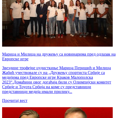
Марица и Милица на дружењу са новинарима пред одлазак на
Европске игре
Звездине трофејне џудисткиње Марица Перишић и Милица
Жабић учествовале су на „Дружењу спортиста Србије са
медијима пред Европске игре Краков Малополска
2023“.Домаћини овог догађаја били су Олимпијски комитет
Србије и Тоyота Србија на коме су представници
представници медија имали прилику...
Прочитај вест