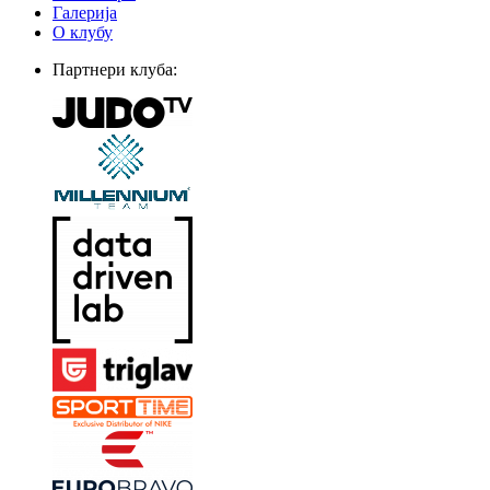
Галерија
О клубу
Партнери клуба: