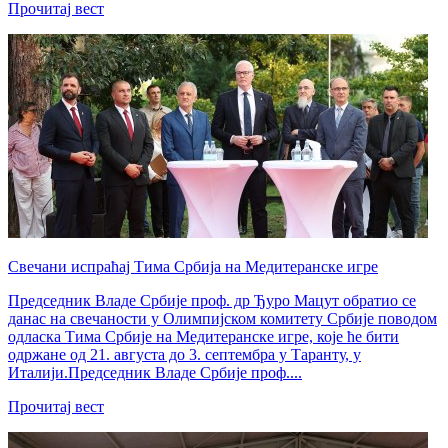
Прочитај вест
Свечани испраћај Тима Србија на Медитеранске игре
Председник Владе Србије проф. др Ђуро Мацут обратио се
данас на свечаности у Олимпијском комитету Србије поводом
одласка Тима Србије на Медитеранске игре, које ће бити
одржане од 21. августа до 3. септембра у Таранту, у
Италији.Председник Владе Србије проф....
Прочитај вест