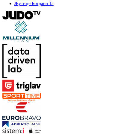
Љутице Богдана 1а