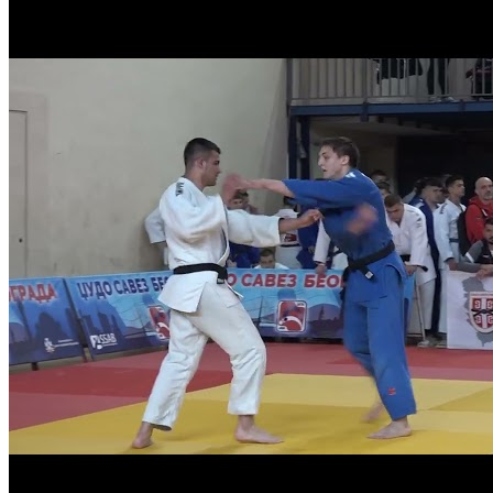
Стефан Радоичић - Александар Лупулов 0:1 -60кг ГРУПА
Регионално Београд ЈУНИОРИ
Јован Ђорђевић - Никола Пауновић 0:1 -66кг ПЛАСМАН
Регионално Београд ЈУНИОРИ
Екатерина Познановић - Ивона Ивановић 0:1 -57кг 1/4
ФИНАЛЕ
Регионално Београд ЈУНИОРИ