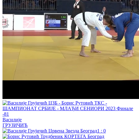
Василије
ГРУЈИЧИЋ
1
:
0