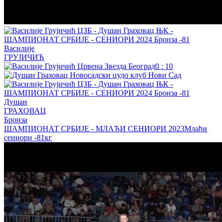
Василије
ГРУЈИЧИЋ
0
:
10
Душан
ГРАХОВАЦ
Бронза
ШАМПИОНАТ СРБИЈЕ - МЛАЂИ СЕНИОРИ 2023
Млађи
сениори
-81кг