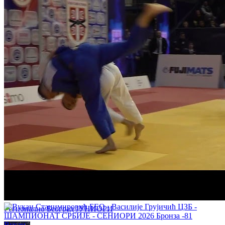
Марија Церовић - Екатерина Познановић 0:1 -57кг РЕПАСАЖ
Регионално Београд ЈУНИОРИ
Вања Ђурђевић - Андјелија Савић 0:1 -63кг 1/4 ФИНАЛЕ
Регионално Београд ЈУНИОРИ
Вукашин Радојковић - Вукан Дурутовић 0:1 -90кг 1/4
ФИНАЛЕ
Регионално Београд ЈУНИОРИ
Вукан