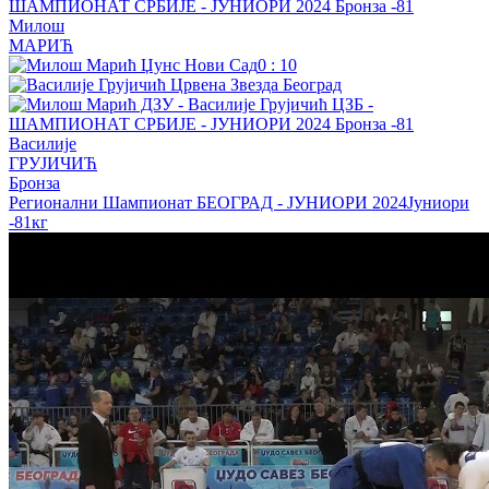
Милош
МАРИЋ
0
:
10
Василије
ГРУЈИЧИЋ
Бронза
Регионални Шампионат БЕОГРАД - ЈУНИОРИ 2024
Јуниори
-81кг