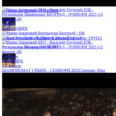
Милош Мрдаковић - Марко Корица 0:1 +100кг БРОНЗА
Регионално Београд ЈУНИОРИ
Марко
ЈОВАНОВИЋ
0
:
100
Огњен Ђуришић - Ђорђије Ђорђевић 1:0 -100кг ГРУПА
Регионално Београд ЈУНИОРИ
Василије
ГРУЈИЧИЋ
1/2 финале
ШАМПИОНАТ СРБИЈЕ - СЕНИОРИ 2025
Сениори
-81кг
Јована Чакаревић - Милица Михајловић 1:0 -70кг ГРУПА
Регионално Београд ЈУНИОРИ
Вук Боговац - Матија Милетић 1:0 +100кг 1/2 ФИНАЛЕ