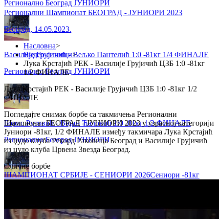
Регионално Београд ЈУНИОРИ
Регионални Шампионат БЕОГРАД - ЈУНИОРИ 2023
Београд
,
14.05.2023.
Насловна
>
Василије Грујичић - Вељко Пантелић 1:0 -81кг 1/4 ФИНАЛЕ
Видео снимци
>
Лука Крстајић РЕК - Василије Грујичић ЦЗБ 1:0 -81кг
Регионално Београд ЈУНИОРИ
1/2 ФИНАЛЕ
Лука Крстајић РЕК - Василије Грујичић ЦЗБ 1:0 -81кг 1/2
ФИНАЛЕ
Погледајте снимак борбе са такмичења Регионални
Борис Рутовић - Војин Ћаловић 1:0 -81кг 1/2 ФИНАЛЕ
Шампионат БЕОГРАД - ЈУНИОРИ 2023 у узрасној категорији
Јуниори -81кг, 1/2 ФИНАЛЕ између такмичара Лука Крстајић
Регионално Београд ЈУНИОРИ
из џудо клуба Рекорд Раковица Београд и Василије Грујичић
из џудо клуба Црвена Звезда Београд.
Сличне борбе
ШАМПИОНАТ СРБИЈЕ - СЕНИОРИ 2026
Сениори
-81кг
Андреј Кирћански - Андрија Лукавац 0:1 -60кг ГРУПА
Регионално Београд ЈУНИОРИ