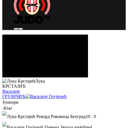
Лука
КРСТАЈИЋ
Василије
ГРУЈИЧИЋ
Јуниори
-81кг
10
:
0