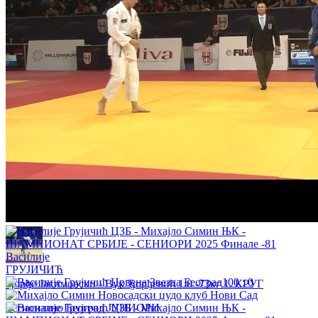
Регионално Београд ЈУНИОРИ
Филип Драганић - Лазар Шапић 0:1 -73кг 1. КРУГ
Регионално Београд ЈУНИОРИ
Милица Јовановић - Ива Милошевић 0:1 -52кг 1/4 ФИНАЛЕ
Регионално Београд ЈУНИОРИ
Василије
ГРУЈИЧИЋ
100
:
0
Ђорђе Јакимовски - Вук Ђорђевић 1:0 -73кг 1. КРУГ
Регионално Београд ЈУНИОРИ