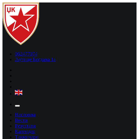
062477074
Љутице Богдана 1а
Насловна
Вести
Резултати
Календар
Такмичари