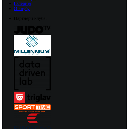
Галерија
О клубу
Партнери клуба: