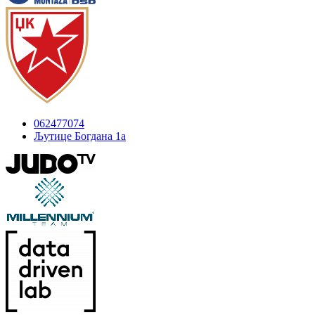
062477074
Љутице Богдана 1а