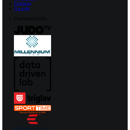
Галерија
О клубу
Партнери клуба: