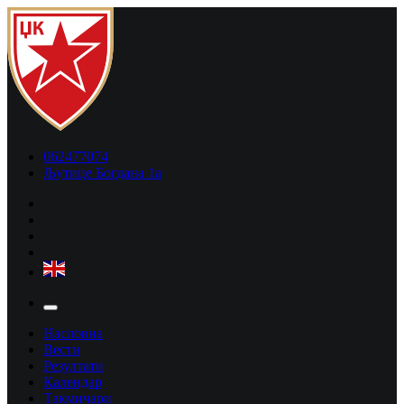
062477074
Љутице Богдана 1а
Насловна
Вести
Резултати
Календар
Такмичари