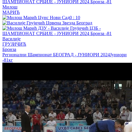
Милош
МАРИЋ
0
:
10
Василије
ГРУЈИЧИЋ
Бронза
Регионални Шампионат БЕОГРАД - ЈУНИОРИ 2024
Јуниори
-81кг