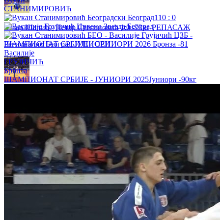
СТАНИМИРОВИЋ
110
:
0
Лазар Шапић - Петар Степановић 1:0 -73кг РЕПАСАЖ
Регионално Београд ЈУНИОРИ
Василије
ГРУЈИЧИЋ
Бронза
ШАМПИОНАТ СРБИЈЕ - ЈУНИОРИ 2025
Јуниори
-90кг
Вукашин Радојковић - Вукан Дурутовић 0:1 -90кг 1/4
ФИНАЛЕ
Регионално Београд ЈУНИОРИ
Никола Пауновић - Вукашин Сокић 0:1 -66кг БРОНЗА
Регионално Београд ЈУНИОРИ