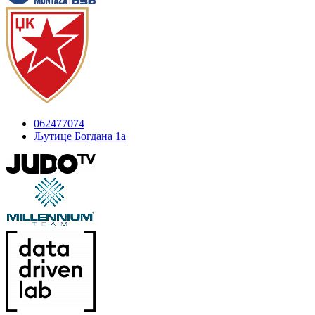
062477074
Љутице Богдана 1а