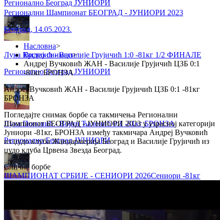
Регионално Београд ЈУНИОРИ
Регионални Шампионат БЕОГРАД - ЈУНИОРИ 2023
Београд
,
14.05.2023.
Насловна
>
Лука Крстајић - Василије Грујичић 1:0 -81кг 1/2 ФИНАЛЕ
Видео снимци
>
Андреј Вучковић ЖАН - Василије Грујичић ЦЗБ 0:1
Регионално Београд ЈУНИОРИ
-81кг БРОНЗА
Андреј Вучковић ЖАН - Василије Грујичић ЦЗБ 0:1 -81кг
БРОНЗА
Погледајте снимак борбе са такмичења Регионални
Лука Поповић - Војин Ћаловић 0:1 -81кг БРОНЗА
Шампионат БЕОГРАД - ЈУНИОРИ 2023 у узрасној категорији
Јуниори -81кг, БРОНЗА између такмичара Андреј Вучковић
Регионално Београд ЈУНИОРИ
из џудо клуба Жандармерија Београд и Василије Грујичић из
џудо клуба Црвена Звезда Београд.
Сличне борбе
ШАМПИОНАТ СРБИЈЕ - СЕНИОРИ 2026
Сениори
-81кг
Лука Крстајић - Андрија Савић 1:0 -81кг 2. КРУГ
Регионално Београд ЈУНИОРИ