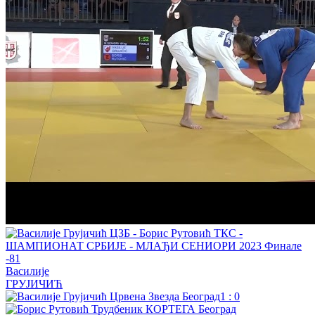
Василије
ГРУЈИЧИЋ
1
:
0