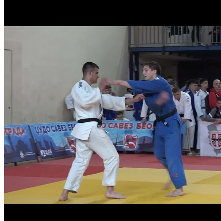
Богдан Величковић - Лазар Шапић 1:0 -73кг 1/4 ФИНАЛЕ
Регионално Београд ЈУНИОРИ
Ивана Дубљевиц - Теодора Бановачки 0:1 -48кг ГРУПА
Регионално Београд ЈУНИОРИ
Вукашин Радојковић - Марко Јовановић 0:1 -90кг БРОНЗА
Регионално Београд ЈУНИОРИ
Милош Смиљковић - Матеја Зубовић 0:1 -73кг РЕПАСАЖ