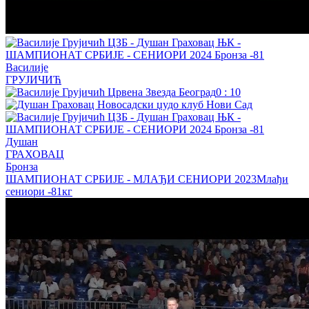
Василије
ГРУЈИЧИЋ
0
:
10
Душан
ГРАХОВАЦ
Бронза
ШАМПИОНАТ СРБИЈЕ - МЛАЂИ СЕНИОРИ 2023
Млађи
сениори
-81кг