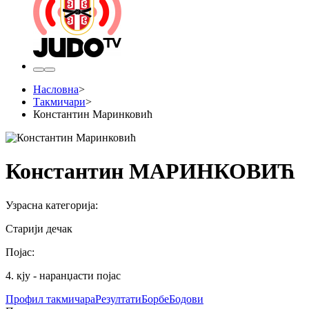
Насловна
>
Такмичари
>
Константин Маринковић
Константин МАРИНКОВИЋ
Узрасна категорија
:
Старији дечак
Појас
:
4. кју - наранџасти појас
Профил
такмичара
Резултати
Борбе
Бодови