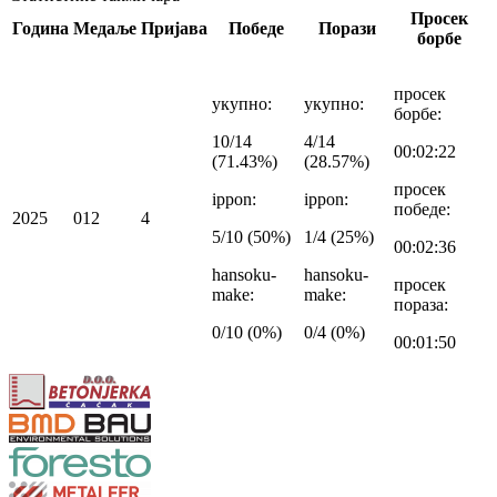
Просек
Година
Медаље
Пријава
Победе
Порази
борбе
просек
укупно
:
укупно
:
борбе
:
10/14
4/14
00:02:22
(71.43%)
(28.57%)
просек
ippon
:
ippon
:
победе
:
2025
0
1
2
4
5/10 (50%)
1/4 (25%)
00:02:36
hansoku-
hansoku-
просек
make
:
make
:
пораза
:
0/10 (0%)
0/4 (0%)
00:01:50