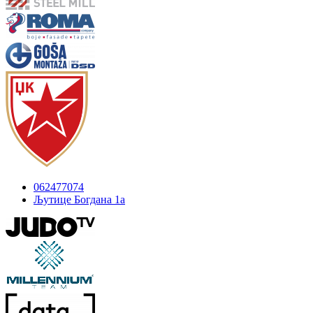
062477074
Љутице Богдана 1а