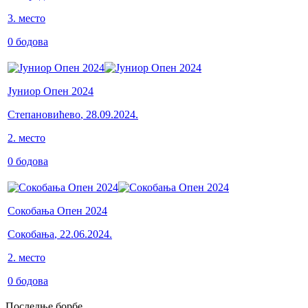
3
.
место
0
бодова
Јуниор Опен 2024
Степановићево
,
28.09.2024.
2
.
место
0
бодова
Сокобања Опен 2024
Сокобања
,
22.06.2024.
2
.
место
0
бодова
Последње борбе