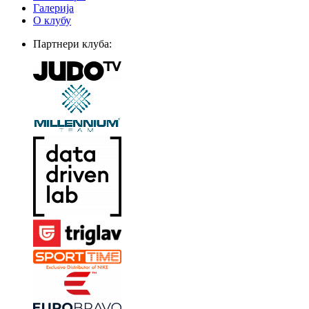
Галерија
О клубу
Партнери клуба: