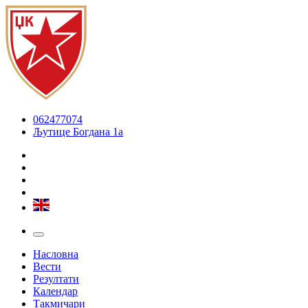
062477074
Љутице Богдана 1а
Насловна
Вести
Резултати
Календар
Такмичари