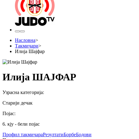
Насловна
>
Такмичари
>
Илија Шајфар
Илија ШАЈФАР
Узрасна категорија
:
Старији дечак
Појас
:
6. кју - бели појас
Профил
такмичара
Резултати
Борбе
Бодови