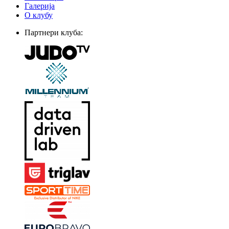
Галерија
О клубу
Партнери клуба: