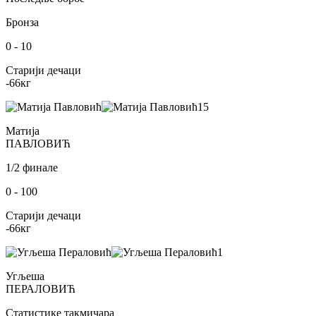
Бронза
0
-
10
Старији дечаци
-66
кг
15
Матија
ПАВЛОВИЋ
1/2 финале
0
-
100
Старији дечаци
-66
кг
1
Угљеша
ПЕРАЛОВИЋ
Статистике такмичара