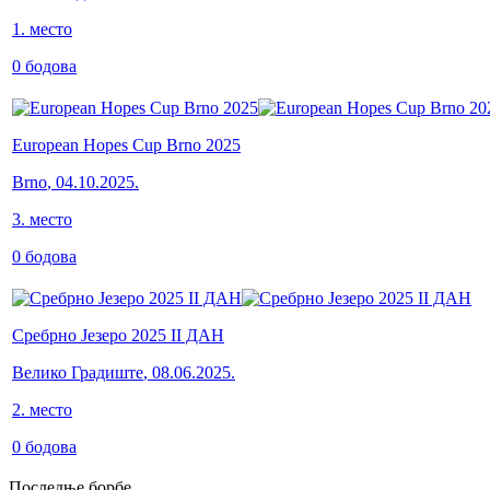
1
.
место
0
бодова
European Hopes Cup Brno 2025
Brno
,
04.10.2025.
3
.
место
0
бодова
Сребрно Језеро 2025 II ДАН
Велико Градиште
,
08.06.2025.
2
.
место
0
бодова
Последње борбе