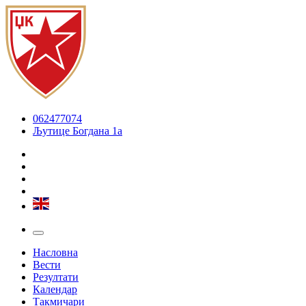
062477074
Љутице Богдана 1а
Насловна
Вести
Резултати
Календар
Такмичари