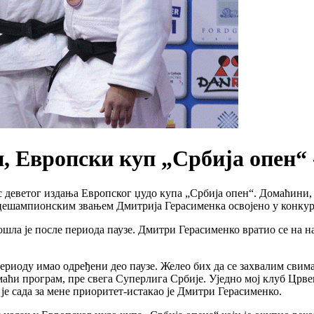
 Европски куп „Србија опен“ 
 деветог издања Европског џудо купа „Србија опен“. Домаћини, 
вицешампионским звањем Дмитрија Герасименка освојено у конкур
шла је после периода паузе. Дмитри Герасименко вратио се на 
периоду имао одређени део паузе. Желео бих да се захвалим свим
аћи програм, пре свега Суперлига Србије. Уједно мој клуб Црвен
је сада за мене приоритет-истакао је Дмитри Герасименко.