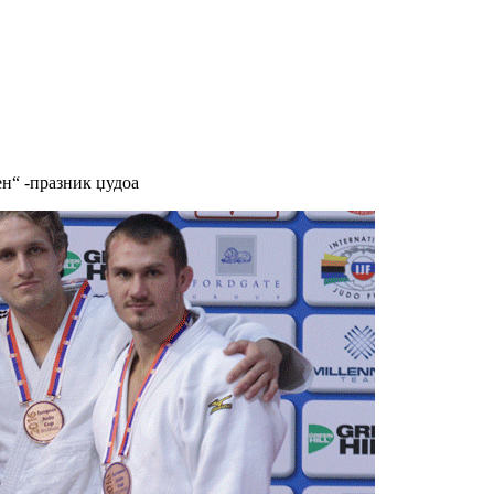
н“ -празник џудоа