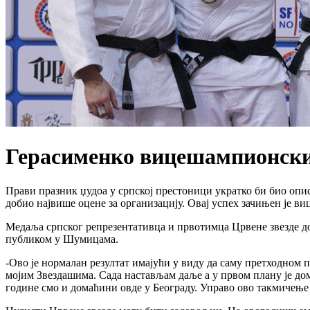
Герасименко вицешампионски,
Прави празник џудоа у српској престоници укратко би био опис
добио највише оцене за организацију. Овај успех зачињен је 
Медаља српског репрезентативца и првотимца Црвене звезде до
публиком у Шумицама.
-Ово је нормалан резултат имајући у виду да саму претходном 
мојим Звездашима. Сада настављам даље а у првом плану је дом
године смо и домаћини овде у Београду. Управо ово такмичење 