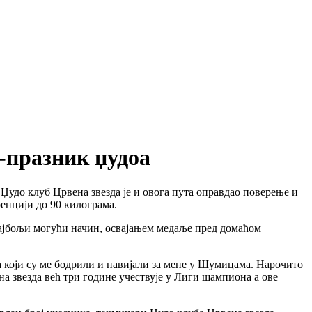
-празник џудоа
Џудо клуб Црвена звезда је и овога пута оправдао поверење и
енцији до 90 килограма.
најбољи могући начин, освајањем медаље пред домаћом
а који су ме бодрили и навијали за мене у Шумицама. Нарочито
а звезда већ три године учествује у Лиги шампиона а ове