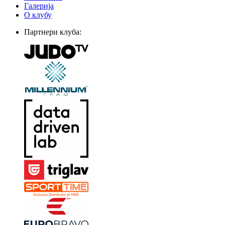
Галерија
О клубу
Партнери клуба: