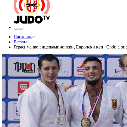
Насловна
>
Вести
>
Герасименко вицешампионски, Европски куп „Србија опе