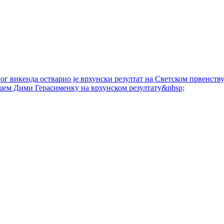
г викенда остварио је врхунски резултат на Светском првенств
шем Дими Герасименку на врхунском резултату&nbsp;