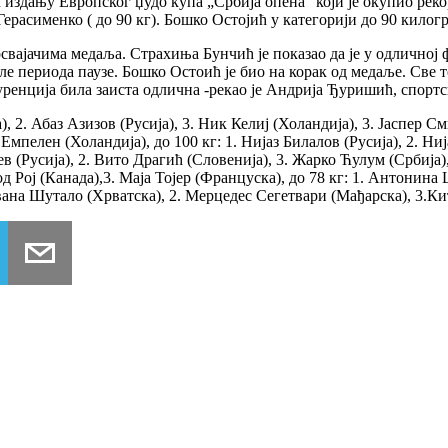
здању Европског џудо купа „Србија опена“ који је окупио реко
Герасименко ( до 90 кг). Бошко Остојић у категорији до 90 килогр
 освајачима медаља. Страхиња Бунчић је показао да је у одлично
ле периода паузе. Бошко Остоић је био на корак од медаље. Све 
нкуренција била заиста одлична -рекао је Андрија Ђуришић, спорт
2. Абаз Азизов (Русија), 3. Ник Келиј (Холандија), 3. Јаспер См
Емпелен (Холандија), до 100 кг: 1. Нијаз Билалов (Русија), 2. Ниј
 (Русија), 2. Вито Драгић (Словенија), 3. Жарко Ћулум (Србија),
д Рој (Канада),3. Маја Тојер (Француска), до 78 кг: 1. Антонина
 Ивана Шутало (Хрватска), 2. Мерцедес Сегетвари (Мађарска), 3.К