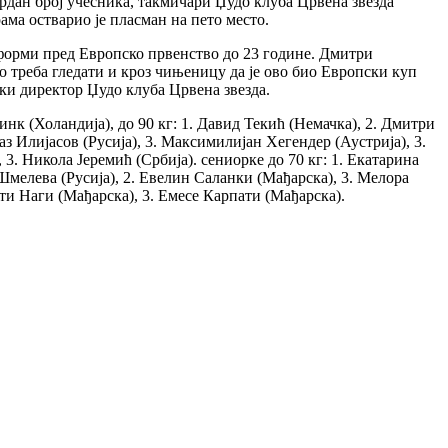
рдан број учесника, такмичари Џудо клуба Црвена звезда
ама остварио је пласман на пето место.
ј форми пред Европско првенство до 23 године. Дмитри
то треба гледати и кроз чињеницу да је ово био Европски куп
ски директор Џудо клуба Црвена звезда.
инк (Холандија), до 90 кг: 1. Давид Текић (Немачка), 2. Дмитри
аз Илијасов (Русија), 3. Максимилијан Хегендер (Аустрија), 3.
 3. Никола Јеремић (Србија). сениорке до 70 кг: 1. Екатарина
 Шмелева (Русија), 2. Евелин Саланки (Мађарска), 3. Мелора
ити Наги (Мађарска), 3. Емесе Карпати (Мађарска).