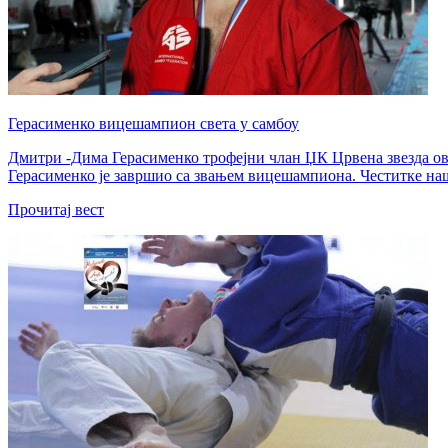
Герасименко вицешампион света у самбоу
Дмитри -Дима Герасименко трофејни члан ЏК Црвена звезда ово
Герасименко је завршио са звањем вицешампиона. Честитке на
Прочитај вест