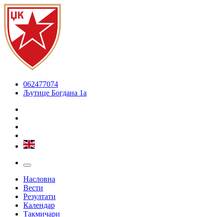
062477074
Љутице Богдана 1а
Насловна
Вести
Резултати
Календар
Такмичари