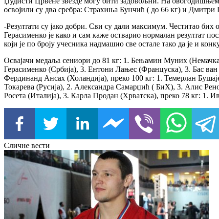
Џудисти Црвене звезде могу бити задовољни. На овогодишњем и
освојили су два сребра: Страхиња Бунчић ( до 66 кг) и Дмитри 
-Резултати су јако добри. Сви су дали максимум. Честитао бих
Герасименко је како и сам каже остварио нормалан резултат пос
који је по броју учесника надмашио све остале тако да је и ко
Освајачи медаља сениори до 81 кг: 1. Бењамин Муних (Немачка), 
Герасименко (Србија), 3. Ентони Лањес (Француска), 3. Бас ван 
Фердинанд Ансах (Холандија), преко 100 кг: 1. Темерлан Бушајев
Токарева (Русија), 2. Александра Самарџић ( БиХ), 3. Алис Рено
Росета (Италија), 3. Карла Продан (Хрватска), преко 78 кг: 1.
Сличне вести