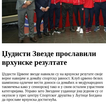
Џудисти Звезде прославили
врхунске резултате
Џудисти Црвене звезде навикли су на врхунске резутате своје
верне навијаче и домаћу спортску јавност. Клуб црвено белих
шампиона одличне вести доноси са домаћих и медјународних
такмичења како у сениорској тако и у свим осталим узрастним
категоријама. Управо зато Звездине узданице још једном су се
окупиле у прес центру Спортског друштва у Љутице Богдана
да прославе врхунска достигнућа.