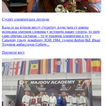
Сусрет олимпијских легенди
Када се на једном месту сусретну људи чија су имена
исписана златним словима у историји нашег спорта, то није
само обичан састанак – то је празник олимпизма и то у
Сарајеву, граду домаћину ЗОИ 1984. године.&nbsp;ЊЕ Иван
Тодоров амбассадор Србије...
Прочитај вест