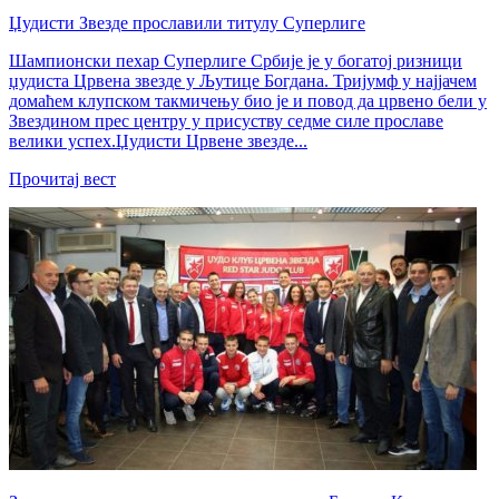
Џудисти Звезде прославили титулу Суперлиге
Шампионски пехар Суперлиге Србије је у богатој ризници
џудиста Црвена звезде у Љутице Богдана. Тријумф у најјачем
домаћем клупском такмичењу био је и повод да црвено бели у
Звездином прес центру у присуству седме силе прославе
велики успех.Џудисти Црвене звезде...
Прочитај вест