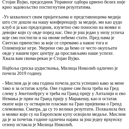
Стојан Вујко, председник Управног одбора црвено белих није
крио задовољство постигнутим резултатима.
-Уз захвалност свим пријатељима и представницима медија
што сте дошли на нашу конференцију за медије, ми као џудо
клуб и ја као председник, изузетно смо поносни на момке и
девојке који су овде поред нас. Ово је још један у низу успеха
које смо постигли и на овоме нећемо стати. Пред нама је
Светско првенство за које се спремамо а након тога и
Олимпијске игре. Уверени смо да ћемо се често окупљати
овде у нашем прес центру да прослављамо наше успехе.
Хвала вам свима-рекао је Стојан Вујко.
Најбоља српска џудисткиња, Милица Николић одлично је
почела 2019 годину.
- Мислим да је ова година почела доста успешно како за мене
тако и за остатак клуба. Ове године сам била трећа на Гред
слему у Јекетинбургу и трећа на Гранд прију у Анталији и ево
Немања је први на Гранд прију у Маракешу, као и остатак
екипе који су остварили пласман на Гран пријевима о Гренд
слемовима. Сматра, да су то велики резултати. Похвалила бих
и момке који су на Европском купу освојили медаље. Мислим
да је за почетак године одлична најава за још једну врхунску
сезону истакла је Милица Николић.