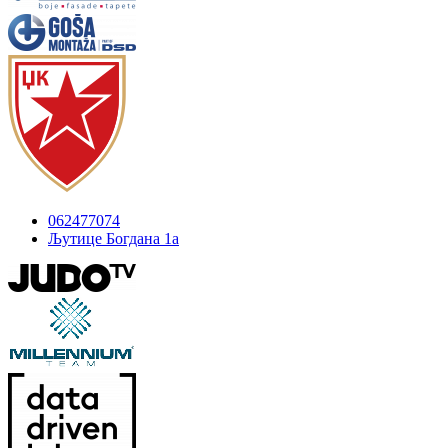
062477074
Љутице Богдана 1а