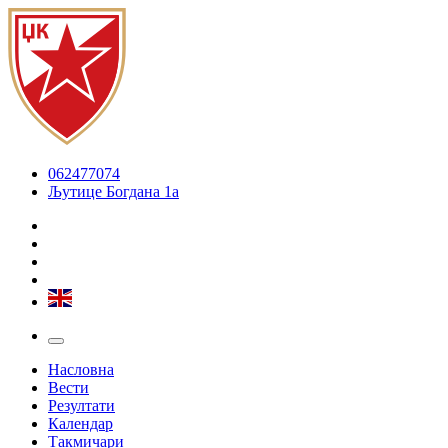
062477074
Љутице Богдана 1а
Насловна
Вести
Резултати
Календар
Такмичари