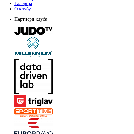
Галерија
О клубу
Партнери клуба: