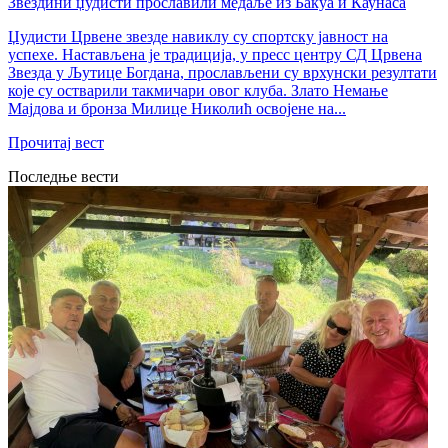
Звездини џудисти прославили медаље из Бакуа и Каунаса
Џудисти Црвене звезде навиклу су спортску јавност на
успехе. Настављена је традиција, у пресс центру СД Црвена
Звезда у Љутице Богдана, прослављени су врхунски резултати
које су остварили такмичари овог клуба. Злато Немање
Мајдова и бронза Милице Николић освојене на...
Прочитај вест
Последње вести