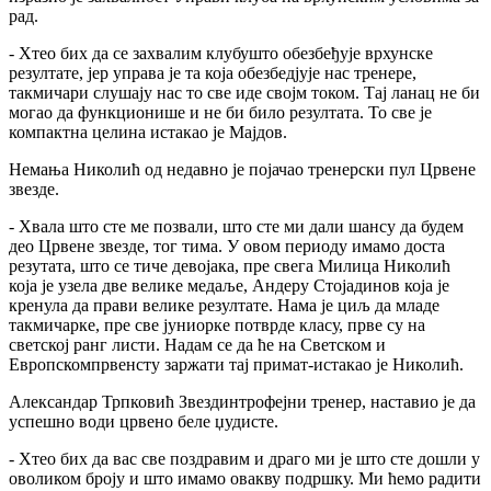
рад.
- Хтео бих да се захвалим клубушто обезбеђује врхунске
резултате, јер управа је та која обезбедјује нас тренере,
такмичари слушају нас то све иде својм током. Тај ланац не би
могао да функционише и не би било резултата. То све је
компактна целина истакао је Мајдов.
Немања Николић од недавно је појачао тренерски пул Црвене
звезде.
- Хвала што сте ме позвали, што сте ми дали шансу да будем
део Црвене звезде, тог тима. У овом периоду имамо доста
резутата, што се тиче девојака, пре свега Милица Николић
која је узела две велике медаље, Андеру Стојадинов која је
кренула да прави велике резултате. Нама је циљ да младе
такмичарке, пре све јуниорке потврде класу, прве су на
светској ранг листи. Надам се да ће на Светском и
Европскомпрвенсту заржати тај примат-истакао је Николић.
Александар Трпковић Звездинтрофејни тренер, наставио је да
успешно води црвено беле џудисте.
- Хтео бих да вас све поздравим и драго ми је што сте дошли у
оволиком броју и што имамо овакву подршку. Ми ћемо радити