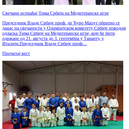
Свечани испраћај Тима Србија на Медитеранске игре
Председник Владе Србије проф. др Ђуро Мацут обратио се
данас на свечаности у Олимпијском комитету Србије поводом
одласка Тима Србије на Медитеранске игре, које ће бити
одржане од 21. августа до 3. септембра у Таранту, у
Италији.Председник Владе Србије проф....
Прочитај вест