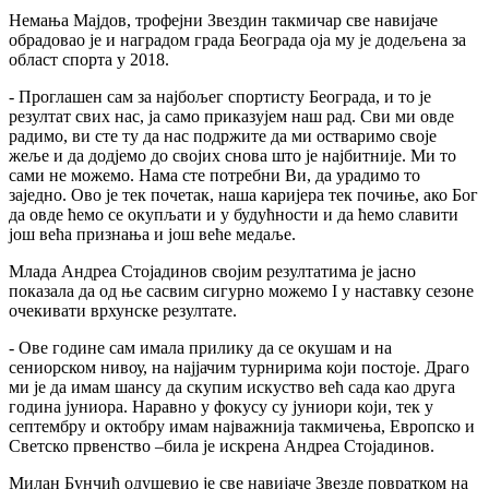
Немања Мајдов, трофејни Звездин такмичар све навијаче
обрадовао је и наградом града Београда оја му је додељена за
област спорта у 2018.
- Проглашен сам за најбољег спортисту Београда, и то је
резултат свих нас, ја само приказујем наш рад. Сви ми овде
радимо, ви сте ту да нас подржите да ми остваримо своје
жеље и да додјемо до својих снова што је најбитније. Ми то
сами не можемо. Нама сте потребни Ви, да урадимо то
заједно. Ово је тек почетак, наша каријера тек почиње, ако Бог
да овде ћемо се окупљати и у будућности и да ћемо славити
још већа признања и још веће медаље.
Млада Андреа Стојадинов својим резултатима је јасно
показала да од ње сасвим сигурно можемо I у наставку сезоне
очекивати врхунске резултате.
- Ове године сам имала прилику да се окушам и на
сениорском нивоу, на најјачим турнирима који постоје. Драго
ми је да имам шансу да скупим искуство већ сада као друга
година јуниора. Наравно у фокусу су јуниори који, тек у
септембру и октобру имам најважнија такмичења, Европско и
Светско првенство –била је искрена Андреа Стојадинов.
Милан Бунчић одушевио је све навијаче Звезде повратком на