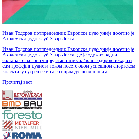
Иван Тодоров потпредседник Европске џудо уније посетио је
Академски џудо клуб Хвар -Јелса
Иван Тодоров потпредседник Европске џудо уније посетио је
Академски џудо клуб Хвар -Јелса где је одржао радни
састанак с његовим представницима.Иван Тодоров некада и
сам трофејни џудиста током посете овом успешном спортском
колективу сусрео се и са с својим дугогодишњим...
Прочитај вест