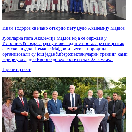
Иван Тодоров свечано отворио пету џудо Академију Мајдов
Јубиларна пета Академија Мајдов која се одржава у
Источном&nbsp;Сарајеву и ове године постала је епицентар
светског џудоа. Немање Мајдов и његова породица
организовали су још један&nbsp;спектакуларни тренинг камп
који је у овај део Европе довео госте из чак 23 земље...
Прочитај вест