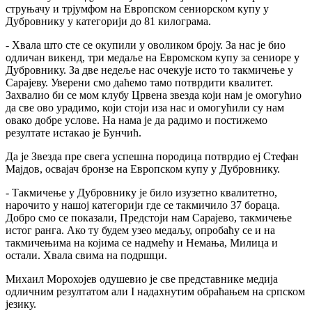
струњачу и трјумфом на Европском сениорском купу у
Дубровнику у категорији до 81 килограма.
- Хвала што сте се окупили у оволиком броју. За нас је био
одличан викенд, три медаље на Евромском купу за сениоре у
Дубровнику. За две недеље нас очекује исто то такмичење у
Сарајеву. Уверени смо даћемо тамо потврдити квалитет.
Захвалио би се мом клубу Црвена звезда који нам је омогућио
да све ово урадимо, који стоји иза нас и омогућили су нам
овако добре услове. На нама је да радимо и постижемо
резултате истакао је Бунчић.
Да је Звезда пре свега успешна породица потврдио еј Стефан
Мајдов, освајач бронзе на Европском купу у Дубровнику.
- Такмичење у Дубровнику је било изузетно квалитетно,
нарочито у нашој категорији где се такмичило 37 бораца.
Добро смо се показали, Предстоји нам Сарајево, такмичење
истог ранга. Ако ту будем узео медаљу, опробаћу се и на
такмичењима на којима се надмећу и Немања, Милица и
остали. Хвала свима на подршци.
Михаил Морохојев одушевио је све представнике медија
одличним резултатом али I надахнутим обраћањем на српском
језику.