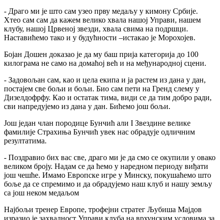
- Драго ми је што сам узео прву медаљу у кимону Србије.
Хтео сам сам да кажем велико хвала нашој Управи, нашем
клубу, нашој Црвеној звезди, хвала свима на подршци.
Наставићемо тако и у будућности –истакао је Морохојев.
Бојан Дошен доказао је да му баш прија категорија до 100
килограма не само на домаћој већ и на међународној сцени.
- Задовољан сам, као и цела екипа и ја растем из дана у дан,
постајем све бољи и бољи. Био сам пети на Гренд слему у
Дизелдофрфу. Као и остатак тима, види се да тим добро ради,
сви напредујемо из дана у дан. Бићемо још бољи.
Још један члан породице Бунчић али I Звездине велике
фамилије Страхиња Бунчић увек нас обрадује одличним
резултатима.
- Поздравио бих вас све, драго ми је да смо се окупили у овако
великом броју. Надам се да ћемо у наредном периоду виђати
још чешће. Имамо Европске игре у Минску, покушаћемо што
боље да се спремимо и да обрадујемо наш клуб и нашу земљу
са још неком медаљом
Најбољи тренер Европе, трофејни стратег Љубиша Мајдов
изразио је захвалност Управи клуба на врхунским условима за