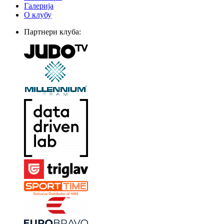
Галерија
О клубу
Партнери клуба: