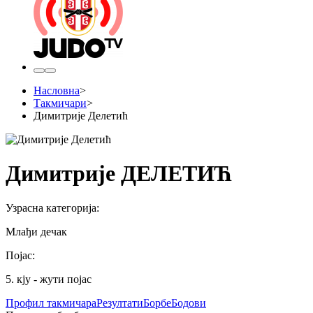
Насловна
>
Такмичари
>
Димитрије Делетић
Димитрије ДЕЛЕТИЋ
Узрасна категорија
:
Млађи дечак
Појас
:
5. кју - жути појас
Профил
такмичара
Резултати
Борбе
Бодови