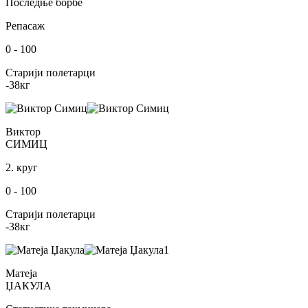
Последње борбе
Репасаж
0
-
100
Старији полетарци
-38
кг
Виктор
СИМИЦ
2. круг
0
-
100
Старији полетарци
-38
кг
1
Матеја
ЏАКУЛА