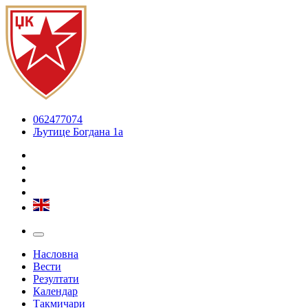
062477074
Љутице Богдана 1а
Насловна
Вести
Резултати
Календар
Такмичари