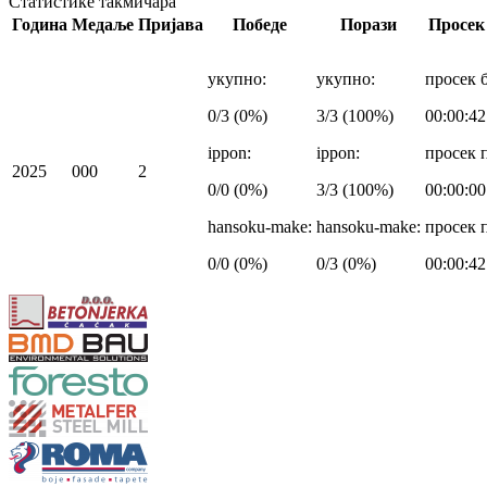
Статистике такмичара
Година
Медаље
Пријава
Победе
Порази
Просек
укупно
:
укупно
:
просек 
0/3 (0%)
3/3 (100%)
00:00:42
ippon
:
ippon
:
просек 
2025
0
0
0
2
0/0 (0%)
3/3 (100%)
00:00:00
hansoku-make
:
hansoku-make
:
просек 
0/0 (0%)
0/3 (0%)
00:00:42