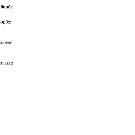
 борбе
борбе
:
победе
:
пораза
: